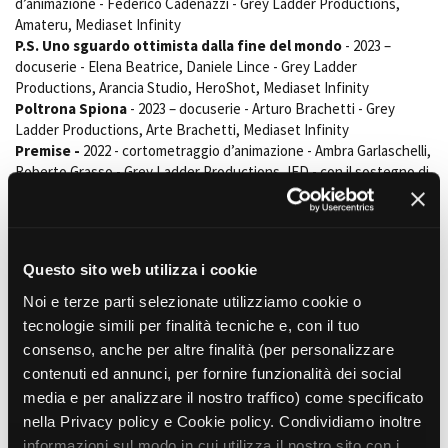
d’animazione - Federico Cadenazzi - Grey Ladder Productions,
Amateru, Mediaset Infinity
P.S. Uno sguardo ottimista dalla fine del mondo
- 2023 –
docuserie - Elena Beatrice, Daniele Lince - Grey Ladder
Productions, Arancia Studio, HeroShot, Mediaset Infinity
Poltrona Spiona
- 2023 – docuserie - Arturo Brachetti - Grey
Ladder Productions, Arte Brachetti, Mediaset Infinity
Premise -
2022 - cortometraggio d’animazione - Ambra Garlaschelli,
Roberto Grasso - Grey Ladder Productions, IED - con il sostegno di
Film Commission Torino Piemonte - Short Film Fund
The Delay
- 2022 - cortometraggio - Mattia Napoli - 10D Film,
Origine Films, Grey Ladder Productions - con il sostegno di Film
Commission Torino Piemonte - Short Film Fund
Questo sito web utilizza i cookie
Italica Noir
- 2020 – docuserie - Davide Mela, Lorenzo Taverna -
Grey Ladder Productions, DImago, Mediaset Infinity
Noi e terze parti selezionate utilizziamo cookie o
Helikon
- 2019 – webserie - Taiyo Yamanouchi - Grey Ladder
tecnologie simili per finalità tecniche e, con il tuo
Productions, DImago, Adrama
consenso, anche per altre finalità (per personalizzare
Dharma Bums
- 2019 – cortometraggio - Francesco Catarinolo -
contenuti ed annunci, per fornire funzionalità dei social
Pandora Studio, Grey Ladder Productions - con il sostegno di Film
media e per analizzare il nostro traffico) come specificato
Commission Torino Piemonte - Short Film Fund
nella Privacy policy e Cookie policy. Condividiamo inoltre
Butterflies in Berlin: Diario di un'anima divisa in due
- 2019 –
cortometraggio d’animazione - Monica Manganelli - Alexandra Film,
informazioni sul modo in cui utilizza il nostro sito con i