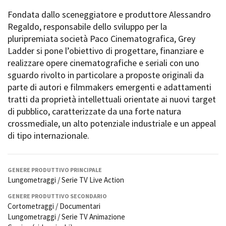
Short Film Fund
Torino Film Festival
Fondata dallo sceneggiatore e produttore Alessandro
David di Donatello
Regaldo, responsabile dello sviluppo per la
PRODUCTION GUIDE
Nastri d’Argento
pluripremiata società Paco Cinematografica, Grey
Società di produzione
Premio Solinas
Ladder si pone l’obiettivo di progettare, finanziare e
Strutture di servizio
realizzare opere cinematografiche e seriali con uno
Professionisti
STRUMENTI
sguardo rivolto in particolare a proposte originali da
Attrici-Attori
Location - Accedi al tuo
parte di autori e filmmakers emergenti e adattamenti
Beginners
profilo
tratti da proprietà intellettuali orientate ai nuovi target
Location - Nuovo utente
di pubblico, caratterizzate da una forte natura
LOCATION GUIDE
Newsletter
crossmediale, un alto potenziale industriale e un appeal
Lavora con noi
di tipo internazionale.
FILM DATABASE
Stage - Tirocini - Scuola e
Lavoro
Elenco Operatori Economici
BOOK DATABASE
GENERE PRODUTTIVO PRINCIPALE
per affidamento lavori in
Lungometraggi / Serie TV Live Action
economia
NEWS
GENERE PRODUTTIVO SECONDARIO
Cortometraggi / Documentari
CASTING
Lungometraggi / Serie TV Animazione