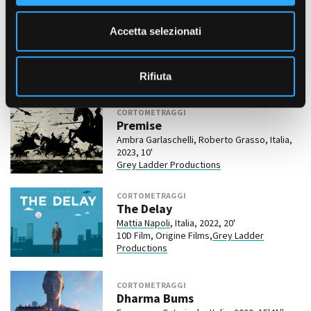
e
n
DOCUMENTARI
Accetta selezionati
Terre di notturna memoria
s
Eugenio Villani, , 2027,
IN PROGRESS
o
Haselwurm Produzioni
,
Grey Ladder
Rifiuta
Productions
CORTOMETRAGGI
Premise
Ambra Garlaschelli, Roberto Grasso, Italia,
2023, 10'
Grey Ladder Productions
CORTOMETRAGGI
The Delay
Mattia Napoli
, Italia, 2022, 20'
10D Film, Origine Films,
Grey Ladder
Productions
CORTOMETRAGGI
Dharma Bums