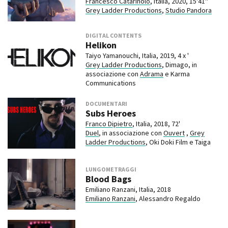
Francesco Catarinolo
, Italia, 2020, 15'41''
Grey Ladder Productions
,
Studio Pandora
DIGITAL CONTENTS
Helikon
Taiyo Yamanouchi, Italia, 2019, 4 x '
Grey Ladder Productions
, Dimago, in
associazione con
Adrama
e Karma
Communications
DOCUMENTARI
Subs Heroes
Franco Dipietro
, Italia, 2018, 72'
Duel
, in associazione con
Ouvert
,
Grey
Ladder Productions
, Oki Doki Film e Taiga
LUNGOMETRAGGI
Blood Bags
Emiliano Ranzani, Italia, 2018
Emiliano Ranzani
, Alessandro Regaldo