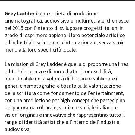
La Grazia - Immagini e
Rete regionale
location della Torino di Paolo
Grey Ladder
è una società di produzione
Bilancio sociale
Sorrentino
cinematografica, audiovisiva e multimediale, che nasce
Amministrazione
Open Day
trasparente
nel 2015 con l’intento di sviluppare progetti italiani in
Ciak in TOur!
Bandi e gare
grado di esprimere appieno il loro potenziale artistico
Sostenibilità ambientale
ed industriale sul mercato internazionale, senza venir
FESTIVAL, MARKETS,
meno alla loro specificità locale.
AWARDS
SERVIZI
International Film Festival
Servizi generali
Rotterdam
La mission di Grey Ladder è quella di proporre una linea
Location scouting
Berlinale Internationalen
editoriale curata e di immediata riconoscibilità,
Filmfestspiele Berlin
Spazi nella sede FCTP
identificabile nella volontà di ibridare e sublimare i
Festival de Cannes
Sala Casting
generi cinematografici e basata sulla valorizzazione
Biografilm Festival - Bio to B
Sala Paolo Tenna
della scrittura come fondamento dell’entertainment,
Industry Days
con una predilezione per high-concept che partecipino
Locarno Film Festival
FILM FUNDS
del panorama culturale, storico e sociale italiano e
Mostra Internazionale d’Arte
Piemonte Film Tv Fund
visioni originali e innovative che rappresentino tutto il
Cinematografica Venezia
Piemonte Film Tv
range di identità artistiche all’interno dell’industria
Toronto International Film
Development Fund
Festival
audiovisiva.
Piemonte Doc Film Fund
Festa del Cinema di Roma