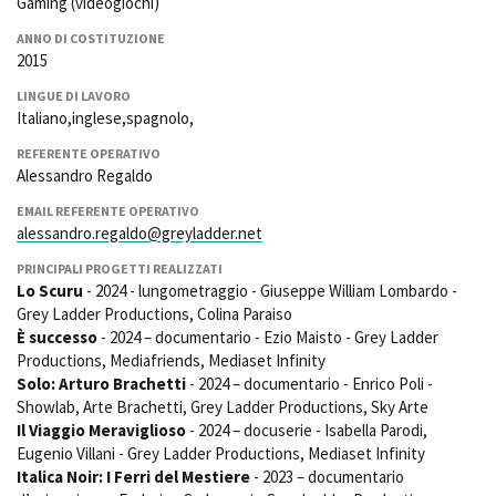
Gaming (videogiochi)
ANNO DI COSTITUZIONE
2015
Amministrazione trasparente
LINGUE DI LAVORO
Bandi e gare
Italiano,inglese,spagnolo,
Contatti
REFERENTE OPERATIVO
Privacy
Alessandro Regaldo
Cookie policy
Whistleblowing
EMAIL REFERENTE OPERATIVO
Credits
alessandro.regaldo@greyladder.net
PRINCIPALI PROGETTI REALIZZATI
Lo Scuru
- 2024 - lungometraggio - Giuseppe William Lombardo -
Grey Ladder Productions, Colina Paraiso
È successo
- 2024 – documentario - Ezio Maisto - Grey Ladder
Productions, Mediafriends, Mediaset Infinity
Solo: Arturo Brachetti
- 2024 – documentario - Enrico Poli -
Showlab, Arte Brachetti, Grey Ladder Productions, Sky Arte
Il Viaggio Meraviglioso
- 2024 – docuserie - Isabella Parodi,
Eugenio Villani - Grey Ladder Productions, Mediaset Infinity
Italica Noir: I Ferri del Mestiere
- 2023 – documentario