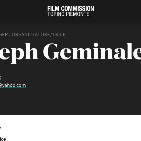
GER / ORGANIZZATORE/TRICE
eph Geminal
8
e@yahoo.com
PRODUCTION GUIDE
FESTIV
Società di produzione
Internat
Strutture di servizio
Berlinale
Filmfests
Professionisti
r
Festival
Attrici-Attori
Biografil
ice
Beginners