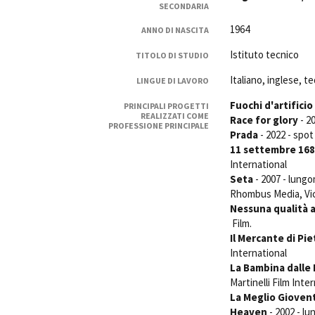
SECONDARIA
Rete regionale
1964
Bilancio sociale
ANNO DI NASCITA
Amministrazione trasparent
Istituto tecnico
TITOLO DI STUDIO
Bandi e gare
Italiano, inglese, t
Sostenibilità ambientale
LINGUE DI LAVORO
Fuochi d'artificio
PRINCIPALI PROGETTI
SERVIZI
REALIZZATI COME
Race for glory
- 2
PROFESSIONE PRINCIPALE
Servizi generali
Prada
- 2022 - spot
Location scouting
11 settembre 16
International
Spazi nella sede FCTP
Seta
- 2007 - lungo
Sala Casting
Rhombus Media, Vi
Sala Paolo Tenna
Nessuna qualità a
Film.
FILM FUNDS
Il Mercante di Pie
Piemonte Film Tv Fund
International
Piemonte Film Tv Developm
La Bambina dalle
Martinelli Film Inte
Piemonte Doc Film Fund
La Meglio Gioven
Short Film Fund
Heaven
- 2002 - l