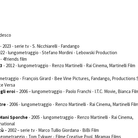
Days
Locarno F
LOCATION GUIDE
Mostra I
e
Cinemato
FILM DATABASE
Toronto I
edesco
Festa de
BOOK DATABASE
Torino Fi
- 2023 - serie tv - S. Nicchiarelli - Fandango
David di
022 - lungometraggio - Stefano Mordini - Lebowski Production
NEWS
 - 4friends film
Nastri d
83
- 2012 - lungometraggio - Renzo Martinelli - Rai Cinema, Martinelli Film
Premio S
CASTING
metraggio - François Girard - Bee Vine Pictures, Fandango, Productions 
STRUME
ce Versa
EVENTI, SPECIALI
Location 
gli eroi
– 2006 – lungometraggio - Paolo Franchi - I.T.C. Movie, Bianca Fil
Anteprime in Piemonte
Location
TFI Torino Film Industry - Production
Newslet
tre
- 2006 - lungometraggio - Renzo Martinelli - Rai Cinema, Martinelli Fil
Days
Lavora c
Avenue Cove - Erasmus +
ent Fund
 Mani Sporche
- 2005 - lungometraggio - Renzo Martinelli - Rai Cinema,
Stage - T
Guarda che storia!
rnational
Elenco O
La Grazia - Immagini e location della
tù
– 2002 – serie tv - Marco Tullio Giordana - BiBi Film
affidame
Torino di Paolo Sorrentino
ungometraggio - Tom Tykwer - Filme Creative Pool, Miramax Films