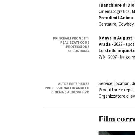
I Banchiere di Dio:
Cinematografica, Me
Prendimi l'Anima
-
Centaure, Cowboy 
8 days in August
-
PRINCIPALI PROGETTI
REALIZZATI COME
Amministrazione trasparente
B
Prada
- 2022 - spot
PROFESSIONE
Le stelle inquiet
SECONDARIA
7/8
- 2007 - lungom
Service, location, 
ALTRE ESPERIENZE
PROFESSIONALI IN AMBITO
Produttore e regia
CINEMA E AUDIOVISIVO
Organizzatore di ev
Film corr