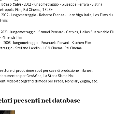
Open Day
Il Caso Calvi
- 2002 - lungometraggio - Giuseppe Ferrara - Sistina
tropolis Film, Rai Cinema, TELE+.
Ciak in TOur!
 2002 - lungometraggio - Roberto Faenza - Jean Vigo Italia, Les Films du
Films
 2023 - lungometraggio - Samuel Perriard - Catpics, Helios Sustainable Fi
andi e gare
Contatti
Privacy
Cookie policy
Whistleblowing
Credi
 - 4friends film
e
- 2008 - lungometraggio - Emanuela Piovani - Kitchen Film
etraggio - Stefano Landini - LCN Cinema, Rai Cinema
direttore di produzione spot per case di produzione milanesi.
 documentari per Geo&Geo, La Storia Siamo Noi.
enti video/fotografici di moda per Prada, Monclair, Zegna, etc.
elati presenti nel database