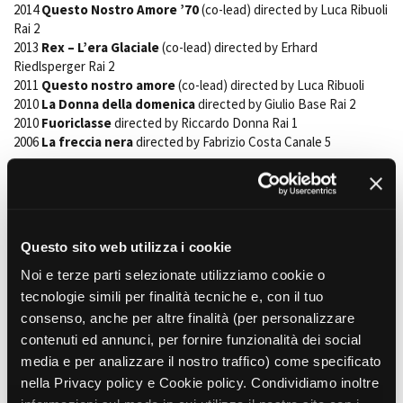
2014
Questo Nostro Amore ’70
(co-lead) directed by Luca Ribuoli
Rai 2
2013
Rex – L’era Glaciale
(co-lead) directed by Erhard
Amministrazione trasparente
Riedlsperger Rai 2
2011
Questo nostro amore
(co-lead) directed by Luca Ribuoli
Bandi e gare
2010
La Donna della domenica
directed by Giulio Base Rai 2
Contatti
2010
Fuoriclasse
directed by Riccardo Donna Rai 1
Privacy
2006
La freccia nera
directed by Fabrizio Costa Canale 5
Cookie policy
Whistleblowing
TV/Programmi TV:
Credits
2020-2018 La repubblica delle donna directed by Piero Chiambretti
2010 Chiambretti Night directed by Piero Chiambretti
2008-2004 Markette directed by Piero Chiambretti
Questo sito web utilizza i cookie
1999 Zelig directed byClaudio Bisio
1990 Tecniche di trasmissione directed by Piero Chiambretti
Noi e terze parti selezionate utilizziamo cookie o
tecnologie simili per finalità tecniche e, con il tuo
Short Films/Cortometraggi:
consenso, anche per altre finalità (per personalizzare
2022 Ritratto di famiglia directed by Emanuele Ricci - co- lead
contenuti ed annunci, per fornire funzionalità dei social
2021Fiori directed byKristian Xipolias -lead
media e per analizzare il nostro traffico) come specificato
2014 Castigo divino directed by Max Croci - lead
nella Privacy policy e Cookie policy. Condividiamo inoltre
---------------------------------