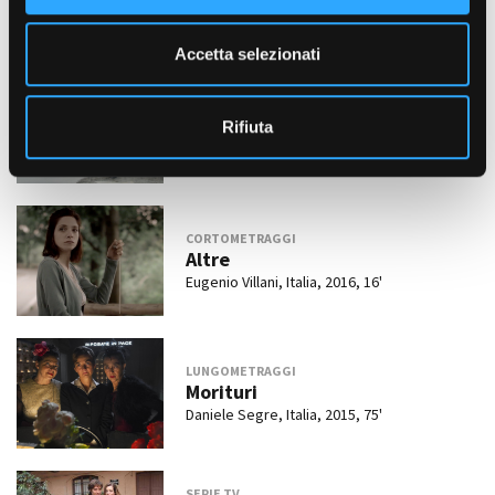
e
database
n
Accetta selezionati
s
o
CORTOMETRAGGI
Fiori
Rifiuta
Kristian Xipolias, Italia, 2021, 15'
CORTOMETRAGGI
Altre
Eugenio Villani, Italia, 2016, 16'
LUNGOMETRAGGI
Morituri
Daniele Segre, Italia, 2015, 75'
SERIE TV