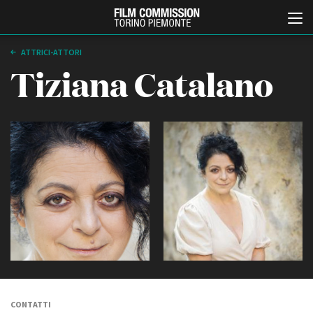
ATTRICI-ATTORI
Tiziana Catalano
Italiano
English
ABOUT
EVENTI, SPECIALI
Chi siamo
Anteprime in Piemonte
Storia della Fondazione
TFI Torino Film Industry -
Production Days
Contatti
Avenue Cove - Erasmus +
La sede
Guarda che storia!
CONTATTI
Partner