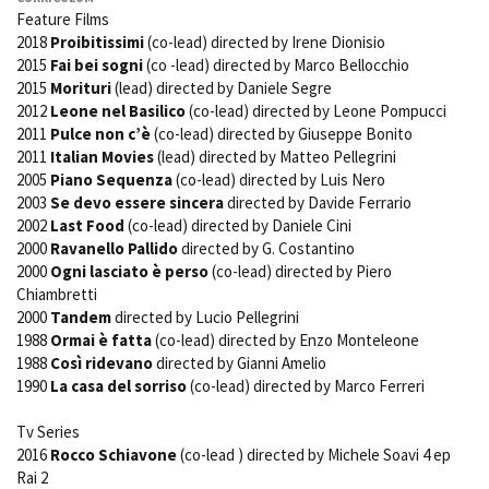
Short Film Fund
Feature Films
Torino Film Festival
2018
Proibitissimi
(co-lead) directed by Irene Dionisio
David di Donatello
2015
Fai bei sogni
(co -lead) directed by Marco Bellocchio
PRODUCTION GUIDE
Nastri d’Argento
2015
Morituri
(lead) directed by Daniele Segre
Società di produzione
Premio Solinas
2012
Leone nel Basilico
(co-lead) directed by Leone Pompucci
Strutture di servizio
2011
Pulce non c’è
(co-lead) directed by Giuseppe Bonito
Professionisti
STRUMENTI
2011
Italian Movies
(lead) directed by Matteo Pellegrini
Attrici-Attori
2005
Piano Sequenza
(co-lead) directed by Luis Nero
Location - Accedi al tuo
Beginners
profilo
2003
Se devo essere sincera
directed by Davide Ferrario
2002
Last Food
(co-lead) directed by Daniele Cini
Location - Nuovo utente
2000
Ravanello Pallido
directed by G. Costantino
LOCATION GUIDE
Newsletter
2000
Ogni lasciato è perso
(co-lead) directed by Piero
Lavora con noi
Chiambretti
FILM DATABASE
Stage - Tirocini - Scuola e
2000
Tandem
directed by Lucio Pellegrini
Lavoro
1988
Ormai è fatta
(co-lead) directed by Enzo Monteleone
Elenco Operatori Economici
BOOK DATABASE
1988
Così ridevano
directed by Gianni Amelio
per affidamento lavori in
1990
La casa del sorriso
(co-lead) directed by Marco Ferreri
economia
NEWS
Tv Series
2016
Rocco Schiavone
(co-lead ) directed by Michele Soavi 4 ep
CASTING
Rai 2