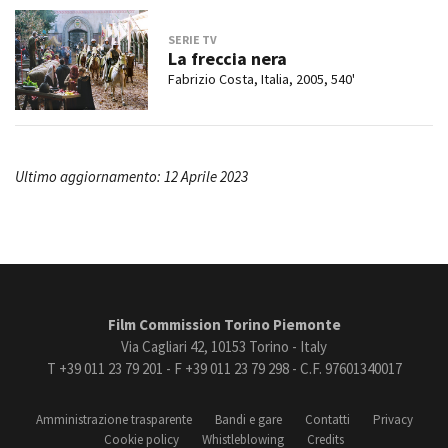
SERIE TV
La freccia nera
Fabrizio Costa, Italia, 2005, 540'
Ultimo aggiornamento: 12 Aprile 2023
Film Commission Torino Piemonte
Via Cagliari 42, 10153 Torino - Italy
T +39 011 23 79 201 - F +39 011 23 79 298 - C.F. 97601340017
Amministrazione trasparente
Bandi e gare
Contatti
Privacy
Cookie policy
Whistleblowing
Credits