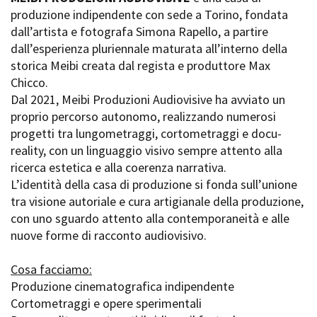
La Grazia - Immagini e
produzione indipendente con sede a Torino, fondata
Rete regionale
location della Torino di Paolo
dall’artista e fotografa Simona Rapello, a partire
Bilancio sociale
Sorrentino
dall’esperienza pluriennale maturata all’interno della
Amministrazione
Open Day
trasparente
storica Meibi creata dal regista e produttore Max
Ciak in TOur!
Bandi e gare
Chicco.
Sostenibilità ambientale
Dal 2021, Meibi Produzioni Audiovisive ha avviato un
FESTIVAL, MARKETS,
proprio percorso autonomo, realizzando numerosi
AWARDS
SERVIZI
progetti tra lungometraggi, cortometraggi e docu-
International Film Festival
Servizi generali
Rotterdam
reality, con un linguaggio visivo sempre attento alla
Location scouting
Berlinale Internationalen
ricerca estetica e alla coerenza narrativa.
Filmfestspiele Berlin
Spazi nella sede FCTP
L’identità della casa di produzione si fonda sull’unione
Festival de Cannes
Sala Casting
tra visione autoriale e cura artigianale della produzione,
Biografilm Festival - Bio to B
Sala Paolo Tenna
con uno sguardo attento alla contemporaneità e alle
Industry Days
nuove forme di racconto audiovisivo.
Locarno Film Festival
FILM FUNDS
Mostra Internazionale d’Arte
Piemonte Film Tv Fund
Cosa facciamo:
Cinematografica Venezia
Piemonte Film Tv
Produzione cinematografica indipendente
Toronto International Film
Development Fund
Festival
Cortometraggi e opere sperimentali
Piemonte Doc Film Fund
Festa del Cinema di Roma