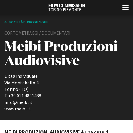
SOCIETÀ DI PRODUZIONE
CORTOMETRAGGI / DOCUMENTARI
Meibi Produzioni
Audiovisive
Ditta individuale
Italiano
English
Via Montebello 4
Torino (TO)
T +39 011 4831488
ABOUT
EVENTI, SPECIALI
info@meibi.it
Chi siamo
Anteprime in Piemonte
www.meibi.it
Storia della Fondazione
TFI Torino Film Industry -
Production Days
Contatti
Avenue Cove - Erasmus +
La sede
Guarda che storia!
MEIBI PRODUZIONI AUDIOVISIVE
è una casa di
Partner