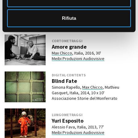
Salón Olympia Los hermanos del
s
cine
o
Max Chicco
, Marco Zaccarelli, Sandro
Rifiuta
Bozzolo, Italia/Colombia, 2018, 10'
Meibi Produzioni Audiovisive
CORTOMETRAGGI
Amore grande
Max Chicco
, Italia, 2016, 30'
Meibi Produzioni Audiovisive
DIGITAL CONTENTS
Blind Fate
Simona Rapello,
Max Chicco
, Mathieu
Gasquet, Italia, 2014, 10 x 10'
Associazione Storie del Monferrato
LUNGOMETRAGGI
Yuri Esposito
Alessio Fava, Italia, 2013, 77'
Meibi Produzioni Audiovisive