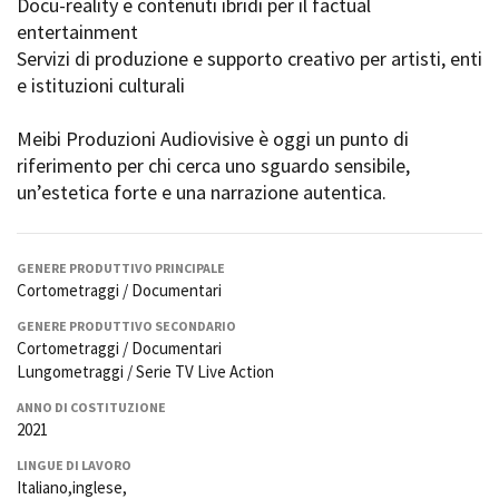
Docu-reality e contenuti ibridi per il factual
Short Film Fund
Torino Film Festival
entertainment
David di Donatello
Servizi di produzione e supporto creativo per artisti, enti
PRODUCTION GUIDE
Nastri d’Argento
e istituzioni culturali
Società di produzione
Premio Solinas
Strutture di servizio
Meibi Produzioni Audiovisive è oggi un punto di
Professionisti
STRUMENTI
riferimento per chi cerca uno sguardo sensibile,
Attrici-Attori
Location - Accedi al tuo
un’estetica forte e una narrazione autentica.
Beginners
profilo
Location - Nuovo utente
LOCATION GUIDE
Newsletter
GENERE PRODUTTIVO PRINCIPALE
Lavora con noi
Cortometraggi / Documentari
FILM DATABASE
Stage - Tirocini - Scuola e
GENERE PRODUTTIVO SECONDARIO
Lavoro
Cortometraggi / Documentari
Elenco Operatori Economici
BOOK DATABASE
Lungometraggi / Serie TV Live Action
per affidamento lavori in
economia
ANNO DI COSTITUZIONE
NEWS
2021
LINGUE DI LAVORO
CASTING
Italiano,inglese,