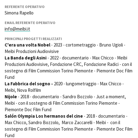
REFERENTE OPERATIVO
Simona Rapello
Amministrazione trasparente
EMAIL REFERENTE OPERATIVO
info@meibi.it
Bandi e gare
Contatti
PRINCIPALI PROGETTI REALIZZATI
Privacy
C'era una volta Nobel
- 2023 - cortometraggio - Bruno Ugioli -
Cookie policy
Meibi Produzioni Audiovisive
Whistleblowing
La Banda degli Asini
- 2022 - documentario - Max Chicco - Meibi
Produzioni Audiovisive, Fondazione CRC, Fondazione Radici - con il
Credits
sostegno di Film Commission Torino Piemonte - Piemonte Doc Film
Fund
La Fabbrica del sogno -
2020 - lungometraggio - Max Chicco -
Meibi, Nova Rolfilm
Nijole
- 2018 - documentario - Sandro Bozzolo - Just a moment,
Meibi - con il sostegno di Film Commission Torino Piemonte -
Piemonte Doc Film Fund
Salón Olympia Los hermanos del cine
- 2018 - documentario -
Max Chicco, Sandro Bozzolo, Marco Zaccarelli - Meibi - con il
sostegno di Film Commission Torino Piemonte - Piemonte Doc Film
Fund