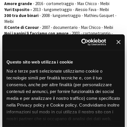
Amore grande
- 2016 - cortometraggio - Max Chicco - Meibi
Yuri Esposito -
2013 - lungometraggio - Alessio Fava - Meibi
300 tra due binari
- 2008 - lungometraggio - Mathieu Gasquet -
Meibi
Il Conte di Cavour
- 2007 - documentario - Max Chicco - Meibi
Noi i panini li facciamo con amore
- 2003 - cortometraggio -
Alessio Fava - Meibi
Film correlati presenti nel
Questo sito web utilizza i cookie
database
Noi e terze parti selezionate utilizziamo cookie o
tecnologie simili per finalità tecniche e, con il tuo
CORTOMETRAGGI
consenso, anche per altre finalità (per personalizzare
Walking in my Shoes
contenuti ed annunci, per fornire funzionalità dei social
Max Chicco
, Italia, 2026,
IN PROGRESS
media e per analizzare il nostro traffico) come specificato
Meibi Produzioni Audiovisive
nella Privacy policy e Cookie policy. Condividiamo inoltre
informazioni sul modo in cui utilizza il nostro sito con i
CORTOMETRAGGI
nostri partner che si occupano di analisi dei dati web,
C’era una volta Nobel
pubblicità e social media, i quali potrebbero combinarle