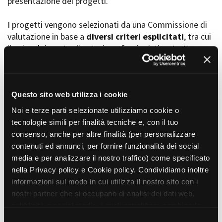
presentazione dei progetti.
I progetti vengono selezionati da una Commissione di
valutazione in base a
diversi criteri esplicitati
, tra cui
Amministrazione trasparente
il coinvolgimento di autori, professionisti e strutture
Bandi e gare
Contatti
torinesi e piemontesi, i co-finanziamenti e l’effettiva
Privacy
realizzabilità, e la visibilità grazie alla presenza di
Cookie policy
soggetti co-finanziatori e progetti di distribuzione e
Whistleblowing
diffusione attraverso molteplici canali (proiezioni in sala,
Questo sito web utilizza i cookie
Credits
canali televisivi, homevideo, piattaforme web...).
Noi e terze parti selezionate utilizziamo cookie o
tecnologie simili per finalità tecniche e, con il tuo
consenso, anche per altre finalità (per personalizzare
Progetti in progress
contenuti ed annunci, per fornire funzionalità dei social
media e per analizzare il nostro traffico) come specificato
nella Privacy policy e Cookie policy. Condividiamo inoltre
Vedi 105 progetti in progress
informazioni sul modo in cui utilizza il nostro sito con i
nostri partner che si occupano di analisi dei dati web,
pubblicità e social media, i quali potrebbero combinarle
Progetti realizzati
con altre informazioni che ha fornito loro o che hanno
S