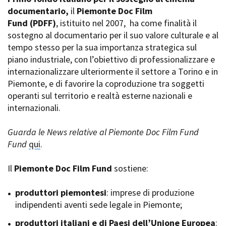
La Grazia - Immagini e
documentario,
Rete regionale
il
Piemonte Doc Film
location della Torino di Paolo
Fund
Bilancio sociale
(PDFF)
, istituito nel 2007,
ha come finalità il
Sorrentino
sostegno al documentario per il suo valore culturale e al
Amministrazione
Open Day
trasparente
tempo stesso per la sua importanza strategica sul
Ciak in TOur!
Bandi e gare
piano industriale, con l’obiettivo di professionalizzare e
Sostenibilità ambientale
internazionalizzare ulteriormente il settore a Torino e in
FESTIVAL, MARKETS,
Piemonte, e di favorire la coproduzione tra soggetti
AWARDS
SERVIZI
operanti sul territorio e realtà esterne nazionali e
International Film Festival
Servizi generali
Rotterdam
internazionali.
Location scouting
Berlinale Internationalen
Filmfestspiele Berlin
Spazi nella sede FCTP
Guarda le News relative al Piemonte Doc Film Fund
Festival de Cannes
Sala Casting
Fund
qui
.
Biografilm Festival - Bio to B
Sala Paolo Tenna
Industry Days
Il
Piemonte Doc Film Fund
sostiene:
Locarno Film Festival
FILM FUNDS
Mostra Internazionale d’Arte
Piemonte Film Tv Fund
produttori piemontesi
: imprese di produzione
Cinematografica Venezia
Piemonte Film Tv
indipendenti aventi sede legale in Piemonte;
Toronto International Film
Development Fund
Festival
produttori italiani e di Paesi dell’Unione Europea
Piemonte Doc Film Fund
:
Festa del Cinema di Roma