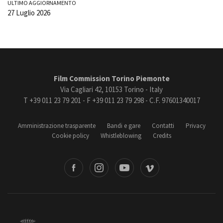
ULTIMO AGGIORNAMENTO
27 Luglio 2026
Film Commission Torino Piemonte
Via Cagliari 42, 10153 Torino - Italy
T +39 011 23 79 201 - F +39 011 23 79 298 - C.F. 97601340017
Amministrazione trasparente
Bandi e gare
Contatti
Privacy
Cookie policy
Whistleblowing
Credits
book
Instagram
Youtube
Vimeo
Torino