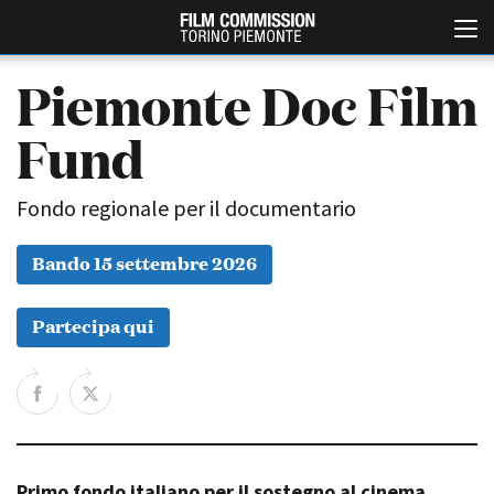
Piemonte Doc Film
Fund
Fondo regionale per il documentario
Bando 15 settembre 2026
Italiano
English
Partecipa qui
ABOUT
EVENTI, SPECIALI
Chi siamo
Anteprime in Piemonte
Storia della Fondazione
TFI Torino Film Industry -
Production Days
Contatti
Avenue Cove - Erasmus +
La sede
Guarda che storia!
Primo fondo italiano per il sostegno al cinema
Partner