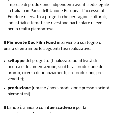
imprese di produzione indipendenti aventi sede legale
Short Film Fund
Torino Film Festival
in Italia o in Paesi dell’Unione Europea. L’accesso al
David di Donatello
Fondo è riservato a progetti che per ragioni culturali,
PRODUCTION GUIDE
Nastri d’Argento
industriali e tematiche rivestano particolare rilievo
Società di produzione
Premio Solinas
per la realtà piemontese.
Strutture di servizio
Professionisti
STRUMENTI
Attrici-Attori
Il
Piemonte Doc Film Fund
interviene a sostegno di
Location - Accedi al tuo
Beginners
profilo
una o di entrambe le seguenti fasi realizzative:
Location - Nuovo utente
LOCATION GUIDE
Newsletter
sviluppo
del progetto (finalizzato ad attività di
Lavora con noi
ricerca e documentazione, scrittura, produzione di
FILM DATABASE
Stage - Tirocini - Scuola e
promo, ricerca di finanziamenti, co-produzioni, pre-
Lavoro
vendite);
Elenco Operatori Economici
BOOK DATABASE
per affidamento lavori in
produzione
(riprese / post-produzione presso società
economia
piemontesi).
NEWS
Il bando è annuale con
CASTING
due scadenze
per la