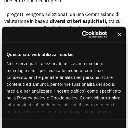
presentazione dei progetti.
I progetti vengono selezionati da una Commissione di
valutazione in base a
diversi criteri esplicitati
, tra cui
Amministrazione trasparente
il coinvolgimento di autori, professionisti e strutture
Bandi e gare
Contatti
torinesi e piemontesi, i co-finanziamenti e l’effettiva
Privacy
realizzabilità, e la visibilità grazie alla presenza di
Cookie policy
soggetti co-finanziatori e progetti di distribuzione e
Whistleblowing
diffusione attraverso molteplici canali (proiezioni in sala,
Questo sito web utilizza i cookie
Credits
canali televisivi, homevideo, piattaforme web...).
Noi e terze parti selezionate utilizziamo cookie o
tecnologie simili per finalità tecniche e, con il tuo
consenso, anche per altre finalità (per personalizzare
Progetti in progress
contenuti ed annunci, per fornire funzionalità dei social
media e per analizzare il nostro traffico) come specificato
nella Privacy policy e Cookie policy. Condividiamo inoltre
Vedi 105 progetti in progress
informazioni sul modo in cui utilizza il nostro sito con i
nostri partner che si occupano di analisi dei dati web,
pubblicità e social media, i quali potrebbero combinarle
Progetti realizzati
con altre informazioni che ha fornito loro o che hanno
S