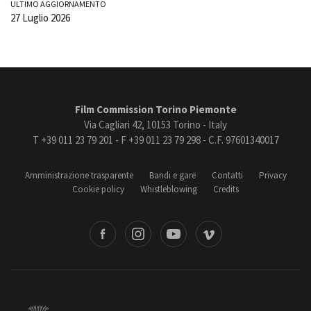
ULTIMO AGGIORNAMENTO
27 Luglio 2026
Film Commission Torino Piemonte
Via Cagliari 42, 10153 Torino - Italy
T +39 011 23 79 201 - F +39 011 23 79 298 - C.F. 97601340017
Amministrazione trasparente
Bandi e gare
Contatti
Privacy
Cookie policy
Whistleblowing
Credits
book
Instagram
Youtube
Vimeo
Torino