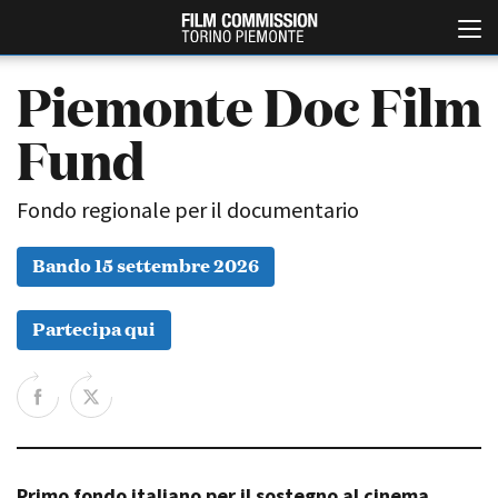
Piemonte Doc Film
Fund
Fondo regionale per il documentario
Bando 15 settembre 2026
Italiano
English
Partecipa qui
ABOUT
EVENTI, SPECIALI
Chi siamo
Anteprime in Piemonte
Storia della Fondazione
TFI Torino Film Industry -
Production Days
Contatti
Avenue Cove - Erasmus +
La sede
Guarda che storia!
Primo fondo italiano per il sostegno al cinema
Partner