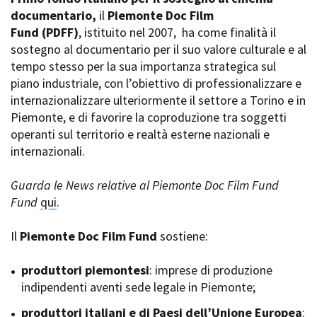
La Grazia - Immagini e
documentario,
Rete regionale
il
Piemonte Doc Film
location della Torino di Paolo
Fund
Bilancio sociale
(PDFF)
, istituito nel 2007,
ha come finalità il
Sorrentino
sostegno al documentario per il suo valore culturale e al
Amministrazione
Open Day
trasparente
tempo stesso per la sua importanza strategica sul
Ciak in TOur!
Bandi e gare
piano industriale, con l’obiettivo di professionalizzare e
Sostenibilità ambientale
internazionalizzare ulteriormente il settore a Torino e in
FESTIVAL, MARKETS,
Piemonte, e di favorire la coproduzione tra soggetti
AWARDS
SERVIZI
operanti sul territorio e realtà esterne nazionali e
International Film Festival
Servizi generali
Rotterdam
internazionali.
Location scouting
Berlinale Internationalen
Filmfestspiele Berlin
Spazi nella sede FCTP
Guarda le News relative al Piemonte Doc Film Fund
Festival de Cannes
Sala Casting
Fund
qui
.
Biografilm Festival - Bio to B
Sala Paolo Tenna
Industry Days
Il
Piemonte Doc Film Fund
sostiene:
Locarno Film Festival
FILM FUNDS
Mostra Internazionale d’Arte
Piemonte Film Tv Fund
produttori piemontesi
: imprese di produzione
Cinematografica Venezia
Piemonte Film Tv
indipendenti aventi sede legale in Piemonte;
Toronto International Film
Development Fund
Festival
produttori italiani e di Paesi dell’Unione Europea
Piemonte Doc Film Fund
:
Festa del Cinema di Roma