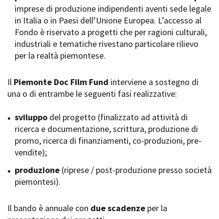
imprese di produzione indipendenti aventi sede legale
Short Film Fund
Torino Film Festival
in Italia o in Paesi dell’Unione Europea. L’accesso al
David di Donatello
Fondo è riservato a progetti che per ragioni culturali,
PRODUCTION GUIDE
Nastri d’Argento
industriali e tematiche rivestano particolare rilievo
Società di produzione
Premio Solinas
per la realtà piemontese.
Strutture di servizio
Professionisti
STRUMENTI
Attrici-Attori
Il
Piemonte Doc Film Fund
interviene a sostegno di
Location - Accedi al tuo
Beginners
profilo
una o di entrambe le seguenti fasi realizzative:
Location - Nuovo utente
LOCATION GUIDE
Newsletter
sviluppo
del progetto (finalizzato ad attività di
Lavora con noi
ricerca e documentazione, scrittura, produzione di
FILM DATABASE
Stage - Tirocini - Scuola e
promo, ricerca di finanziamenti, co-produzioni, pre-
Lavoro
vendite);
Elenco Operatori Economici
BOOK DATABASE
per affidamento lavori in
produzione
(riprese / post-produzione presso società
economia
piemontesi).
NEWS
Il bando è annuale con
CASTING
due scadenze
per la