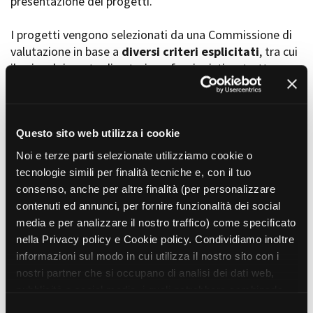
presentazione dei progetti.
I progetti vengono selezionati da una Commissione di
valutazione in base a
diversi criteri esplicitati
, tra cui
Amministrazione trasparente
il coinvolgimento di autori, professionisti e strutture
Bandi e gare
Contatti
torinesi e piemontesi, i co-finanziamenti e l’effettiva
Privacy
realizzabilità, e la visibilità grazie alla presenza di
Cookie policy
soggetti co-finanziatori e progetti di distribuzione e
Whistleblowing
diffusione attraverso molteplici canali (proiezioni in sala,
Questo sito web utilizza i cookie
Credits
canali televisivi, homevideo, piattaforme web...).
Noi e terze parti selezionate utilizziamo cookie o
tecnologie simili per finalità tecniche e, con il tuo
consenso, anche per altre finalità (per personalizzare
Progetti in progress
contenuti ed annunci, per fornire funzionalità dei social
media e per analizzare il nostro traffico) come specificato
nella Privacy policy e Cookie policy. Condividiamo inoltre
Vedi 105 progetti in progress
informazioni sul modo in cui utilizza il nostro sito con i
nostri partner che si occupano di analisi dei dati web,
pubblicità e social media, i quali potrebbero combinarle
Progetti realizzati
con altre informazioni che ha fornito loro o che hanno
S