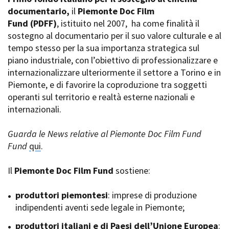
La Grazia - Immagini e
documentario,
Rete regionale
il
Piemonte Doc Film
location della Torino di Paolo
Fund
Bilancio sociale
(PDFF)
, istituito nel 2007,
ha come finalità il
Sorrentino
sostegno al documentario per il suo valore culturale e al
Amministrazione
Open Day
trasparente
tempo stesso per la sua importanza strategica sul
Ciak in TOur!
Bandi e gare
piano industriale, con l’obiettivo di professionalizzare e
Sostenibilità ambientale
internazionalizzare ulteriormente il settore a Torino e in
FESTIVAL, MARKETS,
Piemonte, e di favorire la coproduzione tra soggetti
AWARDS
SERVIZI
operanti sul territorio e realtà esterne nazionali e
International Film Festival
Servizi generali
Rotterdam
internazionali.
Location scouting
Berlinale Internationalen
Filmfestspiele Berlin
Spazi nella sede FCTP
Guarda le News relative al Piemonte Doc Film Fund
Festival de Cannes
Sala Casting
Fund
qui
.
Biografilm Festival - Bio to B
Sala Paolo Tenna
Industry Days
Il
Piemonte Doc Film Fund
sostiene:
Locarno Film Festival
FILM FUNDS
Mostra Internazionale d’Arte
Piemonte Film Tv Fund
produttori piemontesi
: imprese di produzione
Cinematografica Venezia
Piemonte Film Tv
indipendenti aventi sede legale in Piemonte;
Toronto International Film
Development Fund
Festival
produttori italiani e di Paesi dell’Unione Europea
Piemonte Doc Film Fund
:
Festa del Cinema di Roma