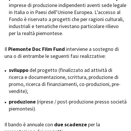
imprese di produzione indipendenti aventi sede legale
Short Film Fund
Torino Film Festival
in Italia o in Paesi dell’Unione Europea. L’accesso al
David di Donatello
Fondo è riservato a progetti che per ragioni culturali,
PRODUCTION GUIDE
Nastri d’Argento
industriali e tematiche rivestano particolare rilievo
Società di produzione
Premio Solinas
per la realtà piemontese.
Strutture di servizio
Professionisti
STRUMENTI
Attrici-Attori
Il
Piemonte Doc Film Fund
interviene a sostegno di
Location - Accedi al tuo
Beginners
profilo
una o di entrambe le seguenti fasi realizzative:
Location - Nuovo utente
LOCATION GUIDE
Newsletter
sviluppo
del progetto (finalizzato ad attività di
Lavora con noi
ricerca e documentazione, scrittura, produzione di
FILM DATABASE
Stage - Tirocini - Scuola e
promo, ricerca di finanziamenti, co-produzioni, pre-
Lavoro
vendite);
Elenco Operatori Economici
BOOK DATABASE
per affidamento lavori in
produzione
(riprese / post-produzione presso società
economia
piemontesi).
NEWS
Il bando è annuale con
CASTING
due scadenze
per la