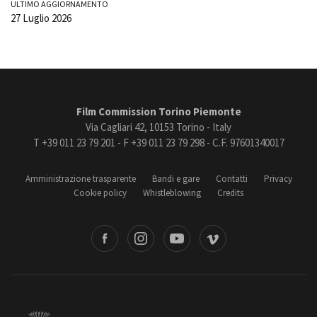
ULTIMO AGGIORNAMENTO
27 Luglio 2026
Film Commission Torino Piemonte
Via Cagliari 42, 10153 Torino - Italy
T +39 011 23 79 201 - F +39 011 23 79 298 - C.F. 97601340017
Amministrazione trasparente
Bandi e gare
Contatti
Privacy
Cookie policy
Whistleblowing
Credits
book
Instagram
Youtube
Vimeo
Torino