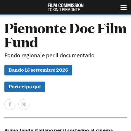
Piemonte Doc Film
Fund
Fondo regionale per il documentario
Bando 15 settembre 2026
Italiano
English
Partecipa qui
ABOUT
EVENTI, SPECIALI
Chi siamo
Anteprime in Piemonte
Storia della Fondazione
TFI Torino Film Industry -
Production Days
Contatti
Avenue Cove - Erasmus +
La sede
Guarda che storia!
Primo fondo italiano per il sostegno al cinema
Partner