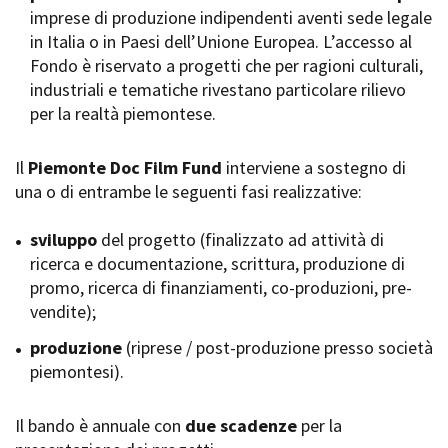
imprese di produzione indipendenti aventi sede legale
Short Film Fund
Torino Film Festival
in Italia o in Paesi dell’Unione Europea. L’accesso al
David di Donatello
Fondo è riservato a progetti che per ragioni culturali,
PRODUCTION GUIDE
Nastri d’Argento
industriali e tematiche rivestano particolare rilievo
Società di produzione
Premio Solinas
per la realtà piemontese.
Strutture di servizio
Professionisti
STRUMENTI
Attrici-Attori
Il
Piemonte Doc Film Fund
interviene a sostegno di
Location - Accedi al tuo
Beginners
profilo
una o di entrambe le seguenti fasi realizzative:
Location - Nuovo utente
LOCATION GUIDE
Newsletter
sviluppo
del progetto (finalizzato ad attività di
Lavora con noi
ricerca e documentazione, scrittura, produzione di
FILM DATABASE
Stage - Tirocini - Scuola e
promo, ricerca di finanziamenti, co-produzioni, pre-
Lavoro
vendite);
Elenco Operatori Economici
BOOK DATABASE
per affidamento lavori in
produzione
(riprese / post-produzione presso società
economia
piemontesi).
NEWS
Il bando è annuale con
CASTING
due scadenze
per la