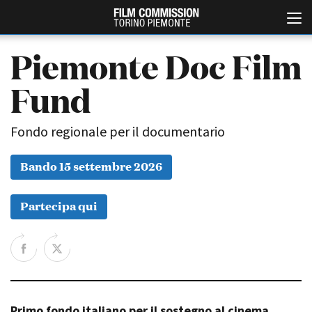
Piemonte Doc Film
Fund
Fondo regionale per il documentario
Bando 15 settembre 2026
Italiano
English
Partecipa qui
ABOUT
EVENTI, SPECIALI
Chi siamo
Anteprime in Piemonte
Storia della Fondazione
TFI Torino Film Industry -
Production Days
Contatti
Avenue Cove - Erasmus +
La sede
Guarda che storia!
Primo fondo italiano per il sostegno al cinema
Partner