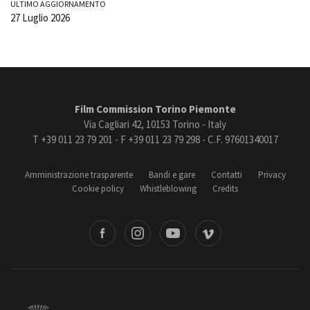
ULTIMO AGGIORNAMENTO
27 Luglio 2026
Film Commission Torino Piemonte
Via Cagliari 42, 10153 Torino - Italy
T +39 011 23 79 201 - F +39 011 23 79 298 - C.F. 97601340017
Amministrazione trasparente
Bandi e gare
Contatti
Privacy
Cookie policy
Whistleblowing
Credits
book
Instagram
Youtube
Vimeo
Torino