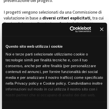
presentazione dei progetti.
I progetti vengono selezionati da una Commissione di
valutazione in base a
diversi criteri esplicitati
, tra cui
Amministrazione trasparente
il coinvolgimento di autori, professionisti e strutture
Bandi e gare
Contatti
torinesi e piemontesi, i co-finanziamenti e l’effettiva
Privacy
realizzabilità, e la visibilità grazie alla presenza di
Cookie policy
soggetti co-finanziatori e progetti di distribuzione e
Whistleblowing
diffusione attraverso molteplici canali (proiezioni in sala,
Questo sito web utilizza i cookie
Credits
canali televisivi, homevideo, piattaforme web...).
Noi e terze parti selezionate utilizziamo cookie o
tecnologie simili per finalità tecniche e, con il tuo
consenso, anche per altre finalità (per personalizzare
Progetti in progress
contenuti ed annunci, per fornire funzionalità dei social
media e per analizzare il nostro traffico) come specificato
nella Privacy policy e Cookie policy. Condividiamo inoltre
Vedi 105 progetti in progress
informazioni sul modo in cui utilizza il nostro sito con i
nostri partner che si occupano di analisi dei dati web,
pubblicità e social media, i quali potrebbero combinarle
Progetti realizzati
con altre informazioni che ha fornito loro o che hanno
S