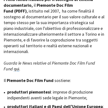
La Grazia - Immagini e
documentario,
Rete regionale
il
Piemonte Doc Film
location della Torino di Paolo
Fund
Bilancio sociale
(PDFF)
, istituito nel 2007,
ha come finalità il
Sorrentino
sostegno al documentario per il suo valore culturale e al
Amministrazione
Open Day
trasparente
tempo stesso per la sua importanza strategica sul
Ciak in TOur!
Bandi e gare
piano industriale, con l’obiettivo di professionalizzare e
Sostenibilità ambientale
internazionalizzare ulteriormente il settore a Torino e in
FESTIVAL, MARKETS,
Piemonte, e di favorire la coproduzione tra soggetti
AWARDS
SERVIZI
operanti sul territorio e realtà esterne nazionali e
International Film Festival
Servizi generali
Rotterdam
internazionali.
Location scouting
Berlinale Internationalen
Filmfestspiele Berlin
Spazi nella sede FCTP
Guarda le News relative al Piemonte Doc Film Fund
Festival de Cannes
Sala Casting
Fund
qui
.
Biografilm Festival - Bio to B
Sala Paolo Tenna
Industry Days
Il
Piemonte Doc Film Fund
sostiene:
Locarno Film Festival
FILM FUNDS
Mostra Internazionale d’Arte
Piemonte Film Tv Fund
produttori piemontesi
: imprese di produzione
Cinematografica Venezia
Piemonte Film Tv
indipendenti aventi sede legale in Piemonte;
Toronto International Film
Development Fund
Festival
produttori italiani e di Paesi dell’Unione Europea
Piemonte Doc Film Fund
:
Festa del Cinema di Roma