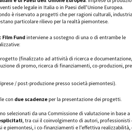
aliani e di Paesi dell’Unione Europea
: imprese di produzi
Open Day
venti sede legale in Italia o in Paesi dell’Unione Europea.
Ciak in TOur!
ndo è riservato a progetti che per ragioni culturali, industria
stano particolare rilievo per la realtà piemontese.
 Film Fund
interviene a sostegno di una o di entrambe le
andi e gare
Contatti
Privacy
Cookie policy
Whistleblowing
Credi
lizzative:
rogetto (finalizzato ad attività di ricerca e documentazione
duzione di promo, ricerca di finanziamenti, co-produzioni, pre
riprese / post-produzione presso società piemontesi).
ale con
due scadenze
per la presentazione dei progetti.
ono selezionati da una Commissione di valutazione in base a
esplicitati
, tra cui il coinvolgimento di autori, professionisti
i e piemontesi, i co-finanziamenti e l’effettiva realizzabilità, 