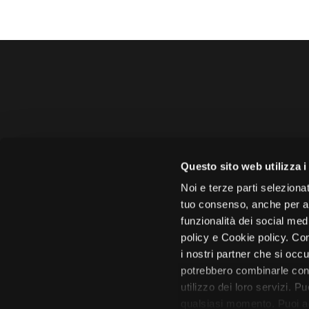
Amministrazione 
Questo sito web utilizza i
Face
Noi e terze parti selezionat
tuo consenso, anche per alt
funzionalità dei social med
policy e Cookie policy. Con
i nostri partner che si occu
Città di 
potrebbero combinarle con 
utilizzo dei loro servizi. P
qualsiasi momento. Puoi acc