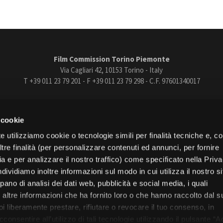
Film Commission Torino Piemonte
Via Cagliari 42, 10153 Torino - Italy
T +39 011 23 79 201 - F +39 011 23 79 298 - C.F. 97601340017
trasparente
Bandi e gare
Contatti
Privacy
Cookie policy
Whistle
 cookie
book
Instagram
Youtube
Vimeo
e utilizziamo cookie o tecnologie simili per finalità tecniche e, con
re finalità (per personalizzare contenuti ed annunci, per fornire
ia e per analizzare il nostro traffico) come specificato nella Priv
dividiamo inoltre informazioni sul modo in cui utilizza il nostro s
pano di analisi dei dati web, pubblicità e social media, i quali
Torino
altre informazioni che ha fornito loro o che hanno raccolto dal s
Regione Piemonte
uoi liberamente prestare, rifiutare o revocare il tuo consenso, in
onsentire all’utilizzo di tali tecnologie utilizzando il pulsante “A