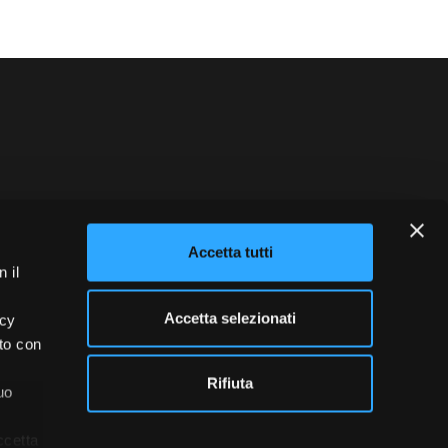
blowing
Credits
Accetta tutti
 il
Accetta selezionati
acy
ito con
Rifiuta
uo
ccetta