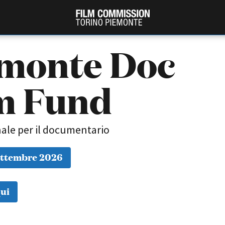
monte Doc
m Fund
ale per il documentario
ettembre 2026
PRODUCTION GUIDE
FESTIV
Società di produzione
Internat
Strutture di servizio
Berlinale
ui
Filmfests
Professionisti
Festival
Attrici-Attori
Biografil
Beginners