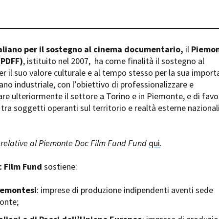
Days
Locarno F
LOCATION GUIDE
Mostra I
e
Cinemato
FILM DATABASE
Toronto I
aliano per il sostegno al cinema documentario,
il
Piemo
Festa de
(PDFF)
, istituito nel 2007,
ha come finalità il sostegno al
BOOK DATABASE
Torino Fi
 il suo valore culturale e al tempo stesso per la sua impor
David di
ano industriale, con l’obiettivo di professionalizzare e
NEWS
Nastri d
are ulteriormente il settore a Torino e in Piemonte, e di favo
Premio S
tra soggetti operanti sul territorio e realtà esterne nazional
CASTING
STRUME
EVENTI, SPECIALI
Location 
relative al Piemonte Doc Film Fund Fund
qui
.
Anteprime in Piemonte
Location
TFI Torino Film Industry - Production
Newslet
 Film Fund
sostiene:
Days
Lavora c
Avenue Cove - Erasmus +
ent Fund
Stage - T
iemontesi
: imprese di produzione indipendenti aventi sede
Guarda che storia!
Elenco O
monte;
La Grazia - Immagini e location della
affidame
Torino di Paolo Sorrentino