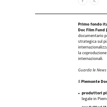
Rete regionale
Bilancio sociale
Amministrazione trasparent
Bandi e gare
Primo fondo it
Sostenibilità ambientale
Doc Film Fund
documentario per
SERVIZI
strategica sul pi
Servizi generali
internazionalizz
Location scouting
la coproduzione 
Spazi nella sede FCTP
internazionali.
Sala Casting
Sala Paolo Tenna
Guarda le News 
FILM FUNDS
Il
Piemonte Doc
Piemonte Film Tv Fund
Piemonte Film Tv Developm
produttori p
Piemonte Doc Film Fund
legale in Pie
Short Film Fund