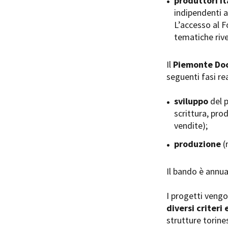
produttori it
indipendenti a
L’accesso al Fo
tematiche rive
Il
Piemonte Doc
Amministrazione trasparente
B
seguenti fasi rea
sviluppo
del p
scrittura, pro
vendite);
produzione
(
Il bando è annu
I progetti veng
diversi criteri 
strutture torines