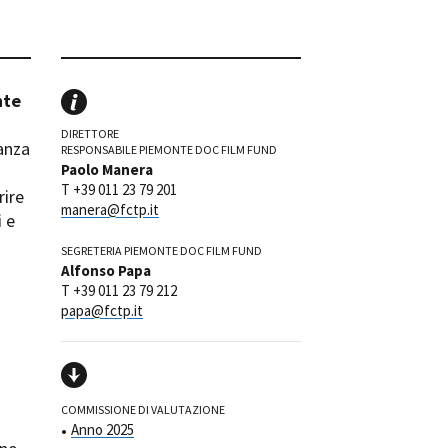
ilm Festival
nternazionale d’Arte
grafica Venezia
nternational Film Festival
nte
l Cinema di Roma
DIRETTORE
lm Festival
tanza
RESPONSABILE PIEMONTE DOC FILM FUND
 Donatello
Paolo Manera
T +39 011 23 79 201
’Argento
rire
manera@fctp.it
olinas
i e
SEGRETERIA PIEMONTE DOC FILM FUND
NTI
Alfonso Papa
- Accedi al tuo profilo
T +39 011 23 79 212
papa@fctp.it
 - Nuovo utente
ter
on noi
irocini - Scuola e Lavoro
peratori Economici per
COMMISSIONE DI VALUTAZIONE
nto lavori in economia
Anno 2025