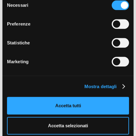
raccolto dal suo utilizzo dei loro servizi. Puoi liberamente
Necessari
e
prestare, rifiutare o revocare il tuo consenso, in qualsiasi
Vedi 359 progetti realizzati
l
momento. Puoi acconsentire all’utilizzo di tali tecnologie
e
Preferenze
utilizzando il pulsante “Accetta tutto”. Chiudendo questa
z
informativa, continui senza accettare.
i
o
Statistiche
n
DIRETTORE
e
RESPONSABILE PIEMONTE DOC FILM FUND
Marketing
Paolo Manera
d
T +39 011 23 79 201
e
manera@fctp.it
l
Mostra dettagli
c
SEGRETERIA PIEMONTE DOC FILM FUND
Alfonso Papa
o
T +39 011 23 79 212
n
Accetta tutti
papa@fctp.it
s
e
n
Accetta selezionati
s