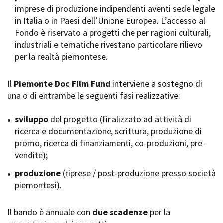
imprese di produzione indipendenti aventi sede legale
Short Film Fund
Torino Film Festival
in Italia o in Paesi dell’Unione Europea. L’accesso al
David di Donatello
Fondo è riservato a progetti che per ragioni culturali,
PRODUCTION GUIDE
Nastri d’Argento
industriali e tematiche rivestano particolare rilievo
Società di produzione
Premio Solinas
per la realtà piemontese.
Strutture di servizio
Professionisti
STRUMENTI
Attrici-Attori
Il
Piemonte Doc Film Fund
interviene a sostegno di
Location - Accedi al tuo
Beginners
profilo
una o di entrambe le seguenti fasi realizzative:
Location - Nuovo utente
LOCATION GUIDE
Newsletter
sviluppo
del progetto (finalizzato ad attività di
Lavora con noi
ricerca e documentazione, scrittura, produzione di
FILM DATABASE
Stage - Tirocini - Scuola e
promo, ricerca di finanziamenti, co-produzioni, pre-
Lavoro
vendite);
Elenco Operatori Economici
BOOK DATABASE
per affidamento lavori in
produzione
(riprese / post-produzione presso società
economia
piemontesi).
NEWS
Il bando è annuale con
CASTING
due scadenze
per la