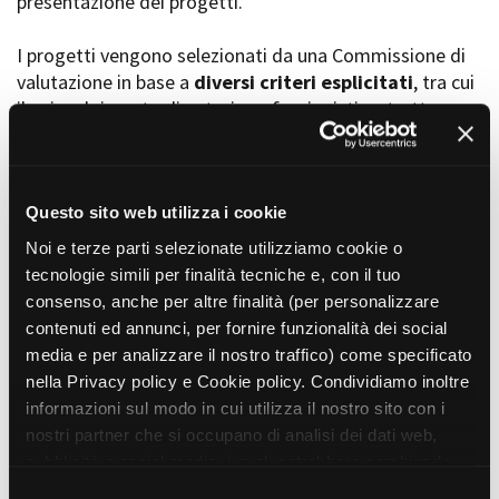
presentazione dei progetti.
I progetti vengono selezionati da una Commissione di
valutazione in base a
diversi criteri esplicitati
, tra cui
Amministrazione trasparente
il coinvolgimento di autori, professionisti e strutture
Bandi e gare
Contatti
torinesi e piemontesi, i co-finanziamenti e l’effettiva
Privacy
realizzabilità, e la visibilità grazie alla presenza di
Cookie policy
soggetti co-finanziatori e progetti di distribuzione e
Whistleblowing
diffusione attraverso molteplici canali (proiezioni in sala,
Questo sito web utilizza i cookie
Credits
canali televisivi, homevideo, piattaforme web...).
Noi e terze parti selezionate utilizziamo cookie o
tecnologie simili per finalità tecniche e, con il tuo
consenso, anche per altre finalità (per personalizzare
Progetti in progress
contenuti ed annunci, per fornire funzionalità dei social
media e per analizzare il nostro traffico) come specificato
nella Privacy policy e Cookie policy. Condividiamo inoltre
Vedi 105 progetti in progress
informazioni sul modo in cui utilizza il nostro sito con i
nostri partner che si occupano di analisi dei dati web,
pubblicità e social media, i quali potrebbero combinarle
Progetti realizzati
con altre informazioni che ha fornito loro o che hanno
S