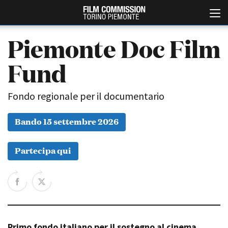
Piemonte Doc Film
Fund
Fondo regionale per il documentario
Bando 15 settembre 2026
Italiano
English
Partecipa qui
ABOUT
EVENTI, SPECIALI
Chi siamo
Anteprime in Piemonte
Storia della Fondazione
TFI Torino Film Industry -
Production Days
Contatti
Avenue Cove - Erasmus +
La sede
Guarda che storia!
Primo fondo italiano per il sostegno al cinema
Partner