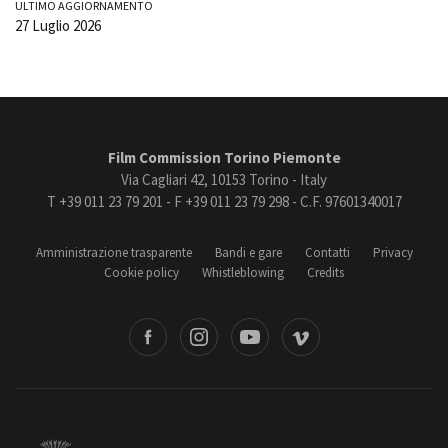
ULTIMO AGGIORNAMENTO
27 Luglio 2026
Film Commission Torino Piemonte
Via Cagliari 42, 10153 Torino - Italy
T +39 011 23 79 201 - F +39 011 23 79 298 - C.F. 97601340017
Amministrazione trasparente
Bandi e gare
Contatti
Privacy
Cookie policy
Whistleblowing
Credits
book
Instagram
Youtube
Vimeo
Torino