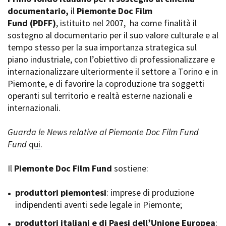
La Grazia - Immagini e
documentario,
Rete regionale
il
Piemonte Doc Film
location della Torino di Paolo
Fund
Bilancio sociale
(PDFF)
, istituito nel 2007,
ha come finalità il
Sorrentino
sostegno al documentario per il suo valore culturale e al
Amministrazione
Open Day
trasparente
tempo stesso per la sua importanza strategica sul
Ciak in TOur!
Bandi e gare
piano industriale, con l’obiettivo di professionalizzare e
Sostenibilità ambientale
internazionalizzare ulteriormente il settore a Torino e in
FESTIVAL, MARKETS,
Piemonte, e di favorire la coproduzione tra soggetti
AWARDS
SERVIZI
operanti sul territorio e realtà esterne nazionali e
International Film Festival
Servizi generali
Rotterdam
internazionali.
Location scouting
Berlinale Internationalen
Filmfestspiele Berlin
Spazi nella sede FCTP
Guarda le News relative al Piemonte Doc Film Fund
Festival de Cannes
Sala Casting
Fund
qui
.
Biografilm Festival - Bio to B
Sala Paolo Tenna
Industry Days
Il
Piemonte Doc Film Fund
sostiene:
Locarno Film Festival
FILM FUNDS
Mostra Internazionale d’Arte
Piemonte Film Tv Fund
produttori piemontesi
: imprese di produzione
Cinematografica Venezia
Piemonte Film Tv
indipendenti aventi sede legale in Piemonte;
Toronto International Film
Development Fund
Festival
produttori italiani e di Paesi dell’Unione Europea
Piemonte Doc Film Fund
:
Festa del Cinema di Roma