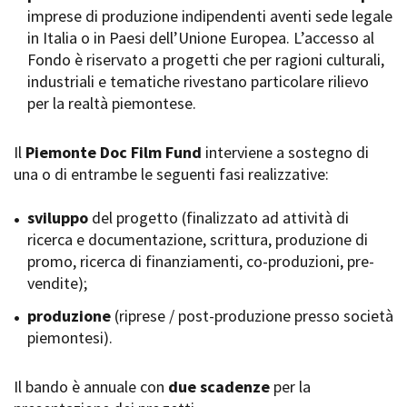
imprese di produzione indipendenti aventi sede legale
Short Film Fund
Torino Film Festival
in Italia o in Paesi dell’Unione Europea. L’accesso al
David di Donatello
Fondo è riservato a progetti che per ragioni culturali,
PRODUCTION GUIDE
Nastri d’Argento
industriali e tematiche rivestano particolare rilievo
Società di produzione
Premio Solinas
per la realtà piemontese.
Strutture di servizio
Professionisti
STRUMENTI
Attrici-Attori
Il
Piemonte Doc Film Fund
interviene a sostegno di
Location - Accedi al tuo
Beginners
profilo
una o di entrambe le seguenti fasi realizzative:
Location - Nuovo utente
LOCATION GUIDE
Newsletter
sviluppo
del progetto (finalizzato ad attività di
Lavora con noi
ricerca e documentazione, scrittura, produzione di
FILM DATABASE
Stage - Tirocini - Scuola e
promo, ricerca di finanziamenti, co-produzioni, pre-
Lavoro
vendite);
Elenco Operatori Economici
BOOK DATABASE
per affidamento lavori in
produzione
(riprese / post-produzione presso società
economia
piemontesi).
NEWS
Il bando è annuale con
CASTING
due scadenze
per la