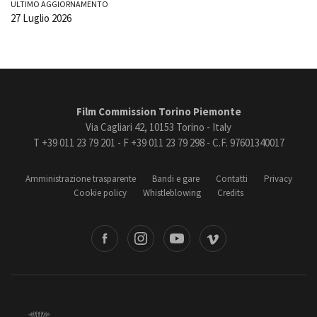
ULTIMO AGGIORNAMENTO
27 Luglio 2026
Film Commission Torino Piemonte
Via Cagliari 42, 10153 Torino - Italy
T +39 011 23 79 201 - F +39 011 23 79 298 - C.F. 97601340017
Amministrazione trasparente
Bandi e gare
Contatti
Privacy
Cookie policy
Whistleblowing
Credits
book
Instagram
Youtube
Vimeo
Torino