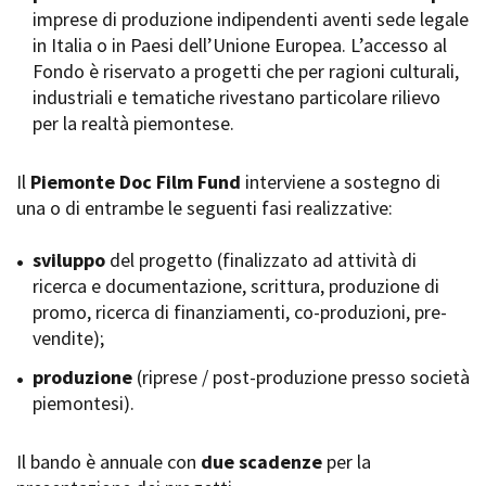
imprese di produzione indipendenti aventi sede legale
Short Film Fund
Torino Film Festival
in Italia o in Paesi dell’Unione Europea. L’accesso al
David di Donatello
Fondo è riservato a progetti che per ragioni culturali,
PRODUCTION GUIDE
Nastri d’Argento
industriali e tematiche rivestano particolare rilievo
Società di produzione
Premio Solinas
per la realtà piemontese.
Strutture di servizio
Professionisti
STRUMENTI
Attrici-Attori
Il
Piemonte Doc Film Fund
interviene a sostegno di
Location - Accedi al tuo
Beginners
profilo
una o di entrambe le seguenti fasi realizzative:
Location - Nuovo utente
LOCATION GUIDE
Newsletter
sviluppo
del progetto (finalizzato ad attività di
Lavora con noi
ricerca e documentazione, scrittura, produzione di
FILM DATABASE
Stage - Tirocini - Scuola e
promo, ricerca di finanziamenti, co-produzioni, pre-
Lavoro
vendite);
Elenco Operatori Economici
BOOK DATABASE
per affidamento lavori in
produzione
(riprese / post-produzione presso società
economia
piemontesi).
NEWS
Il bando è annuale con
CASTING
due scadenze
per la