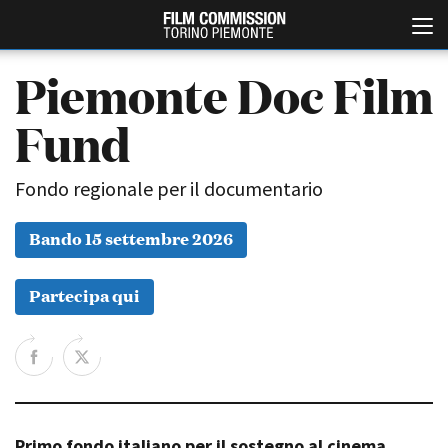
Piemonte Doc Film
Fund
Fondo regionale per il documentario
Bando 15 settembre 2026
Italiano
English
Partecipa qui
ABOUT
EVENTI, SPECIALI
Chi siamo
Anteprime in Piemonte
Storia della Fondazione
TFI Torino Film Industry -
Production Days
Contatti
Avenue Cove - Erasmus +
La sede
Guarda che storia!
Primo fondo italiano per il sostegno al cinema
Partner