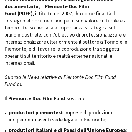
La Grazia - Immagini e
documentario,
Rete regionale
il
Piemonte Doc Film
location della Torino di Paolo
Fund
Bilancio sociale
(PDFF)
, istituito nel 2007,
ha come finalità il
Sorrentino
sostegno al documentario per il suo valore culturale e al
Amministrazione
Open Day
trasparente
tempo stesso per la sua importanza strategica sul
Ciak in TOur!
Bandi e gare
piano industriale, con l’obiettivo di professionalizzare e
Sostenibilità ambientale
internazionalizzare ulteriormente il settore a Torino e in
FESTIVAL, MARKETS,
Piemonte, e di favorire la coproduzione tra soggetti
AWARDS
SERVIZI
operanti sul territorio e realtà esterne nazionali e
International Film Festival
Servizi generali
Rotterdam
internazionali.
Location scouting
Berlinale Internationalen
Filmfestspiele Berlin
Spazi nella sede FCTP
Guarda le News relative al Piemonte Doc Film Fund
Festival de Cannes
Sala Casting
Fund
qui
.
Biografilm Festival - Bio to B
Sala Paolo Tenna
Industry Days
Il
Piemonte Doc Film Fund
sostiene:
Locarno Film Festival
FILM FUNDS
Mostra Internazionale d’Arte
Piemonte Film Tv Fund
produttori piemontesi
: imprese di produzione
Cinematografica Venezia
Piemonte Film Tv
indipendenti aventi sede legale in Piemonte;
Toronto International Film
Development Fund
Festival
produttori italiani e di Paesi dell’Unione Europea
Piemonte Doc Film Fund
:
Festa del Cinema di Roma