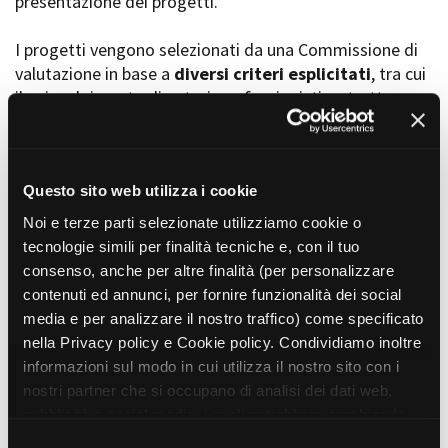
presentazione dei progetti.
I progetti vengono selezionati da una Commissione di
valutazione in base a
diversi criteri esplicitati
, tra cui
Amministrazione trasparente
il coinvolgimento di autori, professionisti e strutture
Bandi e gare
Contatti
torinesi e piemontesi, i co-finanziamenti e l’effettiva
Privacy
realizzabilità, e la visibilità grazie alla presenza di
Cookie policy
soggetti co-finanziatori e progetti di distribuzione e
Whistleblowing
diffusione attraverso molteplici canali (proiezioni in sala,
Questo sito web utilizza i cookie
Credits
canali televisivi, homevideo, piattaforme web...).
Noi e terze parti selezionate utilizziamo cookie o
tecnologie simili per finalità tecniche e, con il tuo
consenso, anche per altre finalità (per personalizzare
Progetti in progress
contenuti ed annunci, per fornire funzionalità dei social
media e per analizzare il nostro traffico) come specificato
nella Privacy policy e Cookie policy. Condividiamo inoltre
Vedi 105 progetti in progress
informazioni sul modo in cui utilizza il nostro sito con i
nostri partner che si occupano di analisi dei dati web,
pubblicità e social media, i quali potrebbero combinarle
Progetti realizzati
con altre informazioni che ha fornito loro o che hanno
S