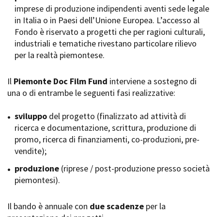
imprese di produzione indipendenti aventi sede legale
Short Film Fund
Torino Film Festival
in Italia o in Paesi dell’Unione Europea. L’accesso al
David di Donatello
Fondo è riservato a progetti che per ragioni culturali,
PRODUCTION GUIDE
Nastri d’Argento
industriali e tematiche rivestano particolare rilievo
Società di produzione
Premio Solinas
per la realtà piemontese.
Strutture di servizio
Professionisti
STRUMENTI
Attrici-Attori
Il
Piemonte Doc Film Fund
interviene a sostegno di
Location - Accedi al tuo
Beginners
profilo
una o di entrambe le seguenti fasi realizzative:
Location - Nuovo utente
LOCATION GUIDE
Newsletter
sviluppo
del progetto (finalizzato ad attività di
Lavora con noi
ricerca e documentazione, scrittura, produzione di
FILM DATABASE
Stage - Tirocini - Scuola e
promo, ricerca di finanziamenti, co-produzioni, pre-
Lavoro
vendite);
Elenco Operatori Economici
BOOK DATABASE
per affidamento lavori in
produzione
(riprese / post-produzione presso società
economia
piemontesi).
NEWS
Il bando è annuale con
CASTING
due scadenze
per la