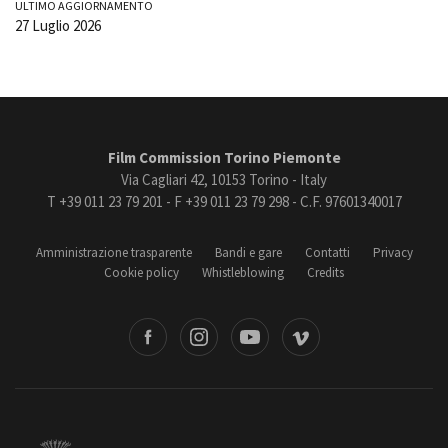
ULTIMO AGGIORNAMENTO
27 Luglio 2026
Film Commission Torino Piemonte
Via Cagliari 42, 10153 Torino - Italy
T +39 011 23 79 201 - F +39 011 23 79 298 - C.F. 97601340017
Amministrazione trasparente
Bandi e gare
Contatti
Privacy
Cookie policy
Whistleblowing
Credits
book
Instagram
Youtube
Vimeo
Torino