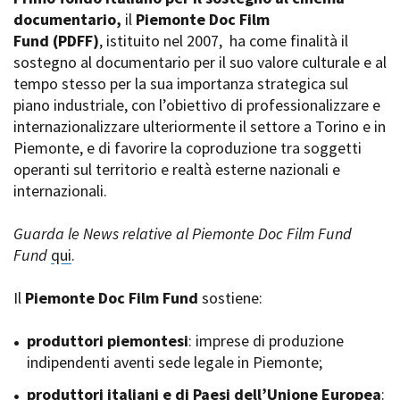
La Grazia - Immagini e
documentario,
Rete regionale
il
Piemonte Doc Film
location della Torino di Paolo
Fund
Bilancio sociale
(PDFF)
, istituito nel 2007,
ha come finalità il
Sorrentino
sostegno al documentario per il suo valore culturale e al
Amministrazione
Open Day
trasparente
tempo stesso per la sua importanza strategica sul
Ciak in TOur!
Bandi e gare
piano industriale, con l’obiettivo di professionalizzare e
Sostenibilità ambientale
internazionalizzare ulteriormente il settore a Torino e in
FESTIVAL, MARKETS,
Piemonte, e di favorire la coproduzione tra soggetti
AWARDS
SERVIZI
operanti sul territorio e realtà esterne nazionali e
International Film Festival
Servizi generali
Rotterdam
internazionali.
Location scouting
Berlinale Internationalen
Filmfestspiele Berlin
Spazi nella sede FCTP
Guarda le News relative al Piemonte Doc Film Fund
Festival de Cannes
Sala Casting
Fund
qui
.
Biografilm Festival - Bio to B
Sala Paolo Tenna
Industry Days
Il
Piemonte Doc Film Fund
sostiene:
Locarno Film Festival
FILM FUNDS
Mostra Internazionale d’Arte
Piemonte Film Tv Fund
produttori piemontesi
: imprese di produzione
Cinematografica Venezia
Piemonte Film Tv
indipendenti aventi sede legale in Piemonte;
Toronto International Film
Development Fund
Festival
produttori italiani e di Paesi dell’Unione Europea
Piemonte Doc Film Fund
:
Festa del Cinema di Roma