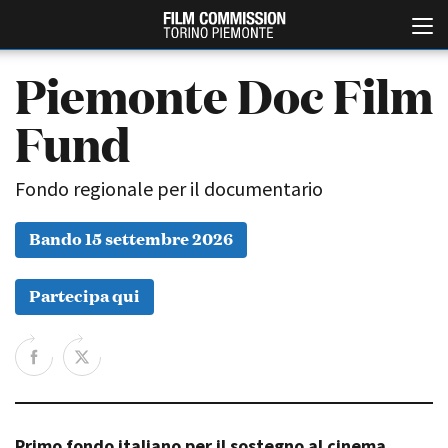
Piemonte Doc Film
Fund
Fondo regionale per il documentario
Bando 15 settembre 2026
Italiano
English
Partecipa qui
ABOUT
EVENTI, SPECIALI
Chi siamo
Anteprime in Piemonte
Storia della Fondazione
TFI Torino Film Industry -
Production Days
Contatti
Avenue Cove - Erasmus +
La sede
Guarda che storia!
Primo fondo italiano per il sostegno al cinema
Partner