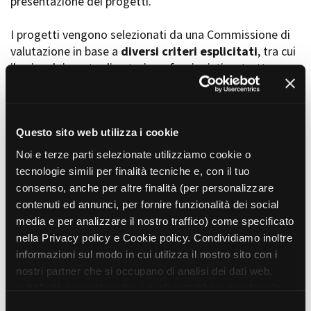
presentazione dei progetti.
I progetti vengono selezionati da una Commissione di
valutazione in base a
diversi criteri esplicitati
, tra cui
Amministrazione trasparente
il coinvolgimento di autori, professionisti e strutture
Bandi e gare
Contatti
torinesi e piemontesi, i co-finanziamenti e l’effettiva
Privacy
realizzabilità, e la visibilità grazie alla presenza di
Cookie policy
soggetti co-finanziatori e progetti di distribuzione e
Whistleblowing
diffusione attraverso molteplici canali (proiezioni in sala,
Questo sito web utilizza i cookie
Credits
canali televisivi, homevideo, piattaforme web...).
Noi e terze parti selezionate utilizziamo cookie o
tecnologie simili per finalità tecniche e, con il tuo
consenso, anche per altre finalità (per personalizzare
Progetti in progress
contenuti ed annunci, per fornire funzionalità dei social
media e per analizzare il nostro traffico) come specificato
nella Privacy policy e Cookie policy. Condividiamo inoltre
Vedi 105 progetti in progress
informazioni sul modo in cui utilizza il nostro sito con i
nostri partner che si occupano di analisi dei dati web,
pubblicità e social media, i quali potrebbero combinarle
Progetti realizzati
con altre informazioni che ha fornito loro o che hanno
S