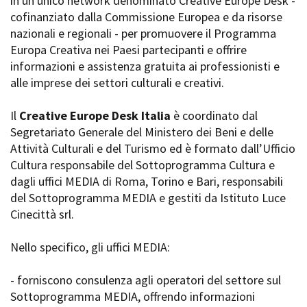
in un unico network denominato Creative Europe Desk -
La Grazia - Immagini e
Rete regionale
cofinanziato dalla Commissione Europea e da risorse
location della Torino di Paolo
Bilancio sociale
nazionali e regionali - per promuovere il Programma
Sorrentino
Amministrazione
Europa Creativa nei Paesi partecipanti e offrire
Open Day
trasparente
informazioni e assistenza gratuita ai professionisti e
Ciak in TOur!
Bandi e gare
alle imprese dei settori culturali e creativi.
Sostenibilità ambientale
FESTIVAL, MARKETS,
AWARDS
Il
Creative Europe Desk Italia
è coordinato dal
SERVIZI
International Film Festival
Segretariato Generale del Ministero dei Beni e delle
Servizi generali
Rotterdam
Attività Culturali e del Turismo ed è formato dall’Ufficio
Location scouting
Berlinale Internationalen
Cultura responsabile del Sottoprogramma Cultura e
Filmfestspiele Berlin
Spazi nella sede FCTP
dagli uffici MEDIA di Roma, Torino e Bari, responsabili
Festival de Cannes
Sala Casting
del Sottoprogramma MEDIA e gestiti da Istituto Luce
Biografilm Festival - Bio to B
Sala Paolo Tenna
Cinecittà srl.
Industry Days
Locarno Film Festival
FILM FUNDS
Nello specifico, gli uffici MEDIA:
Mostra Internazionale d’Arte
Piemonte Film Tv Fund
Cinematografica Venezia
Piemonte Film Tv
Toronto International Film
- forniscono consulenza agli operatori del settore sul
Development Fund
Festival
Sottoprogramma MEDIA, offrendo informazioni
Piemonte Doc Film Fund
Festa del Cinema di Roma