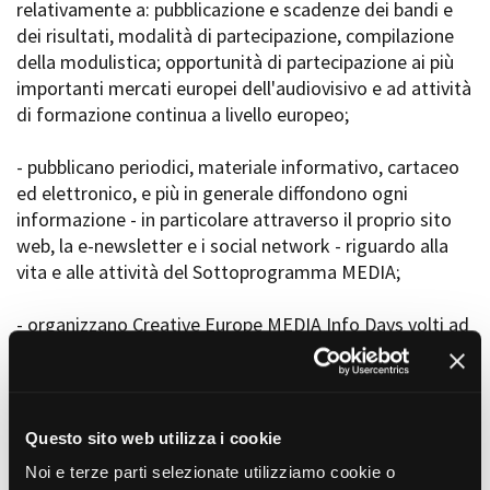
relativamente a: pubblicazione e scadenze dei bandi e
Short Film Fund
Torino Film Festival
dei risultati, modalità di partecipazione, compilazione
David di Donatello
della modulistica; opportunità di partecipazione ai più
PRODUCTION GUIDE
Nastri d’Argento
importanti mercati europei dell'audiovisivo e ad attività
Società di produzione
Premio Solinas
di formazione continua a livello europeo;
Strutture di servizio
Professionisti
STRUMENTI
- pubblicano periodici, materiale informativo, cartaceo
Attrici-Attori
Location - Accedi al tuo
ed elettronico, e più in generale diffondono ogni
Beginners
profilo
informazione - in particolare attraverso il proprio sito
Location - Nuovo utente
web, la e-newsletter e i social network - riguardo alla
LOCATION GUIDE
Newsletter
vita e alle attività del Sottoprogramma MEDIA;
Lavora con noi
FILM DATABASE
Stage - Tirocini - Scuola e
- organizzano Creative Europe MEDIA Info Days volti ad
Lavoro
assicurare la promozione di MEDIA e a facilitare
Elenco Operatori Economici
BOOK DATABASE
per affidamento lavori in
l’accesso ai sostegni comunitari; promuovono anche
economia
incontri e seminari destinati sia a professionisti con
NEWS
esperienza sia agli inizi della loro carriera e favoriscono
Questo sito web utilizza i cookie
occasioni di networking tra i professionisti europei.
CASTING
Noi e terze parti selezionate utilizziamo cookie o