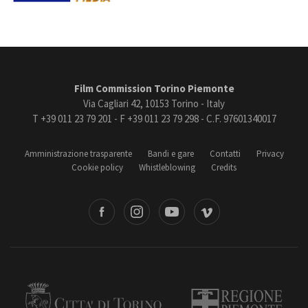
Film Commission Torino Piemonte
Via Cagliari 42, 10153 Torino - Italy
T +39 011 23 79 201 - F +39 011 23 79 298 - C.F. 97601340017
Amministrazione trasparente
Bandi e gare
Contatti
Privacy
Cookie policy
Whistleblowing
Credits
book
Instagram
Youtube
Vimeo
Torino
Regione Piemonte