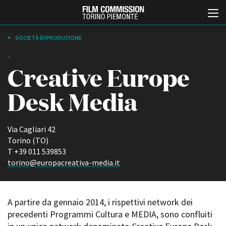
SOCIETÀ DI PRODUZIONE
-
Creative Europe
Desk Media
Via Cagliari 42
Italiano
English
Torino (TO)
T +39 011 539853
torino@europacreativa-media.it
ABOUT
EVENTI, SPECIALI
Chi siamo
Anteprime in Piemonte
Storia della Fondazione
TFI Torino Film Industry -
Production Days
Contatti
A partire da gennaio 2014, i rispettivi network dei
Avenue Cove - Erasmus +
La sede
precedenti Programmi Cultura e MEDIA, sono confluiti
Guarda che storia!
Partner