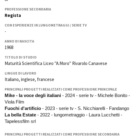
La Grazia - Immagini e
Rete regionale
location della Torino di Paolo
PROFESSIONE SECONDARIA
Bilancio sociale
Sorrentino
Regista
Amministrazione
Open Day
CON ESPERIENZE IN LUNGOMETRAGGI / SERIE TV
trasparente
Ciak in TOur!
-
Bandi e gare
Sostenibilità ambientale
ANNO DI NASCITA
FESTIVAL, MARKETS,
1968
AWARDS
SERVIZI
International Film Festival
TITOLO DI STUDIO
Servizi generali
Rotterdam
Maturità Scientifica Liceo "A.Moro" Rivarolo Canavese
Location scouting
Berlinale Internationalen
LINGUE DI LAVORO
Filmfestspiele Berlin
Spazi nella sede FCTP
Italiano, inglese, francese
Festival de Cannes
Sala Casting
PRINCIPALI PROGETTI REALIZZATI COME PROFESSIONE PRINCIPALE
Biografilm Festival - Bio to B
Sala Paolo Tenna
Mike - la voce degli italiani
- 2024 - serie tv - Michele Bonito -
Industry Days
Viola Film
Locarno Film Festival
FILM FUNDS
Fuochi d'artificio
- 2023 - serie tv - S. Nicchiarelli - Fandango
Mostra Internazionale d’Arte
Piemonte Film Tv Fund
La bella Estate
- 2022 - lungometraggio - Laura Lucchetti -
Cinematografica Venezia
Tapelessfilm srl
Piemonte Film Tv
Toronto International Film
Development Fund
Festival
PRINCIPALI PROGETTI REALIZZATI COME PROFESSIONE SECONDARIA
Piemonte Doc Film Fund
Festa del Cinema di Roma