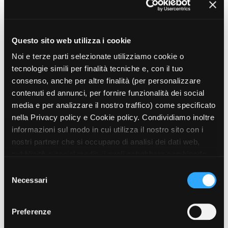
Bene ma non benissimo
Francesco Mandelli, Italia, 2018
Questo sito web utilizza i cookie
Viva Production (Milano)
Noi e terze parti selezionate utilizziamo cookie o
tecnologie simili per finalità tecniche e, con il tuo
SERIE TV
Non uccidere
consenso, anche per altre finalità (per personalizzare
Giuseppe Gagliardi | Lorenzo Sportiello
contenuti ed annunci, per fornire funzionalità dei social
(linea esterna - II unità) | Emanuela Rossi (III
media e per analizzare il nostro traffico) come specificato
unità), Italia, 2015, 12 x 100'
nella Privacy policy e Cookie policy. Condividiamo inoltre
FremantleMedia Italia (Milano) e Rai
Produzione Tv - Centro Produzione Rai di
informazioni sul modo in cui utilizza il nostro sito con i
Torino
nostri partner che si occupano di analisi dei dati web,
pubblicità e social media, i quali potrebbero combinarle
PROGRAMMI TV
con altre informazioni che ha fornito loro o che hanno
S
Masterpiece
raccolto dal suo utilizzo dei loro servizi. Puoi liberamente
Necessari
e
-, Italia, 2013
prestare, rifiutare o revocare il tuo consenso, in qualsiasi
FremantleMedia
l
momento. Puoi acconsentire all’utilizzo di tali tecnologie
e
Preferenze
utilizzando il pulsante “Accetta tutto”. Chiudendo questa
z
LUNGOMETRAGGI
informativa, continui senza accettare.