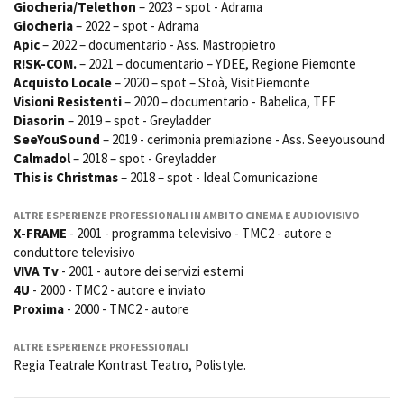
Giocheria/Telethon
– 2023 – spot - Adrama
Short Film Fund
Torino Film Festival
Giocheria
– 2022 – spot - Adrama
David di Donatello
Apic
– 2022 – documentario - Ass. Mastropietro
PRODUCTION GUIDE
Nastri d’Argento
R!SK-COM.
– 2021 – documentario – YDEE, Regione Piemonte
Società di produzione
Acquisto Locale
– 2020 – spot – Stoà, VisitPiemonte
Premio Solinas
Strutture di servizio
Visioni Resistenti
– 2020 – documentario - Babelica, TFF
Diasorin
– 2019 – spot - Greyladder
Professionisti
STRUMENTI
SeeYouSound
– 2019 - cerimonia premiazione - Ass. Seeyousound
Attrici-Attori
Location - Accedi al tuo
Calmadol
– 2018 – spot - Greyladder
Beginners
profilo
This is Christmas
– 2018 – spot - Ideal Comunicazione
Location - Nuovo utente
LOCATION GUIDE
Newsletter
ALTRE ESPERIENZE PROFESSIONALI IN AMBITO CINEMA E AUDIOVISIVO
Lavora con noi
X-FRAME
- 2001 - programma televisivo - TMC2 - autore e
FILM DATABASE
Stage - Tirocini - Scuola e
conduttore televisivo
Lavoro
VIVA Tv
- 2001 - autore dei servizi esterni
Elenco Operatori Economici
4U
- 2000 - TMC2 - autore e inviato
BOOK DATABASE
per affidamento lavori in
Proxima
- 2000 - TMC2 - autore
economia
NEWS
ALTRE ESPERIENZE PROFESSIONALI
Regia Teatrale Kontrast Teatro, Polistyle.
CASTING