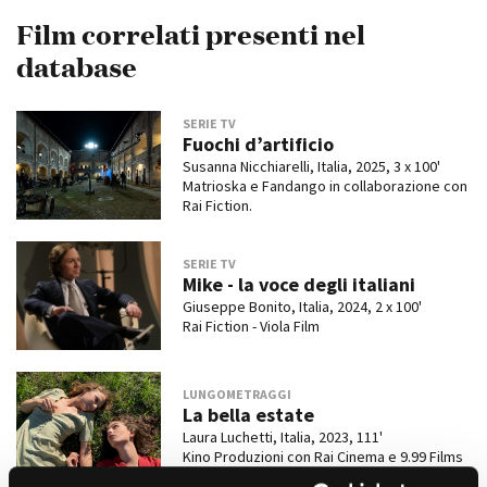
Film correlati presenti nel
database
Amministrazione trasparente
Bandi e gare
SERIE TV
Contatti
Fuochi d’artificio
Privacy
Susanna Nicchiarelli, Italia, 2025, 3 x 100'
Cookie policy
Matrioska e Fandango in collaborazione con
Whistleblowing
Rai Fiction.
Credits
SERIE TV
Mike - la voce degli italiani
Giuseppe Bonito, Italia, 2024, 2 x 100'
Rai Fiction - Viola Film
LUNGOMETRAGGI
La bella estate
Laura Luchetti, Italia, 2023, 111'
Kino Produzioni con Rai Cinema e 9.99 Films