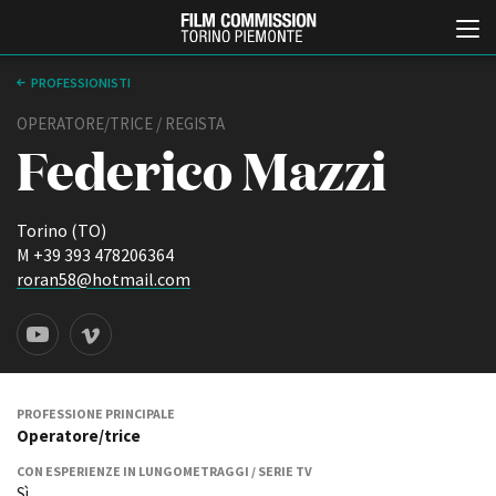
PROFESSIONISTI
OPERATORE/TRICE / REGISTA
Federico Mazzi
Torino (TO)
M +39 393 478206364
roran58@hotmail.com
Italiano
English
ABOUT
EVENTI, SPECIALI
Chi siamo
Anteprime in Piemonte
Storia della Fondazione
TFI Torino Film Industry -
PROFESSIONE PRINCIPALE
Production Days
Operatore/trice
Contatti
Avenue Cove - Erasmus +
La sede
CON ESPERIENZE IN LUNGOMETRAGGI / SERIE TV
Guarda che storia!
Partner
Sì