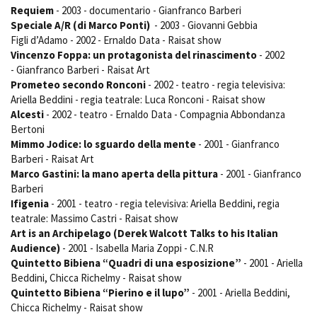
Requiem
- 2003 - documentario - Gianfranco Barberi
Speciale A/R (di Marco Ponti)
- 2003 - Giovanni Gebbia
Figli d’Adamo - 2002 - Ernaldo Data - Raisat show
Vincenzo Foppa: un protagonista del rinascimento
- 2002
- Gianfranco Barberi - Raisat Art
Prometeo secondo Ronconi
- 2002 - teatro - regia televisiva:
Ariella Beddini - regia teatrale: Luca Ronconi - Raisat show
Alcesti
- 2002 - teatro - Ernaldo Data - Compagnia Abbondanza
Bertoni
Mimmo Jodice: lo sguardo della mente
- 2001 - Gianfranco
Barberi - Raisat Art
Marco Gastini: la mano aperta della pittura
- 2001 - Gianfranco
Barberi
Ifigenia
- 2001 - teatro - regia televisiva: Ariella Beddini, regia
teatrale: Massimo Castri - Raisat show
Art is an Archipelago (Derek Walcott Talks to his Italian
Audience)
- 2001 - Isabella Maria Zoppi - C.N.R
Quintetto Bibiena “Quadri di una esposizione”
- 2001 - Ariella
Beddini, Chicca Richelmy - Raisat show
Quintetto Bibiena “Pierino e il lupo”
- 2001 - Ariella Beddini,
Chicca Richelmy - Raisat show