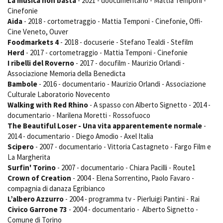
La musica non basta
- 2021 - doocumentario - Mattia Temponi -
Cinefonie
Aida
- 2018 - cortometraggio - Mattia Temponi - Cinefonie, Offi-
Cine Veneto, Ouver
Amministrazione trasparente
Foodmarkets 4
- 2018 - docuserie - Stefano Tealdi - Stefilm
Bandi e gare
Herd
- 2017 - cortometraggio - Mattia Temponi - Cinefonie
Contatti
I ribelli del Roverno
- 2017 - docufilm - Maurizio Orlandi -
Privacy
Associazione Memoria della Benedicta
Cookie policy
Bambole
- 2016 - documentario - Maurizio Orlandi - Associazione
Whistleblowing
Culturale Laboratorio Novecento
Credits
Walking with Red Rhino
- A spasso con Alberto Signetto - 2014 -
documentario - Marilena Moretti - Rossofuoco
The Beautiful Loser - Una vita apparentemente normale
-
2014 - documentario - Diego Amodio - Axel Italia
Scipero
- 2007 - documentario - Vittoria Castagneto - Fargo Film e
La Margherita
Surfin' Torino
- 2007 - documentario - Chiara Pacilli - Route1
Crown of Creation
- 2004 - Elena Sorrentino, Paolo Favaro -
compagnia di danaza Egribianco
L’albero Azzurro
- 2004 - programma tv - Pierluigi Pantini - Rai
Civico Garrone 73
- 2004 - documentario - Alberto Signetto -
Comune di Torino