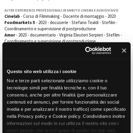
ALTRE ESPERIENZE PROFESSIONALI IN AMBITO CINEMA E AUDIOVISIVO
Cinelab
- Corso di Filmmaking - Docente di montaggio - 2023
Foodmarkets 5
- 2023 - docuserie - Stefano Tealdi - Stefilm -
Coordinamento e supervisione di postproduzione
Amor
- 2023 - documentario - Virginia Eleuteri Serpieri - Stefilm -
Coordinamento e supervisione di postproduzione
My home in Libya
- 2018 - Martina Melilli - Stefilm - Coordinamento
e supervisione di postproduzione
Foodmarkets 4
- 2018 - docuserie - Stefano Tealdi - Stefilm -
Coordinamento e supervisione di postproduzione
Questo sito web utilizza i cookie
The strange sound of happiness
- 2017 - Diego Pascal Panarello
- Stefilm - Coordinamento e supervisione di postproduzione
Noi e terze parti selezionate utilizziamo cookie o
Centro sperimentale di Cinematografia
- Scuola Nazionale di
tecnologie simili per finalità tecniche e, con il tuo
Cinema Sede Piemonte - Corsi di Animazione - Docente di
consenso, anche per altre finalità (per personalizzare
Montaggio - Dal 2009 al 2018
contenuti ed annunci, per fornire funzionalità dei social
Università di Torino -
insegnamento per Corso di Laurea
media e per analizzare il nostro traffico) come specificato
specialistica in Antropologia culturale ed etnologia e in
comunicazione multimediale e di massa. - Conduttore laboratorio
nella Privacy policy e Cookie policy. Condividiamo inoltre
video etnografico anno accademico dal 2005 al 2009 e dal 2011 al
informazioni sul modo in cui utilizza il nostro sito con i
2012
nostri partner che si occupano di analisi dei dati web,