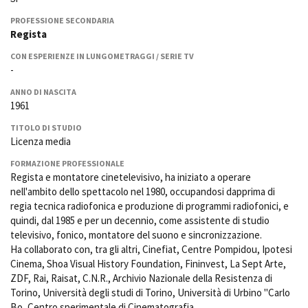
La Grazia - Immagini e
Rete regionale
location della Torino di Paolo
PROFESSIONE SECONDARIA
Bilancio sociale
Sorrentino
Regista
Amministrazione
Open Day
CON ESPERIENZE IN LUNGOMETRAGGI / SERIE TV
trasparente
Ciak in TOur!
-
Bandi e gare
Sostenibilità ambientale
ANNO DI NASCITA
FESTIVAL, MARKETS,
1961
AWARDS
SERVIZI
International Film Festival
TITOLO DI STUDIO
Servizi generali
Rotterdam
Licenza media
Location scouting
Berlinale Internationalen
FORMAZIONE PROFESSIONALE
Filmfestspiele Berlin
Spazi nella sede FCTP
Regista e montatore cinetelevisivo, ha iniziato a operare
Festival de Cannes
Sala Casting
nell'ambito dello spettacolo nel 1980, occupandosi dapprima di
Biografilm Festival - Bio to B
regia tecnica radiofonica e produzione di programmi radiofonici, e
Sala Paolo Tenna
Industry Days
quindi, dal 1985 e per un decennio, come assistente di studio
Locarno Film Festival
televisivo, fonico, montatore del suono e sincronizzazione.
FILM FUNDS
Mostra Internazionale d’Arte
Ha collaborato con, tra gli altri, Cinefiat, Centre Pompidou, Ipotesi
Piemonte Film Tv Fund
Cinematografica Venezia
Cinema, Shoa Visual History Foundation, Fininvest, La Sept Arte,
Piemonte Film Tv
Toronto International Film
ZDF, Rai, Raisat, C.N.R., Archivio Nazionale della Resistenza di
Development Fund
Festival
Torino, Università degli studi di Torino, Università di Urbino "Carlo
Piemonte Doc Film Fund
Festa del Cinema di Roma
Bo, Centro sperimentale di Cinematografia.