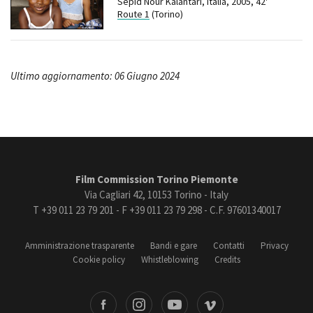
Sepid Nour Kalantari, Italia, 2005, 42'
Route 1
(Torino)
Ultimo aggiornamento: 06 Giugno 2024
Film Commission Torino Piemonte
Via Cagliari 42, 10153 Torino - Italy
T +39 011 23 79 201 - F +39 011 23 79 298 - C.F. 97601340017
Amministrazione trasparente
Bandi e gare
Contatti
Privacy
Cookie policy
Whistleblowing
Credits
book
Instagram
Youtube
Vimeo