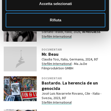
n
Accetta selezionati
Matteo Castellino, Italia, 2026,
IN PROGRESS
s
Stefilm International
o
Rifiuta
DOCUMENTARI
I gatti della piramide
Stefano Tealdi, Italia, 2026,
IN PROGRESS
Stefilm International
DOCUMENTARI
Mr. Beau
Claudia Tosi, Italia, Germania, 2024, 80'
Stefilm International
- Ma.Ja.De
Filmproduktion GMBH
DOCUMENTARI
Bastardo. La herencia de un
genocida
José Luis Navarrete Rovano, Cile - Italia -
Svezia, 2023, 80'
Stefilm International