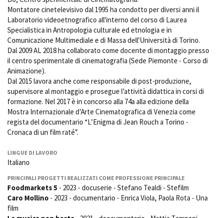
Short Film Fund
Montatore cinetelevisivo dal 1995 ha condotto per diversi anni il
Torino Film Festival
Laboratorio videoetnografico all'interno del corso di Laurea
David di Donatello
Specialistica in Antropologia culturale ed etnologia e in
PRODUCTION GUIDE
Nastri d’Argento
Comunicazione Multimediale e di Massa dell'Università di Torino.
Società di produzione
Premio Solinas
Dal 2009 AL 2018 ha collaborato come docente di montaggio presso
Strutture di servizio
il centro sperimentale di cinematografia (Sede Piemonte - Corso di
Professionisti
STRUMENTI
Animazione).
Attrici-Attori
Location - Accedi al tuo
Dal 2015 lavora anche come responsabile di post-produzione,
Beginners
profilo
supervisore al montaggio e prosegue l’attività didattica in corsi di
Location - Nuovo utente
formazione. Nel 2017 è in concorso alla 74a alla edizione della
Mostra Internazionale d’Arte Cinematografica di Venezia come
LOCATION GUIDE
Newsletter
regista del documentario “L’Enigma di Jean Rouch a Torino -
Lavora con noi
Cronaca di un film raté”.
FILM DATABASE
Stage - Tirocini - Scuola e
Lavoro
LINGUE DI LAVORO
Elenco Operatori Economici
BOOK DATABASE
Italiano
per affidamento lavori in
economia
PRINCIPALI PROGETTI REALIZZATI COME PROFESSIONE PRINCIPALE
NEWS
Foodmarkets 5
- 2023 - docuserie - Stefano Tealdi - Stefilm
Caro Mollino
- 2023 - documentario - Enrica Viola, Paola Rota - Una
CASTING
film