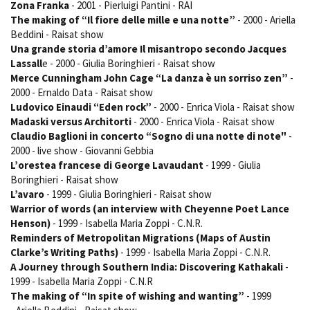
Zona Franka
- 2001 - Pierluigi Pantini - RAI
The making of “Il fiore delle mille e una notte”
- 2000 - Ariella
Beddini - Raisat show
Una grande storia d’amore Il misantropo secondo Jacques
Lassall
e - 2000 - Giulia Boringhieri - Raisat show
Merce Cunningham John Cage “La danza è un sorriso zen”
-
2000 - Ernaldo Data - Raisat show
Ludovico Einaudi “Eden rock”
- 2000 - Enrica Viola - Raisat show
Madaski versus Architorti
- 2000 - Enrica Viola - Raisat show
Claudio Baglioni in concerto “Sogno di una notte di note"
-
2000 - live show - Giovanni Gebbia
L’orestea francese di George Lavaudant
- 1999 - Giulia
Boringhieri - Raisat show
L’avaro
- 1999 - Giulia Boringhieri - Raisat show
Warrior of words (an interview with Cheyenne Poet Lance
Henson)
- 1999 - Isabella Maria Zoppi - C.N.R.
Reminders of Metropolitan Migrations (Maps of Austin
Clarke’s Writing Paths)
- 1999 - Isabella Maria Zoppi - C.N.R.
A Journey through Southern India: Discovering Kathakali
-
1999 - Isabella Maria Zoppi - C.N.R
The making of “In spite of wishing and wanting”
- 1999