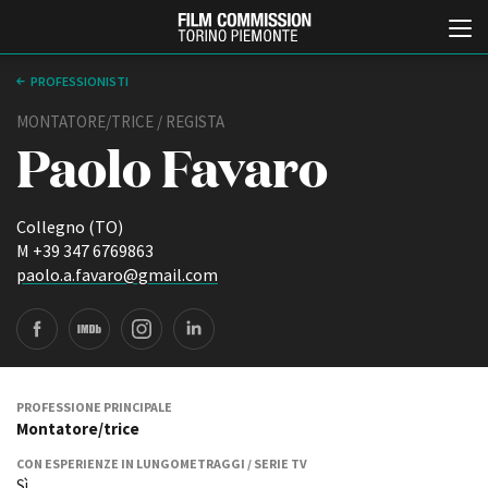
PROFESSIONISTI
MONTATORE/TRICE / REGISTA
Paolo Favaro
Collegno (TO)
M +39 347 6769863
paolo.a.favaro@gmail.com
Italiano
English
ABOUT
EVENTI, SPECIALI
Chi siamo
Anteprime in Piemonte
Storia della Fondazione
TFI Torino Film Industry -
PROFESSIONE PRINCIPALE
Production Days
Montatore/trice
Contatti
Avenue Cove - Erasmus +
La sede
CON ESPERIENZE IN LUNGOMETRAGGI / SERIE TV
Guarda che storia!
Partner
Sì