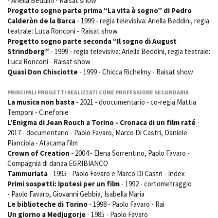
- Ariella Beddini - Raisat show
Progetto sogno parte prima “La vita è sogno” di Pedro
Calderòn de la Barca
- 1999 - regia televisiva: Ariella Beddini, regia
teatrale: Luca Ronconi - Raisat show
Progetto sogno parte seconda “Il sogno di August
Strindberg”
- 1999 - regia televisiva: Ariella Beddini, regia teatrale:
Luca Ronconi - Raisat show
Quasi Don Chisciotte
- 1999 - Chicca Richelmy - Raisat show
PRINCIPALI PROGETTI REALIZZATI COME PROFESSIONE SECONDARIA
La musica non basta
- 2021 - doocumentario - co-regia Mattia
Temponi - Cinefonie
L’Enigma di Jean Rouch a Torino - Cronaca di un film raté
-
2017 - documentario - Paolo Favaro, Marco Di Castri, Daniele
Pianciola - Atacama film
Crown of Creation
- 2004 - Elena Sorrentino, Paolo Favaro -
Compagnia di danza EGRIBIANCO
Tammuriata
- 1995 - Paolo Favaro e Marco Di Castri - Index
Primi sospetti: Ipotesi per un film
- 1992 - cortometraggio
- Paolo Favaro, Giovanni Gebbia, Isabella Maria
Le biblioteche di Torino
- 1998 - Paolo Favaro - Rai
Un giorno a Medjugorje
- 1985 - Paolo Favaro