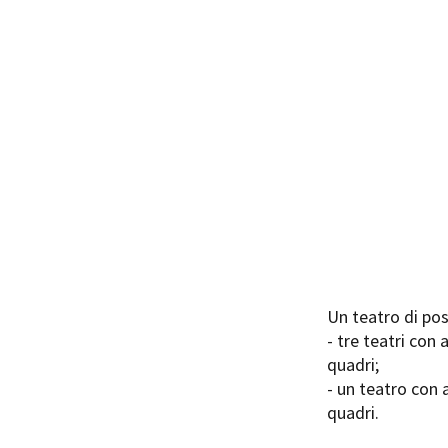
Rete regionale
Bilancio sociale
Amministrazione trasparent
Bandi e gare
Sostenibilità ambientale
SERVIZI
Servizi generali
Location scouting
Spazi nella sede FCTP
Sala Casting
Sala Paolo Tenna
Un teatro di pos
FILM FUNDS
- tre teatri con 
Piemonte Film Tv Fund
quadri;
Piemonte Film Tv Developm
- un teatro con 
Piemonte Doc Film Fund
quadri.
Short Film Fund