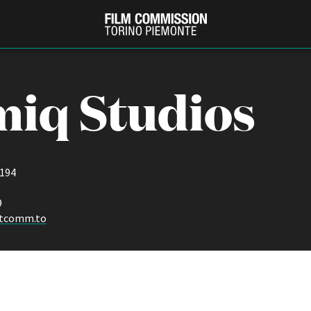
iq Studios
 194
9
ttcomm.to
PRODUCTION GUIDE
FESTIV
Società di produzione
Internat
Strutture di servizio
Berlinale
Filmfests
Professionisti
Festival
Attrici-Attori
Biografil
Beginners