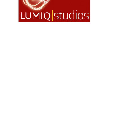
ilm Festival
nternazionale d’Arte
grafica Venezia
nternational Film Festival
l Cinema di Roma
lm Festival
 Donatello
’Argento
olinas
NTI
- Accedi al tuo profilo
 - Nuovo utente
ter
on noi
irocini - Scuola e Lavoro
peratori Economici per
nto lavori in economia