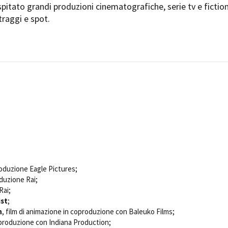
pitato grandi produzioni cinematografiche, serie tv e fiction
Open Day
raggi e spot.
Ciak in TOur!
andi e gare
Contatti
Privacy
Cookie policy
Whistleblowing
Credi
roduzione Eagle Pictures;
oduzione Rai;
Rai;
ist
;
n
, film di animazione in coproduzione con Baleuko Films;
produzione con Indiana Production;