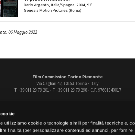
Dario Argento, Italia/Spagna, 2004, 93'
Genesis Motion Pictures (Roma)
nto: 06 Maggio 2022
Film Commission Torino Piemonte
Via Cagliari 42, 10153 Torino - Italy
T +39 011 23 79 201 - F +39 011 23 79 298 - C.F. 97601340017
trasparente
Bandi e gare
Contatti
Privacy
Cookie policy
Whistle
 cookie
book
Instagram
Youtube
Vimeo
e utilizziamo cookie o tecnologie simili per finalità tecniche e, con
re finalità (per personalizzare contenuti ed annunci, per fornire