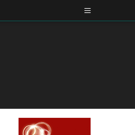
Italiano
English
AL, MARKETS, AWARDS
ional Film Festival Rotterdam
 Internationalen
piele Berlin
 de Cannes
m Festival - Bio to B Industry