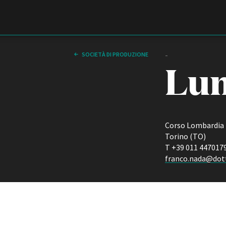
Film Commission
Torino Piemonte
-
SOCIETÀ DI PRODUZIONE
Lum
Corso Lombardia
Torino (TO)
T +39 011 447017
franco.nada@do
ABOUT
Chi siamo
Storia della Fondazione
Contatti
La sede
Partner