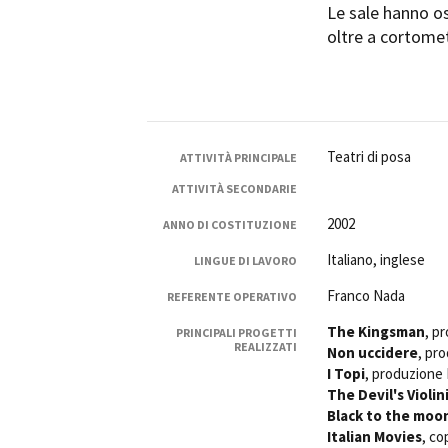
Le sale hanno os
oltre a cortomet
Amministrazione trasparente
B
Teatri di posa
ATTIVITÀ PRINCIPALE
ATTIVITÀ SECONDARIE
2002
ANNO DI COSTITUZIONE
Italiano, inglese
LINGUE DI LAVORO
Franco Nada
REFERENTE OPERATIVO
The Kingsman
, p
PRINCIPALI PROGETTI
REALIZZATI
Non uccidere
, pr
I Topi
, produzione 
The Devil's Violin
Black to the moo
Italian Movies
, co