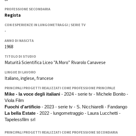
La Grazia - Immagini e
Rete regionale
location della Torino di Paolo
PROFESSIONE SECONDARIA
Bilancio sociale
Sorrentino
Regista
Amministrazione
Open Day
CON ESPERIENZE IN LUNGOMETRAGGI / SERIE TV
trasparente
Ciak in TOur!
-
Bandi e gare
Sostenibilità ambientale
ANNO DI NASCITA
FESTIVAL, MARKETS,
1968
AWARDS
SERVIZI
International Film Festival
TITOLO DI STUDIO
Servizi generali
Rotterdam
Maturità Scientifica Liceo "A.Moro" Rivarolo Canavese
Location scouting
Berlinale Internationalen
LINGUE DI LAVORO
Filmfestspiele Berlin
Spazi nella sede FCTP
Italiano, inglese, francese
Festival de Cannes
Sala Casting
PRINCIPALI PROGETTI REALIZZATI COME PROFESSIONE PRINCIPALE
Biografilm Festival - Bio to B
Sala Paolo Tenna
Mike - la voce degli italiani
- 2024 - serie tv - Michele Bonito -
Industry Days
Viola Film
Locarno Film Festival
FILM FUNDS
Fuochi d'artificio
- 2023 - serie tv - S. Nicchiarelli - Fandango
Mostra Internazionale d’Arte
Piemonte Film Tv Fund
La bella Estate
- 2022 - lungometraggio - Laura Lucchetti -
Cinematografica Venezia
Tapelessfilm srl
Piemonte Film Tv
Toronto International Film
Development Fund
Festival
PRINCIPALI PROGETTI REALIZZATI COME PROFESSIONE SECONDARIA
Piemonte Doc Film Fund
Festa del Cinema di Roma