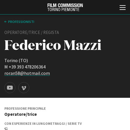
PROFESSIONISTI
OPERATORE/TRICE / REGISTA
Federico Mazzi
Torino (TO)
M +39 393 478206364
roran58@hotmail.com
Italiano
English
ABOUT
EVENTI, SPECIALI
Chi siamo
Anteprime in Piemonte
Storia della Fondazione
TFI Torino Film Industry -
PROFESSIONE PRINCIPALE
Production Days
Operatore/trice
Contatti
Avenue Cove - Erasmus +
La sede
CON ESPERIENZE IN LUNGOMETRAGGI / SERIE TV
Guarda che storia!
Partner
Sì