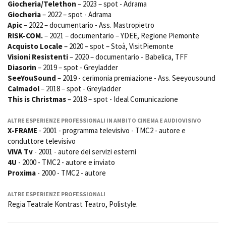
Giocheria/Telethon
– 2023 – spot - Adrama
Short Film Fund
Torino Film Festival
Giocheria
– 2022 – spot - Adrama
David di Donatello
Apic
– 2022 – documentario - Ass. Mastropietro
PRODUCTION GUIDE
Nastri d’Argento
R!SK-COM.
– 2021 – documentario – YDEE, Regione Piemonte
Società di produzione
Acquisto Locale
– 2020 – spot – Stoà, VisitPiemonte
Premio Solinas
Strutture di servizio
Visioni Resistenti
– 2020 – documentario - Babelica, TFF
Diasorin
– 2019 – spot - Greyladder
Professionisti
STRUMENTI
SeeYouSound
– 2019 - cerimonia premiazione - Ass. Seeyousound
Attrici-Attori
Location - Accedi al tuo
Calmadol
– 2018 – spot - Greyladder
Beginners
profilo
This is Christmas
– 2018 – spot - Ideal Comunicazione
Location - Nuovo utente
LOCATION GUIDE
Newsletter
ALTRE ESPERIENZE PROFESSIONALI IN AMBITO CINEMA E AUDIOVISIVO
Lavora con noi
X-FRAME
- 2001 - programma televisivo - TMC2 - autore e
FILM DATABASE
Stage - Tirocini - Scuola e
conduttore televisivo
Lavoro
VIVA Tv
- 2001 - autore dei servizi esterni
Elenco Operatori Economici
4U
- 2000 - TMC2 - autore e inviato
BOOK DATABASE
per affidamento lavori in
Proxima
- 2000 - TMC2 - autore
economia
NEWS
ALTRE ESPERIENZE PROFESSIONALI
Regia Teatrale Kontrast Teatro, Polistyle.
CASTING