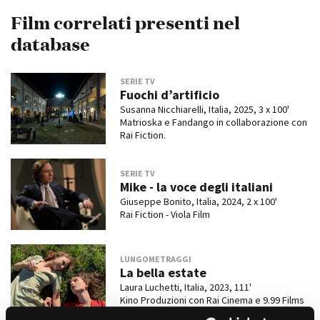
Film correlati presenti nel
database
Amministrazione trasparente
Bandi e gare
SERIE TV
Contatti
Fuochi d’artificio
Privacy
Susanna Nicchiarelli, Italia, 2025, 3 x 100'
Cookie policy
Matrioska e Fandango in collaborazione con
Whistleblowing
Rai Fiction.
Credits
SERIE TV
Mike - la voce degli italiani
Giuseppe Bonito, Italia, 2024, 2 x 100'
Rai Fiction - Viola Film
LUNGOMETRAGGI
La bella estate
Laura Luchetti, Italia, 2023, 111'
Kino Produzioni con Rai Cinema e 9.99 Films