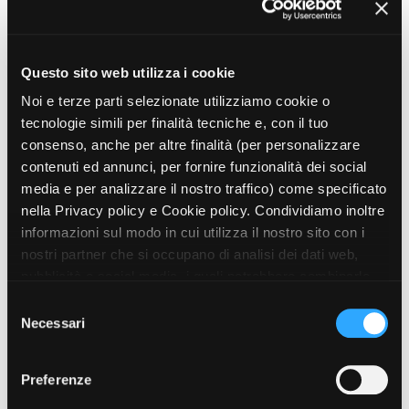
Bene ma non benissimo
Francesco Mandelli, Italia, 2018
Questo sito web utilizza i cookie
Viva Production (Milano)
Noi e terze parti selezionate utilizziamo cookie o
tecnologie simili per finalità tecniche e, con il tuo
SERIE TV
Non uccidere
consenso, anche per altre finalità (per personalizzare
Giuseppe Gagliardi | Lorenzo Sportiello
contenuti ed annunci, per fornire funzionalità dei social
(linea esterna - II unità) | Emanuela Rossi (III
media e per analizzare il nostro traffico) come specificato
unità), Italia, 2015, 12 x 100'
nella Privacy policy e Cookie policy. Condividiamo inoltre
FremantleMedia Italia (Milano) e Rai
Produzione Tv - Centro Produzione Rai di
informazioni sul modo in cui utilizza il nostro sito con i
Torino
nostri partner che si occupano di analisi dei dati web,
pubblicità e social media, i quali potrebbero combinarle
PROGRAMMI TV
con altre informazioni che ha fornito loro o che hanno
S
Masterpiece
raccolto dal suo utilizzo dei loro servizi. Puoi liberamente
Necessari
e
-, Italia, 2013
prestare, rifiutare o revocare il tuo consenso, in qualsiasi
FremantleMedia
l
momento. Puoi acconsentire all’utilizzo di tali tecnologie
e
Preferenze
utilizzando il pulsante “Accetta tutto”. Chiudendo questa
z
LUNGOMETRAGGI
informativa, continui senza accettare.