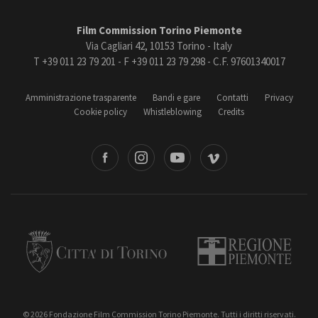
Film Commission Torino Piemonte
Via Cagliari 42, 10153 Torino - Italy
T +39 011 23 79 201 - F +39 011 23 79 298 - C.F. 97601340017
Amministrazione trasparente
Bandi e gare
Contatti
Privacy
Cookie policy
Whistleblowing
Credits
book
Instagram
Youtube
Vimeo
Torino
Regione Piemonte
© 2026 Fondazione Film Commission Torino Piemonte. Tutti i diritti riservati.