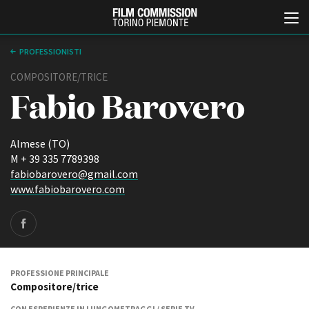
PROFESSIONISTI
COMPOSITORE/TRICE
Fabio Barovero
Almese (TO)
M + 39 335 7789398
fabiobarovero@gmail.com
Italiano
English
www.fabiobarovero.com
ABOUT
EVENTI, SPECIALI
Chi siamo
Anteprime in Piemonte
Storia della Fondazione
TFI Torino Film Industry -
Production Days
Contatti
PROFESSIONE PRINCIPALE
Avenue Cove - Erasmus +
Compositore/trice
La sede
Guarda che storia!
Partner
CON ESPERIENZE IN LUNGOMETRAGGI / SERIE TV