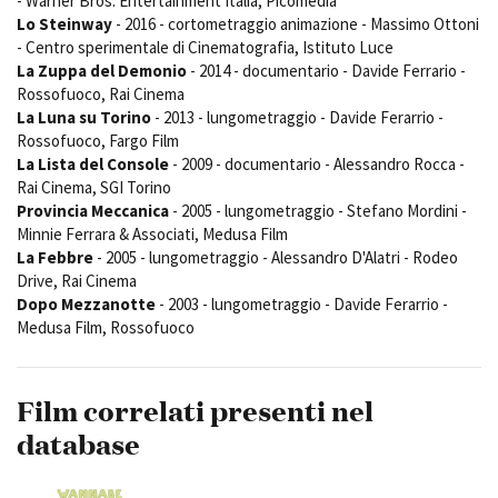
- Warner Bros. Entertainment Italia, Picomedia
Short Film Fund
Torino Film Festival
Lo Steinway
- 2016 - cortometraggio animazione - Massimo Ottoni
- Centro sperimentale di Cinematografia, Istituto Luce
David di Donatello
PRODUCTION GUIDE
La Zuppa del Demonio
- 2014 - documentario - Davide Ferrario -
Nastri d’Argento
Rossofuoco, Rai Cinema
Società di produzione
Premio Solinas
La Luna su Torino
- 2013 - lungometraggio - Davide Ferarrio -
Strutture di servizio
Rossofuoco, Fargo Film
Professionisti
STRUMENTI
La Lista del Console
- 2009 - documentario - Alessandro Rocca -
Attrici-Attori
Location - Accedi al tuo
Rai Cinema, SGI Torino
Beginners
profilo
Provincia Meccanica
- 2005 - lungometraggio - Stefano Mordini -
Location - Nuovo utente
Minnie Ferrara & Associati, Medusa Film
LOCATION GUIDE
Newsletter
La Febbre
- 2005 - lungometraggio - Alessandro D'Alatri - Rodeo
Drive, Rai Cinema
Lavora con noi
Dopo Mezzanotte
- 2003 - lungometraggio - Davide Ferarrio -
FILM DATABASE
Stage - Tirocini - Scuola e
Medusa Film, Rossofuoco
Lavoro
Elenco Operatori Economici
BOOK DATABASE
per affidamento lavori in
economia
Film correlati presenti nel
NEWS
database
CASTING