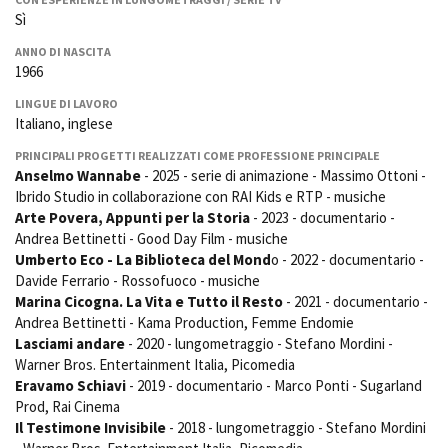
La Grazia - Immagini e
Rete regionale
Sì
location della Torino di Paolo
Bilancio sociale
Sorrentino
ANNO DI NASCITA
Amministrazione
1966
Open Day
trasparente
Ciak in TOur!
LINGUE DI LAVORO
Bandi e gare
Italiano, inglese
Sostenibilità ambientale
FESTIVAL, MARKETS,
PRINCIPALI PROGETTI REALIZZATI COME PROFESSIONE PRINCIPALE
AWARDS
Anselmo Wannabe
- 2025 - serie di animazione - Massimo Ottoni -
SERVIZI
International Film Festival
Ibrido Studio in collaborazione con RAI Kids e RTP - musiche
Servizi generali
Rotterdam
Arte Povera, Appunti per la Storia
- 2023 - documentario -
Location scouting
Berlinale Internationalen
Andrea Bettinetti - Good Day Film - musiche
Filmfestspiele Berlin
Spazi nella sede FCTP
Umberto Eco - La Biblioteca del Mond
o - 2022 - documentario -
Festival de Cannes
Sala Casting
Davide Ferrario - Rossofuoco - musiche
Biografilm Festival - Bio to B
Sala Paolo Tenna
Marina Cicogna. La Vita e Tutto il Resto
- 2021 - documentario -
Industry Days
Andrea Bettinetti - Kama Production, Femme Endomie
Locarno Film Festival
Lasciami andare
- 2020 - lungometraggio - Stefano Mordini -
FILM FUNDS
Mostra Internazionale d’Arte
Warner Bros. Entertainment Italia, Picomedia
Piemonte Film Tv Fund
Cinematografica Venezia
Eravamo Schiavi
- 2019 - documentario - Marco Ponti - Sugarland
Piemonte Film Tv
Toronto International Film
Prod, Rai Cinema
Development Fund
Festival
Il Testimone Invisibile
- 2018 - lungometraggio - Stefano Mordini
Piemonte Doc Film Fund
Festa del Cinema di Roma