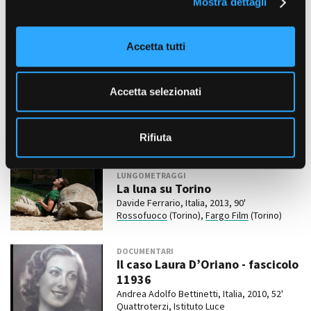
Mostra dettagli
c
Lo Steinway
o
Massimo Ottoni, Italia, 2016, 17'28''
Istituto Luce Cinecittà in collaborazione con
n
CSC Animazione, Sede del Piemonte
Accetta tutti
s
(Torino)
e
n
Accetta selezionati
DOCUMENTARI
s
La zuppa del demonio
o
Davide Ferrario, Italia, 2014, 80'
Rossofuoco
con Rai Cinema
Rifiuta
LUNGOMETRAGGI
La luna su Torino
Davide Ferrario, Italia, 2013, 90'
Rossofuoco
(Torino),
Fargo Film
(Torino)
DOCUMENTARI
Il caso Laura D’Oriano - fascicolo
11936
Andrea Adolfo Bettinetti, Italia, 2010, 52'
Quattroterzi, Istituto Luce