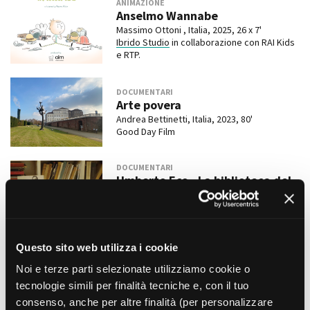
ANIMAZIONE
Anselmo Wannabe
Massimo Ottoni , Italia, 2025, 26 x 7'
Ibrido Studio
in collaborazione con RAI Kids
Amministrazione trasparente
e RTP.
Bandi e gare
Contatti
DOCUMENTARI
Privacy
Arte povera
Cookie policy
Andrea Bettinetti, Italia, 2023, 80'
Whistleblowing
Good Day Film
Credits
DOCUMENTARI
Umberto Eco - La biblioteca del
mondo
Davide Ferrario, Italia, 2022, 80'
Rossofuoco
Questo sito web utilizza i cookie
DOCUMENTARI
Marina Cicogna - La vita e tutto
Noi e terze parti selezionate utilizziamo cookie o
il resto
tecnologie simili per finalità tecniche e, con il tuo
Andrea Bettinetti, Italia-Francia, 2021, 78'
consenso, anche per altre finalità (per personalizzare
Kama Production, Femme Endomie