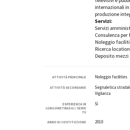
televisivi e pub
Rete regionale
internazionali 
Bilancio sociale
produzione integ
Amministrazione trasparent
Servizi:
Bandi e gare
Servizi amminist
Sostenibilità ambientale
Consulenza per 
Noleggio facilit
SERVIZI
Ricerca location
Servizi generali
Deposito mezzi e
Location scouting
Spazi nella sede FCTP
Sala Casting
Noleggio facilities
ATTIVITÀ PRINCIPALE
Sala Paolo Tenna
Segnaletica strada
ATTIVITÀ SECONDARIE
Vigilanza
FILM FUNDS
Piemonte Film Tv Fund
Sì
ESPERIENZA IN
LUNGOMETRAGGI / SERIE
Piemonte Film Tv Developm
TV
Piemonte Doc Film Fund
2010
ANNO DI COSTITUZIONE
Short Film Fund