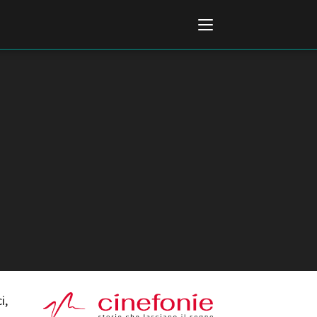
Italiano
English
AL, MARKETS, AWARDS
ional Film Festival Rotterdam
 Internationalen
piele Berlin
 de Cannes
i,
m Festival - Bio to B Industry