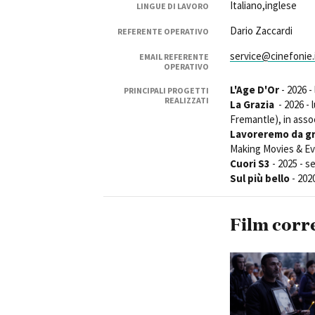
Italiano,inglese
LINGUE DI LAVORO
Dario Zaccardi
REFERENTE OPERATIVO
service@cinefonie.
EMAIL REFERENTE
OPERATIVO
L'Age D'Or
- 2026 -
PRINCIPALI PROGETTI
Amministrazione trasparente
B
REALIZZATI
La Grazia
- 2026 - 
Fremantle), in ass
Lavoreremo da g
Making Movies & E
Cuori S3
- 2025 - s
Sul più bello
- 2020
Film corr