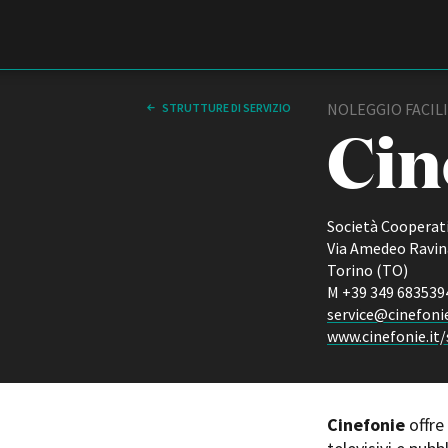
Film Commission
Torino Piemonte
NOLEGGIO FACILI
STRUTTURE DI SERVIZIO
Cin
Società Cooperativ
Via Amedeo Ravin
Torino (TO)
M +39 349 683539
service@cinefonie
ABOUT
www.cinefonie.it/
Chi siamo
Storia della Fondazione
Contatti
La sede
Cinefonie
offre
Partner