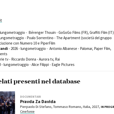
Open Day
Ciak in TOur!
it
 lungometraggio - Bérenger Thouin - GoGoGo Films (FR), Graffiti Film (IT)
andi e gare
Contatti
Privacy
Cookie policy
Whistleblowing
Credi
lungometraggio - Poalo Sorrentino - The Apartment (società del gruppo
ociazione con Numero 10 e PiperFilm
randi
- 2026 - lungometraggio - Antonio Albanese - Palomar, Paper Film,
vents
erie tv - Riccardo Donna - Aurora tv, Rai
 - lungometraggio - Alice Filippi - Eagle Pictures
elati presenti nel database
DOCUMENTARI
Pravda Za Davida
Pierpaolo Di Stefano, Tommaso Romano, Italia, 2027,
IN PROG
Cinefonie