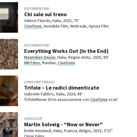
DOCUMENTARI
Chi sale sul treno
Valerio Filardo, Italia, 2025, 75'
Cinefonie
, Invisibile Film, Webreak, Apnea Film
DOCUMENTARI
Everything Works Out (In the End)
Maximilien Dejoie
, Italia, Regno Unito, 2025, 80'
MN Films
, Randan,
Cinefonie
LUNGOMETRAGGI
Trifole – Le radici dimenticate
Gabriele Fabbro, Italia, 2024, 88'
TrifoleMovie Srl in associazione con
Cinefonie
scarl
VIDEOCLIP
Martin Solveig - “Now or Never”
Emile moutaud, Italia, Francia, Belgio, 2023, 3'32''
Omar Films