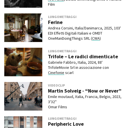
Film
LUNGOMETRAGGI
Ferine
Andrea Corsini, Italia/Danimarca, 2025, 103'
EDI Effetti Digitali Italiani e OMDT
OneManDoingThings SRL (
CWA
)
LUNGOMETRAGGI
Trifole – Le radici dimenticate
Gabriele Fabbro, Italia, 2024, 88'
TrifoleMovie Srl in associazione con
Cinefonie
scarl
VIDEOCLIP
Martin Solveig - “Now or Never”
Emile moutaud, Italia, Francia, Belgio, 2023,
3'32''
Omar Films
LUNGOMETRAGGI
Peripheric Love