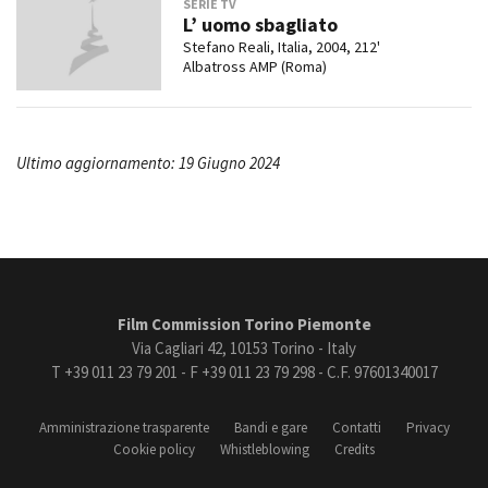
SERIE TV
L’ uomo sbagliato
Stefano Reali, Italia, 2004, 212'
Albatross AMP (Roma)
Ultimo aggiornamento: 19 Giugno 2024
Film Commission Torino Piemonte
Via Cagliari 42, 10153 Torino - Italy
T +39 011 23 79 201 - F +39 011 23 79 298 - C.F. 97601340017
Amministrazione trasparente
Bandi e gare
Contatti
Privacy
Cookie policy
Whistleblowing
Credits