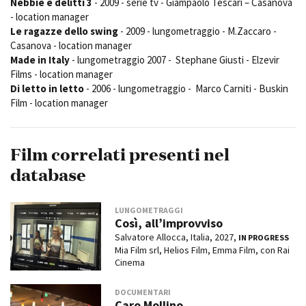
Nebbie e delitti 3
- 2009 - serie tv - Giampaolo Tescari – Casanova
- location manager
Le ragazze dello swing
- 2009 - lungometraggio - M.Zaccaro -
Casanova - location manager
Made in Italy
- lungometraggio 2007 - Stephane Giusti - Elzevir
Films - location manager
Di letto in letto
- 2006 - lungometraggio - Marco Carniti - Buskin
Film - location manager
Film correlati presenti nel
database
LUNGOMETRAGGI
Così, all’improvviso
Salvatore Allocca, Italia, 2027,
IN PROGRESS
Mia Film srl, Helios Film, Emma Film, con Rai
Cinema
DOCUMENTARI
Caro Mollino