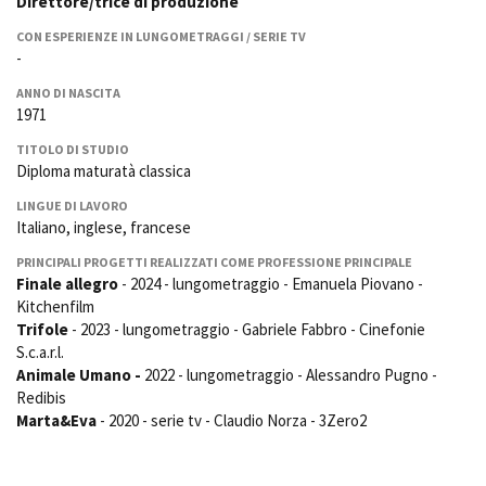
Direttore/trice di produzione
La Grazia - Immagini e
Rete regionale
location della Torino di Paolo
CON ESPERIENZE IN LUNGOMETRAGGI / SERIE TV
Bilancio sociale
Sorrentino
-
Amministrazione
Open Day
trasparente
ANNO DI NASCITA
Ciak in TOur!
1971
Bandi e gare
Sostenibilità ambientale
TITOLO DI STUDIO
FESTIVAL, MARKETS,
Diploma maturatà classica
AWARDS
SERVIZI
International Film Festival
LINGUE DI LAVORO
Servizi generali
Rotterdam
Italiano, inglese, francese
Location scouting
Berlinale Internationalen
PRINCIPALI PROGETTI REALIZZATI COME PROFESSIONE PRINCIPALE
Filmfestspiele Berlin
Spazi nella sede FCTP
Finale allegro
- 2024 - lungometraggio - Emanuela Piovano -
Festival de Cannes
Sala Casting
Kitchenfilm
Biografilm Festival - Bio to B
Sala Paolo Tenna
Trifole
- 2023 - lungometraggio - Gabriele Fabbro - Cinefonie
Industry Days
S.c.a.r.l.
Locarno Film Festival
Animale Umano -
2022 - lungometraggio - Alessandro Pugno -
FILM FUNDS
Mostra Internazionale d’Arte
Redibis
Piemonte Film Tv Fund
Cinematografica Venezia
Marta&Eva
- 2020 - serie tv - Claudio Norza - 3Zero2
Piemonte Film Tv
Toronto International Film
Development Fund
Festival
Piemonte Doc Film Fund
Festa del Cinema di Roma