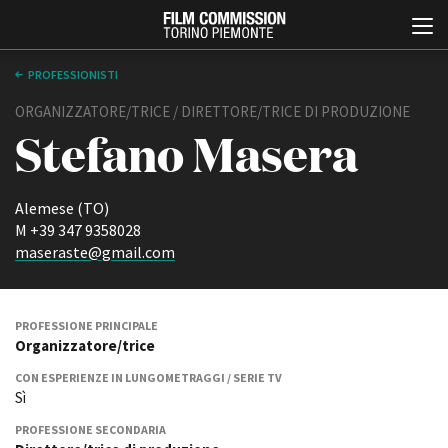
PROFESSIONISTI
ORGANIZZATORE/TRICE / DIRETTORE/TRICE DI PRODUZIONE
Stefano Masera
Alemese (TO)
M +39 347 9358028
maseraste@gmail.com
Italiano
English
ABOUT
EVENTI, SPECIALI
PROFESSIONE PRINCIPALE
Organizzatore/trice
Chi siamo
Anteprime in Piemonte
Storia della Fondazione
TFI Torino Film Industry -
CON ESPERIENZE IN LUNGOMETRAGGI / SERIE TV
Production Days
Contatti
Sì
Avenue Cove - Erasmus +
La sede
PROFESSIONE SECONDARIA
Guarda che storia!
Partner