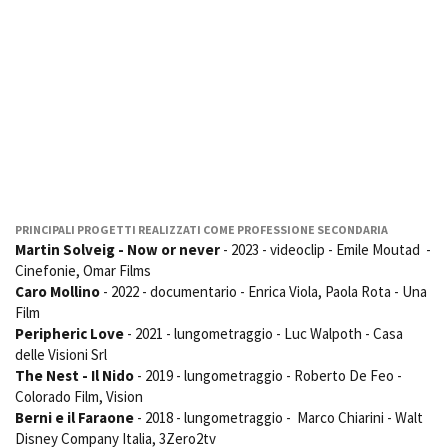
Short Film Fund
Torino Film Festival
David di Donatello
PRODUCTION GUIDE
Nastri d’Argento
Società di produzione
Premio Solinas
Strutture di servizio
Professionisti
STRUMENTI
Attrici-Attori
Location - Accedi al tuo
Beginners
profilo
Location - Nuovo utente
LOCATION GUIDE
Newsletter
PRINCIPALI PROGETTI REALIZZATI COME PROFESSIONE SECONDARIA
Martin Solveig - Now or never
- 2023 - videoclip - Emile Moutad -
Lavora con noi
Cinefonie, Omar Films
FILM DATABASE
Stage - Tirocini - Scuola e
Caro Mollino
- 2022 - documentario - Enrica Viola, Paola Rota - Una
Lavoro
Film
Elenco Operatori Economici
BOOK DATABASE
Peripheric Love
- 2021 - lungometraggio - Luc Walpoth - Casa
per affidamento lavori in
delle Visioni Srl
economia
NEWS
The Nest - Il Nido
- 2019 - lungometraggio - Roberto De Feo -
Colorado Film, Vision
Berni e il Faraone
- 2018 - lungometraggio - Marco Chiarini - Walt
CASTING
Disney Company Italia, 3Zero2tv