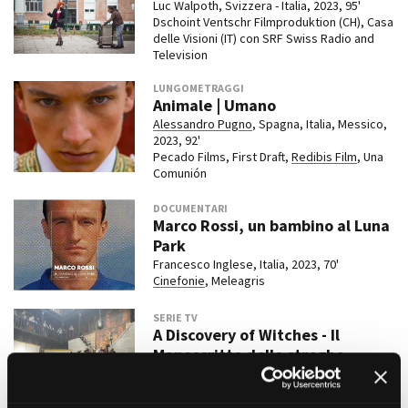
Luc Walpoth, Svizzera - Italia, 2023, 95'
Dschoint Ventschr Filmproduktion (CH), Casa
delle Visioni (IT) con SRF Swiss Radio and
Television
LUNGOMETRAGGI
Animale | Umano
Alessandro Pugno
, Spagna, Italia, Messico,
2023, 92'
Pecado Films, First Draft,
Redibis Film
, Una
Comunión
DOCUMENTARI
Marco Rossi, un bambino al Luna
Park
Francesco Inglese, Italia, 2023, 70'
Cinefonie
, Meleagris
SERIE TV
A Discovery of Witches - Il
Manoscritto delle streghe
-, Italia, 2020, 50'
Bad Wolf e Sky Productions