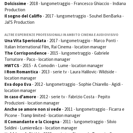
Dolcissime
- 2018 - lungometraggio - Francesco Ghiaccio - Indiana
Production
Il sogno del Califfo
- 2017 - lungometraggio - Souhel BenBarka -
Amministrazione trasparente
Jal'S Production
Bandi e gare
Contatti
ALTRE ESPERIENZE PROFESSIONALI IN AMBITO CINEMA E AUDIOVISIVO
Una Vita Spericolata
- 2017 - lungometraggio - Marco Ponti -
Privacy
Italian International Film, Rai Cinema - location manager
Cookie policy
The Corrispondence
- 2015 - lungometraggio - Gabriele
Whistleblowing
Tornatore - Paco - location manager
Credits
HWTCS
- 2015 - A. Comodin - Lume - location manager
I Rom Romantica
- 2013 - serie tv - Laura Halilovic- Wildside -
location manager
Eva dopo Eva
- 2012 - lungometraggio - Sophie Chiarello - Agidi -
location manager
In caso d'amore
- 2012 - serie tv - Fabrizio Costa - Pepito
Produzioni - location manager
Anche se amore non si vede
- 2011 - lungometraggio - Ficarra e
Picone - Tramp limited - location manager
Il Comandante e la Cicogna
- 2011 - lungometraggio - Silvio
Soldini - Lumiere&co - location manager