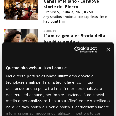
Gangs of Milano - Le nuove
storie del Blocco
Ciro Visco, UK/Italia, 2025, 8 x 50'
Sky Studios prodotta con TapelessFilm e
Red Joint Film
SERIE TV
L’ amica geniale - Storia della
bambina perduta
Laura Bispuri, Italia, 2024, 5 x 100'
Fandango, The Apartment, Fremantle Italy,
Wildside e Mowe in collaborazione con Rai
Fiction e HBO Entertainment
Questo sito web utilizza i cookie
SERIE TV
Noi e terze parti selezionate utilizziamo cookie o
Sul più bello - la serie
tecnologie simili per finalità tecniche e, con il tuo
Francesca Marino, Italia, 2024
Eagle Pictures
consenso, anche per altre finalità (per personalizzare
contenuti ed annunci, per fornire funzionalità dei social
media e per analizzare il nostro traffico) come specificato
nella Privacy policy e Cookie policy. Condividiamo inoltre
LUNGOMETRAGGI
Fast X | Fast & Furious 10
informazioni sul modo in cui utilizza il nostro sito con i