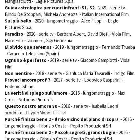
Mangiasciutti - Eagle Pictures S.p.a.
Short Film Fund
Torino Film Festival
Guida astrologica per cuori infranti S1, S2
- 2021 - serie tv -
David di Donatello
Bindu De Stoppani, Michela Andreozzi - Italian International Film
PRODUCTION GUIDE
Sul più bello
- 2020 - lungometraggio - Alice Filippi - Eagle
Nastri d’Argento
Società di produzione
Pictures S.p.a.
Premio Solinas
Paradiso
- 2020 - serie tv - Barbara Albert, David Dietl - Viola Film,
Strutture di servizio
Flare Entertainment, Sky Germania
Professionisti
STRUMENTI
El olvido que seremos
- 2019 - lungometraggio - Fernando Trueba
Attrici-Attori
Location - Accedi al tuo
- Caracolo Television (Spain)
Beginners
profilo
Ognuno è perfetto
- 2019 - serie tv - Giacomo Campiotti - Viola
Location - Nuovo utente
Film
LOCATION GUIDE
Newsletter
Non mentire
- 2018 - serie tv - Gianluca Maria Tavarelli - Indigo Film
Lavora con noi
Provaci ancora prof 7
- 2017 - serie tv - Lodovico Gasparini -
Endemol Shine
FILM DATABASE
Stage - Tirocini - Scuola e
Lavoro
La Verità vi spiego sull'amore
- 2016 - lungometraggio - Max
Croci - Notorius Pictures
Elenco Operatori Economici
BOOK DATABASE
per affidamento lavori in
Questo nostro amore 80
– 2016 - serie tv - Isabella Leoni
economia
prodotto - PayperMoon Italia srl
NEWS
Purché finisca bene 2
- Il mio vicino del piano di sopr
a - 2016 -
lungometraggio - Fabrizio Costa - Pepito Produzioni Srl
CASTING
Purché finisca bene 2 - Piccoli segreti, grandi bugie
- 2016 -
lungometraggio - Fabrizio Costa - Pepito Produzioni Srl