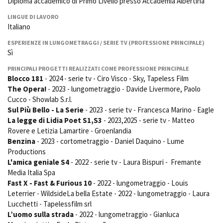
Diploma accademico di Primo Livello presso Accademia Albertina
La Grazia - Immagini e
Rete regionale
location della Torino di Paolo
LINGUE DI LAVORO
Bilancio sociale
Sorrentino
Italiano
Amministrazione
Open Day
trasparente
ESPERIENZE IN LUNGOMETRAGGI / SERIE TV (PROFESSIONE PRINCIPALE)
Ciak in TOur!
Sì
Bandi e gare
Sostenibilità ambientale
PRINCIPALI PROGETTI REALIZZATI COME PROFESSIONE PRINCIPALE
FESTIVAL, MARKETS,
Blocco 181
- 2024 - serie tv - Ciro Visco - Sky, Tapeless Film
AWARDS
The Opera!
- 2023 - lungometraggio - Davide Livermore, Paolo
SERVIZI
International Film Festival
Cucco - Showlab S.r.l.
Servizi generali
Rotterdam
Sul Più Bello - La Serie
- 2023 - serie tv - Francesca Marino - Eagle
Location scouting
Berlinale Internationalen
La legge di Lidia Poet S1,S3
- 2023,2025 - serie tv - Matteo
Filmfestspiele Berlin
Spazi nella sede FCTP
Rovere e Letizia Lamartire - Groenlandia
Festival de Cannes
Sala Casting
Benzina
- 2023 - cortometraggio - Daniel Daquino - Lume
Biografilm Festival - Bio to B
Sala Paolo Tenna
Productions
Industry Days
L'amica geniale S4
- 2022 - serie tv - Laura Bispuri - Fremante
Locarno Film Festival
Media Italia Spa
FILM FUNDS
Mostra Internazionale d’Arte
Fast X - Fast & Furious 10
- 2022 - lungometraggio - Louis
Piemonte Film Tv Fund
Cinematografica Venezia
Leterrier - WildsideLa bella Estate - 2022 - lungometraggio - Laura
Piemonte Film Tv
Toronto International Film
Lucchetti - Tapelessfilm srl
Development Fund
Festival
L’uomo sulla strada
- 2022 - lungometraggio - Gianluca
Piemonte Doc Film Fund
Festa del Cinema di Roma