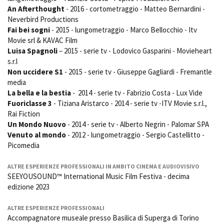
An Afterthought
- 2016 - cortometraggio - Matteo Bernardini -
Neverbird Productions
Fai bei sogni
- 2015 - lungometraggio - Marco Bellocchio - Itv
Amministrazione trasparente
Movie srl & KAVAC Film
Bandi e gare
Luisa Spagnoli
– 2015 - serie tv - Lodovico Gasparini - Movieheart
Contatti
s.r.l
Privacy
Non uccidere S1
- 2015 - serie tv - Giuseppe Gagliardi - Fremantle
Cookie policy
media
La bella e la bestia
- 2014 - serie tv - Fabrizio Costa - Lux Vide
Whistleblowing
Fuoriclasse 3
- Tiziana Aristarco - 2014 - serie tv -ITV Movie s.r.l.,
Credits
Rai Fiction
Un Mondo Nuovo
- 2014 - serie tv - Alberto Negrin - Palomar SPA
Venuto al mondo
- 2012 - lungometraggio - Sergio Castellitto -
Picomedia
ALTRE ESPERIENZE PROFESSIONALI IN AMBITO CINEMA E AUDIOVISIVO
SEEYOUSOUND™ International Music Film Festiva - decima
edizione 2023
ALTRE ESPERIENZE PROFESSIONALI
Accompagnatore museale presso Basilica di Superga di Torino