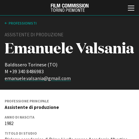
PROFESSIONISTI
ASSISTENTE DI PRODUZIONE
Emanuele Valsania
Baldissero Torinese (TO)
M +39 340 8486983
emanuele.valsania@gmail.com
Italiano
English
ABOUT
EVENTI, SPECIALI
PROFESSIONE PRINCIPALE
Assistente di produzione
Chi siamo
Anteprime in Piemonte
Storia della Fondazione
TFI Torino Film Industry -
ANNO DI NASCITA
Production Days
Contatti
1982
Avenue Cove - Erasmus +
La sede
TITOLO DI STUDIO
Guarda che storia!
Partner