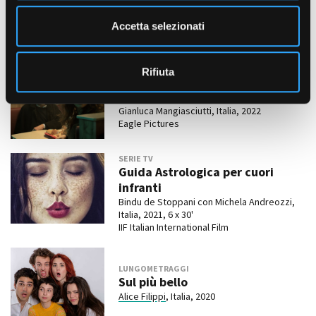
e
Paradiso
n
Barbara Albert e David Dietl, Germania,
Accetta selezionati
Italia, 2022, 8 x 100'
s
Flare Entertainment per Sky Studios
o
Rifiuta
LUNGOMETRAGGI
L’ uomo sulla strada
Gianluca Mangiasciutti, Italia, 2022
Eagle Pictures
SERIE TV
Guida Astrologica per cuori
infranti
Bindu de Stoppani con Michela Andreozzi,
Italia, 2021, 6 x 30'
IIF Italian International Film
LUNGOMETRAGGI
Sul più bello
Alice Filippi
, Italia, 2020