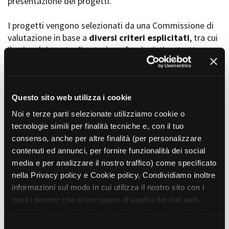
presentazione dei progetti.
I progetti vengono selezionati da una Commissione di
valutazione in base a
diversi criteri esplicitati
, tra cui
Amministrazione trasparente
il coinvolgimento di autori, professionisti e strutture
Bandi e gare
Contatti
torinesi e piemontesi, i co-finanziamenti e l’effettiva
Privacy
realizzabilità, e la visibilità grazie alla presenza di
Cookie policy
soggetti co-finanziatori e progetti di distribuzione e
Whistleblowing
diffusione attraverso molteplici canali (proiezioni in sala,
Questo sito web utilizza i cookie
Credits
canali televisivi, homevideo, piattaforme web...).
Noi e terze parti selezionate utilizziamo cookie o
tecnologie simili per finalità tecniche e, con il tuo
consenso, anche per altre finalità (per personalizzare
Progetti in progress
contenuti ed annunci, per fornire funzionalità dei social
media e per analizzare il nostro traffico) come specificato
nella Privacy policy e Cookie policy. Condividiamo inoltre
Vedi 105 progetti in progress
informazioni sul modo in cui utilizza il nostro sito con i
nostri partner che si occupano di analisi dei dati web,
pubblicità e social media, i quali potrebbero combinarle
Progetti realizzati
con altre informazioni che ha fornito loro o che hanno
S