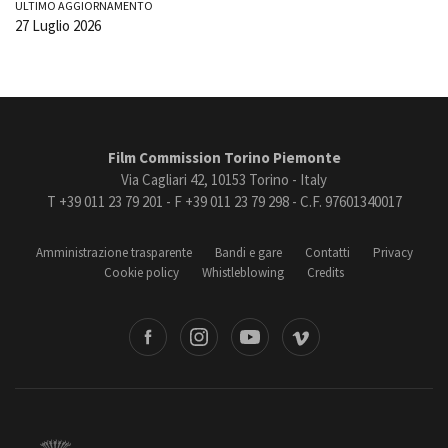
ULTIMO AGGIORNAMENTO
27 Luglio 2026
Film Commission Torino Piemonte
Via Cagliari 42, 10153 Torino - Italy
T +39 011 23 79 201 - F +39 011 23 79 298 - C.F. 97601340017
Amministrazione trasparente
Bandi e gare
Contatti
Privacy
Cookie policy
Whistleblowing
Credits
book
Instagram
Youtube
Vimeo
Torino