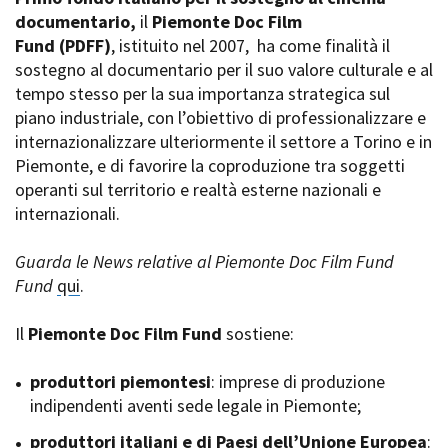
La Grazia - Immagini e
documentario,
Rete regionale
il
Piemonte Doc Film
location della Torino di Paolo
Fund
Bilancio sociale
(PDFF)
, istituito nel 2007,
ha come finalità il
Sorrentino
sostegno al documentario per il suo valore culturale e al
Amministrazione
Open Day
trasparente
tempo stesso per la sua importanza strategica sul
Ciak in TOur!
Bandi e gare
piano industriale, con l’obiettivo di professionalizzare e
Sostenibilità ambientale
internazionalizzare ulteriormente il settore a Torino e in
FESTIVAL, MARKETS,
Piemonte, e di favorire la coproduzione tra soggetti
AWARDS
SERVIZI
operanti sul territorio e realtà esterne nazionali e
International Film Festival
Servizi generali
Rotterdam
internazionali.
Location scouting
Berlinale Internationalen
Filmfestspiele Berlin
Spazi nella sede FCTP
Guarda le News relative al Piemonte Doc Film Fund
Festival de Cannes
Sala Casting
Fund
qui
.
Biografilm Festival - Bio to B
Sala Paolo Tenna
Industry Days
Il
Piemonte Doc Film Fund
sostiene:
Locarno Film Festival
FILM FUNDS
Mostra Internazionale d’Arte
Piemonte Film Tv Fund
produttori piemontesi
: imprese di produzione
Cinematografica Venezia
Piemonte Film Tv
indipendenti aventi sede legale in Piemonte;
Toronto International Film
Development Fund
Festival
produttori italiani e di Paesi dell’Unione Europea
Piemonte Doc Film Fund
:
Festa del Cinema di Roma