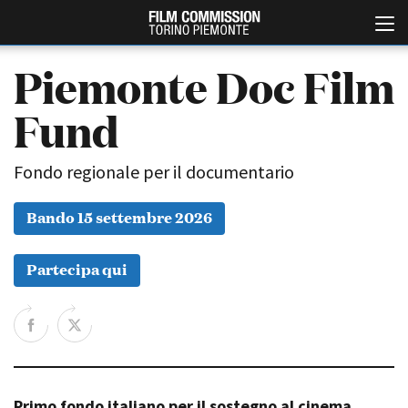
Piemonte Doc Film
Fund
Fondo regionale per il documentario
Bando 15 settembre 2026
Italiano
English
Partecipa qui
ABOUT
EVENTI, SPECIALI
Chi siamo
Anteprime in Piemonte
Storia della Fondazione
TFI Torino Film Industry -
Production Days
Contatti
Avenue Cove - Erasmus +
La sede
Guarda che storia!
Primo fondo italiano per il sostegno al cinema
Partner