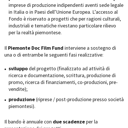
imprese di produzione indipendenti aventi sede legale
Short Film Fund
Torino Film Festival
in Italia o in Paesi dell’Unione Europea. L’accesso al
David di Donatello
Fondo è riservato a progetti che per ragioni culturali,
PRODUCTION GUIDE
Nastri d’Argento
industriali e tematiche rivestano particolare rilievo
Società di produzione
Premio Solinas
per la realtà piemontese.
Strutture di servizio
Professionisti
STRUMENTI
Attrici-Attori
Il
Piemonte Doc Film Fund
interviene a sostegno di
Location - Accedi al tuo
Beginners
profilo
una o di entrambe le seguenti fasi realizzative:
Location - Nuovo utente
LOCATION GUIDE
Newsletter
sviluppo
del progetto (finalizzato ad attività di
Lavora con noi
ricerca e documentazione, scrittura, produzione di
FILM DATABASE
Stage - Tirocini - Scuola e
promo, ricerca di finanziamenti, co-produzioni, pre-
Lavoro
vendite);
Elenco Operatori Economici
BOOK DATABASE
per affidamento lavori in
produzione
(riprese / post-produzione presso società
economia
piemontesi).
NEWS
Il bando è annuale con
CASTING
due scadenze
per la