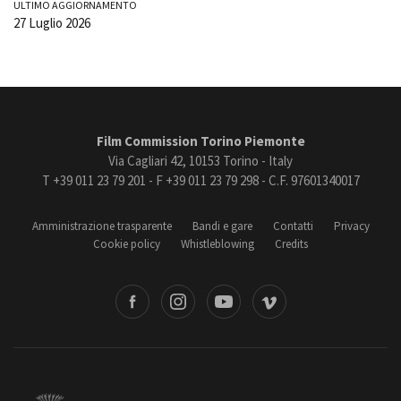
ULTIMO AGGIORNAMENTO
27 Luglio 2026
Film Commission Torino Piemonte
Via Cagliari 42, 10153 Torino - Italy
T +39 011 23 79 201 - F +39 011 23 79 298 - C.F. 97601340017
Amministrazione trasparente
Bandi e gare
Contatti
Privacy
Cookie policy
Whistleblowing
Credits
book
Instagram
Youtube
Vimeo
Torino