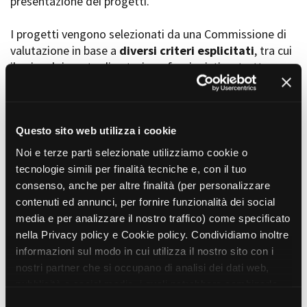
presentazione dei progetti.
I progetti vengono selezionati da una Commissione di
valutazione in base a
diversi criteri esplicitati
, tra cui
Amministrazione trasparente
il coinvolgimento di autori, professionisti e strutture
Bandi e gare
Contatti
torinesi e piemontesi, i co-finanziamenti e l’effettiva
Privacy
realizzabilità, e la visibilità grazie alla presenza di
Cookie policy
soggetti co-finanziatori e progetti di distribuzione e
Whistleblowing
diffusione attraverso molteplici canali (proiezioni in sala,
Questo sito web utilizza i cookie
Credits
canali televisivi, homevideo, piattaforme web...).
Noi e terze parti selezionate utilizziamo cookie o
tecnologie simili per finalità tecniche e, con il tuo
consenso, anche per altre finalità (per personalizzare
Progetti in progress
contenuti ed annunci, per fornire funzionalità dei social
media e per analizzare il nostro traffico) come specificato
nella Privacy policy e Cookie policy. Condividiamo inoltre
Vedi 105 progetti in progress
informazioni sul modo in cui utilizza il nostro sito con i
nostri partner che si occupano di analisi dei dati web,
pubblicità e social media, i quali potrebbero combinarle
Progetti realizzati
con altre informazioni che ha fornito loro o che hanno
S