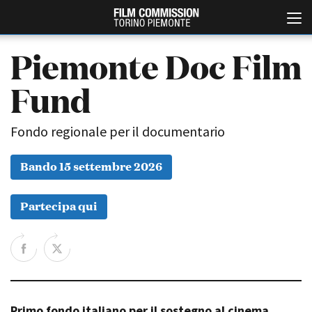
Piemonte Doc Film
Fund
Fondo regionale per il documentario
Bando 15 settembre 2026
Italiano
English
Partecipa qui
ABOUT
EVENTI, SPECIALI
Chi siamo
Anteprime in Piemonte
Storia della Fondazione
TFI Torino Film Industry -
Production Days
Contatti
Avenue Cove - Erasmus +
La sede
Guarda che storia!
Primo fondo italiano per il sostegno al cinema
Partner