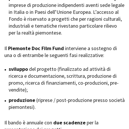
imprese di produzione indipendenti aventi sede legale
Short Film Fund
Torino Film Festival
in Italia o in Paesi dell’Unione Europea. L’accesso al
David di Donatello
Fondo è riservato a progetti che per ragioni culturali,
PRODUCTION GUIDE
Nastri d’Argento
industriali e tematiche rivestano particolare rilievo
Società di produzione
Premio Solinas
per la realtà piemontese.
Strutture di servizio
Professionisti
STRUMENTI
Attrici-Attori
Il
Piemonte Doc Film Fund
interviene a sostegno di
Location - Accedi al tuo
Beginners
profilo
una o di entrambe le seguenti fasi realizzative:
Location - Nuovo utente
LOCATION GUIDE
Newsletter
sviluppo
del progetto (finalizzato ad attività di
Lavora con noi
ricerca e documentazione, scrittura, produzione di
FILM DATABASE
Stage - Tirocini - Scuola e
promo, ricerca di finanziamenti, co-produzioni, pre-
Lavoro
vendite);
Elenco Operatori Economici
BOOK DATABASE
per affidamento lavori in
produzione
(riprese / post-produzione presso società
economia
piemontesi).
NEWS
Il bando è annuale con
CASTING
due scadenze
per la