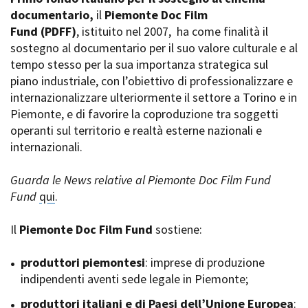
La Grazia - Immagini e
documentario,
Rete regionale
il
Piemonte Doc Film
location della Torino di Paolo
Fund
Bilancio sociale
(PDFF)
, istituito nel 2007,
ha come finalità il
Sorrentino
sostegno al documentario per il suo valore culturale e al
Amministrazione
Open Day
trasparente
tempo stesso per la sua importanza strategica sul
Ciak in TOur!
Bandi e gare
piano industriale, con l’obiettivo di professionalizzare e
Sostenibilità ambientale
internazionalizzare ulteriormente il settore a Torino e in
FESTIVAL, MARKETS,
Piemonte, e di favorire la coproduzione tra soggetti
AWARDS
SERVIZI
operanti sul territorio e realtà esterne nazionali e
International Film Festival
Servizi generali
Rotterdam
internazionali.
Location scouting
Berlinale Internationalen
Filmfestspiele Berlin
Spazi nella sede FCTP
Guarda le News relative al Piemonte Doc Film Fund
Festival de Cannes
Sala Casting
Fund
qui
.
Biografilm Festival - Bio to B
Sala Paolo Tenna
Industry Days
Il
Piemonte Doc Film Fund
sostiene:
Locarno Film Festival
FILM FUNDS
Mostra Internazionale d’Arte
Piemonte Film Tv Fund
produttori piemontesi
: imprese di produzione
Cinematografica Venezia
Piemonte Film Tv
indipendenti aventi sede legale in Piemonte;
Toronto International Film
Development Fund
Festival
produttori italiani e di Paesi dell’Unione Europea
Piemonte Doc Film Fund
:
Festa del Cinema di Roma