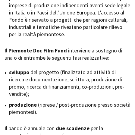
imprese di produzione indipendenti aventi sede legale
Short Film Fund
Torino Film Festival
in Italia o in Paesi dell’Unione Europea. L’accesso al
David di Donatello
Fondo è riservato a progetti che per ragioni culturali,
PRODUCTION GUIDE
Nastri d’Argento
industriali e tematiche rivestano particolare rilievo
Società di produzione
Premio Solinas
per la realtà piemontese.
Strutture di servizio
Professionisti
STRUMENTI
Attrici-Attori
Il
Piemonte Doc Film Fund
interviene a sostegno di
Location - Accedi al tuo
Beginners
profilo
una o di entrambe le seguenti fasi realizzative:
Location - Nuovo utente
LOCATION GUIDE
Newsletter
sviluppo
del progetto (finalizzato ad attività di
Lavora con noi
ricerca e documentazione, scrittura, produzione di
FILM DATABASE
Stage - Tirocini - Scuola e
promo, ricerca di finanziamenti, co-produzioni, pre-
Lavoro
vendite);
Elenco Operatori Economici
BOOK DATABASE
per affidamento lavori in
produzione
(riprese / post-produzione presso società
economia
piemontesi).
NEWS
Il bando è annuale con
CASTING
due scadenze
per la