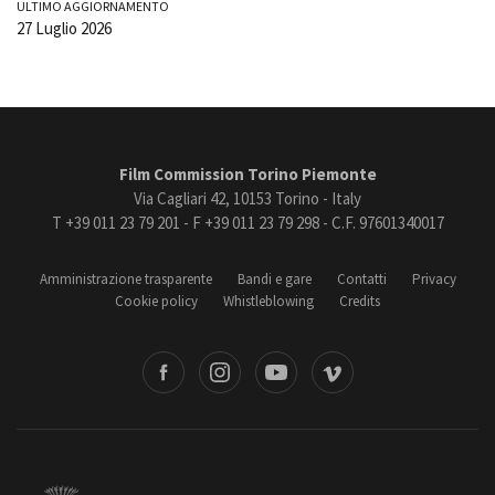
ULTIMO AGGIORNAMENTO
27 Luglio 2026
Film Commission Torino Piemonte
Via Cagliari 42, 10153 Torino - Italy
T +39 011 23 79 201 - F +39 011 23 79 298 - C.F. 97601340017
Amministrazione trasparente
Bandi e gare
Contatti
Privacy
Cookie policy
Whistleblowing
Credits
book
Instagram
Youtube
Vimeo
Torino