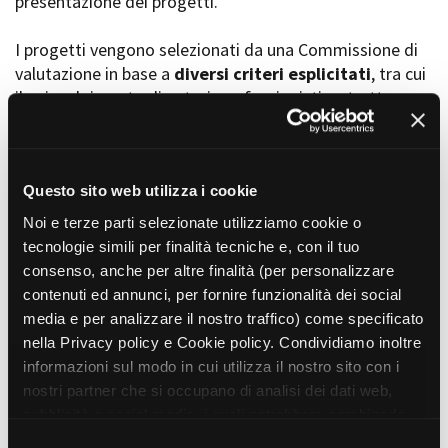
presentazione dei progetti.
I progetti vengono selezionati da una Commissione di
valutazione in base a
diversi criteri esplicitati
, tra cui
Amministrazione trasparente
il coinvolgimento di autori, professionisti e strutture
Bandi e gare
Contatti
torinesi e piemontesi, i co-finanziamenti e l’effettiva
Privacy
realizzabilità, e la visibilità grazie alla presenza di
Cookie policy
soggetti co-finanziatori e progetti di distribuzione e
Whistleblowing
diffusione attraverso molteplici canali (proiezioni in sala,
Questo sito web utilizza i cookie
Credits
canali televisivi, homevideo, piattaforme web...).
Noi e terze parti selezionate utilizziamo cookie o
tecnologie simili per finalità tecniche e, con il tuo
consenso, anche per altre finalità (per personalizzare
Progetti in progress
contenuti ed annunci, per fornire funzionalità dei social
media e per analizzare il nostro traffico) come specificato
nella Privacy policy e Cookie policy. Condividiamo inoltre
Vedi 105 progetti in progress
informazioni sul modo in cui utilizza il nostro sito con i
nostri partner che si occupano di analisi dei dati web,
pubblicità e social media, i quali potrebbero combinarle
Progetti realizzati
con altre informazioni che ha fornito loro o che hanno
S