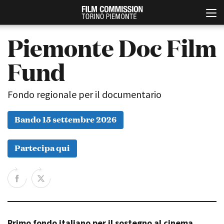
Piemonte Doc Film
Fund
Fondo regionale per il documentario
Bando 15 settembre 2026
Italiano
English
Partecipa qui
ABOUT
EVENTI, SPECIALI
Chi siamo
Anteprime in Piemonte
Storia della Fondazione
TFI Torino Film Industry -
Production Days
Contatti
Avenue Cove - Erasmus +
La sede
Guarda che storia!
Primo fondo italiano per il sostegno al cinema
Partner