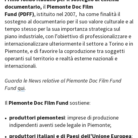
La Grazia - Immagini e
documentario,
Rete regionale
il
Piemonte Doc Film
location della Torino di Paolo
Fund
Bilancio sociale
(PDFF)
, istituito nel 2007,
ha come finalità il
Sorrentino
sostegno al documentario per il suo valore culturale e al
Amministrazione
Open Day
trasparente
tempo stesso per la sua importanza strategica sul
Ciak in TOur!
Bandi e gare
piano industriale, con l’obiettivo di professionalizzare e
Sostenibilità ambientale
internazionalizzare ulteriormente il settore a Torino e in
FESTIVAL, MARKETS,
Piemonte, e di favorire la coproduzione tra soggetti
AWARDS
SERVIZI
operanti sul territorio e realtà esterne nazionali e
International Film Festival
Servizi generali
Rotterdam
internazionali.
Location scouting
Berlinale Internationalen
Filmfestspiele Berlin
Spazi nella sede FCTP
Guarda le News relative al Piemonte Doc Film Fund
Festival de Cannes
Sala Casting
Fund
qui
.
Biografilm Festival - Bio to B
Sala Paolo Tenna
Industry Days
Il
Piemonte Doc Film Fund
sostiene:
Locarno Film Festival
FILM FUNDS
Mostra Internazionale d’Arte
Piemonte Film Tv Fund
produttori piemontesi
: imprese di produzione
Cinematografica Venezia
Piemonte Film Tv
indipendenti aventi sede legale in Piemonte;
Toronto International Film
Development Fund
Festival
produttori italiani e di Paesi dell’Unione Europea
Piemonte Doc Film Fund
:
Festa del Cinema di Roma