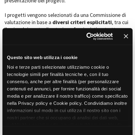
presentazione dei progetti.
I progetti vengono selezionati da una Commissione di
valutazione in base a
diversi criteri esplicitati
, tra cui
Amministrazione trasparente
il coinvolgimento di autori, professionisti e strutture
Bandi e gare
Contatti
torinesi e piemontesi, i co-finanziamenti e l’effettiva
Privacy
realizzabilità, e la visibilità grazie alla presenza di
Cookie policy
soggetti co-finanziatori e progetti di distribuzione e
Whistleblowing
diffusione attraverso molteplici canali (proiezioni in sala,
Questo sito web utilizza i cookie
Credits
canali televisivi, homevideo, piattaforme web...).
Noi e terze parti selezionate utilizziamo cookie o
tecnologie simili per finalità tecniche e, con il tuo
consenso, anche per altre finalità (per personalizzare
Progetti in progress
contenuti ed annunci, per fornire funzionalità dei social
media e per analizzare il nostro traffico) come specificato
nella Privacy policy e Cookie policy. Condividiamo inoltre
Vedi 105 progetti in progress
informazioni sul modo in cui utilizza il nostro sito con i
nostri partner che si occupano di analisi dei dati web,
pubblicità e social media, i quali potrebbero combinarle
Progetti realizzati
con altre informazioni che ha fornito loro o che hanno
S