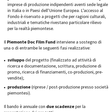
imprese di produzione indipendenti aventi sede legale
Short Film Fund
Torino Film Festival
in Italia o in Paesi dell’Unione Europea. L’accesso al
David di Donatello
Fondo è riservato a progetti che per ragioni culturali,
PRODUCTION GUIDE
Nastri d’Argento
industriali e tematiche rivestano particolare rilievo
Società di produzione
Premio Solinas
per la realtà piemontese.
Strutture di servizio
Professionisti
STRUMENTI
Attrici-Attori
Il
Piemonte Doc Film Fund
interviene a sostegno di
Location - Accedi al tuo
Beginners
profilo
una o di entrambe le seguenti fasi realizzative:
Location - Nuovo utente
LOCATION GUIDE
Newsletter
sviluppo
del progetto (finalizzato ad attività di
Lavora con noi
ricerca e documentazione, scrittura, produzione di
FILM DATABASE
Stage - Tirocini - Scuola e
promo, ricerca di finanziamenti, co-produzioni, pre-
Lavoro
vendite);
Elenco Operatori Economici
BOOK DATABASE
per affidamento lavori in
produzione
(riprese / post-produzione presso società
economia
piemontesi).
NEWS
Il bando è annuale con
CASTING
due scadenze
per la