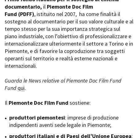
La Grazia - Immagini e
documentario,
Rete regionale
il
Piemonte Doc Film
location della Torino di Paolo
Fund
Bilancio sociale
(PDFF)
, istituito nel 2007,
ha come finalità il
Sorrentino
sostegno al documentario per il suo valore culturale e al
Amministrazione
Open Day
trasparente
tempo stesso per la sua importanza strategica sul
Ciak in TOur!
Bandi e gare
piano industriale, con l’obiettivo di professionalizzare e
Sostenibilità ambientale
internazionalizzare ulteriormente il settore a Torino e in
FESTIVAL, MARKETS,
Piemonte, e di favorire la coproduzione tra soggetti
AWARDS
SERVIZI
operanti sul territorio e realtà esterne nazionali e
International Film Festival
Servizi generali
Rotterdam
internazionali.
Location scouting
Berlinale Internationalen
Filmfestspiele Berlin
Spazi nella sede FCTP
Guarda le News relative al Piemonte Doc Film Fund
Festival de Cannes
Sala Casting
Fund
qui
.
Biografilm Festival - Bio to B
Sala Paolo Tenna
Industry Days
Il
Piemonte Doc Film Fund
sostiene:
Locarno Film Festival
FILM FUNDS
Mostra Internazionale d’Arte
Piemonte Film Tv Fund
produttori piemontesi
: imprese di produzione
Cinematografica Venezia
Piemonte Film Tv
indipendenti aventi sede legale in Piemonte;
Toronto International Film
Development Fund
Festival
produttori italiani e di Paesi dell’Unione Europea
Piemonte Doc Film Fund
:
Festa del Cinema di Roma