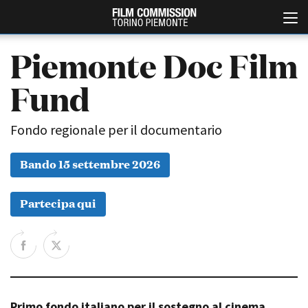
Piemonte Doc Film
Fund
Fondo regionale per il documentario
Bando 15 settembre 2026
Italiano
English
Partecipa qui
ABOUT
EVENTI, SPECIALI
Chi siamo
Anteprime in Piemonte
Storia della Fondazione
TFI Torino Film Industry -
Production Days
Contatti
Avenue Cove - Erasmus +
La sede
Guarda che storia!
Primo fondo italiano per il sostegno al cinema
Partner