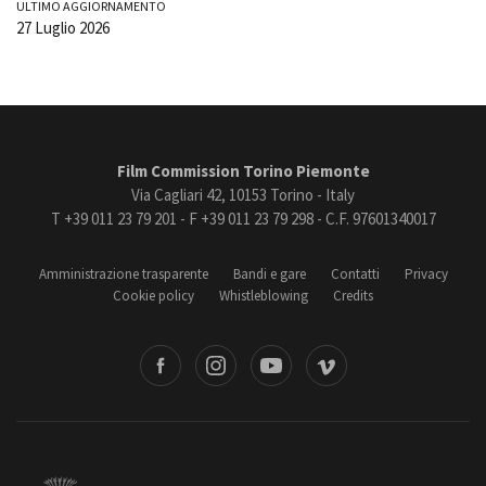
ULTIMO AGGIORNAMENTO
27 Luglio 2026
Film Commission Torino Piemonte
Via Cagliari 42, 10153 Torino - Italy
T +39 011 23 79 201 - F +39 011 23 79 298 - C.F. 97601340017
Amministrazione trasparente
Bandi e gare
Contatti
Privacy
Cookie policy
Whistleblowing
Credits
book
Instagram
Youtube
Vimeo
Torino