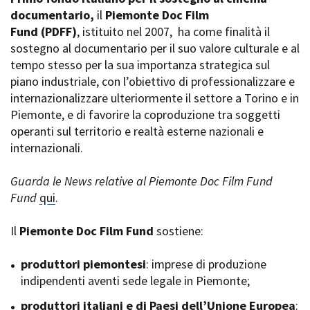
La Grazia - Immagini e
documentario,
Rete regionale
il
Piemonte Doc Film
location della Torino di Paolo
Fund
Bilancio sociale
(PDFF)
, istituito nel 2007,
ha come finalità il
Sorrentino
sostegno al documentario per il suo valore culturale e al
Amministrazione
Open Day
trasparente
tempo stesso per la sua importanza strategica sul
Ciak in TOur!
Bandi e gare
piano industriale, con l’obiettivo di professionalizzare e
Sostenibilità ambientale
internazionalizzare ulteriormente il settore a Torino e in
FESTIVAL, MARKETS,
Piemonte, e di favorire la coproduzione tra soggetti
AWARDS
SERVIZI
operanti sul territorio e realtà esterne nazionali e
International Film Festival
Servizi generali
Rotterdam
internazionali.
Location scouting
Berlinale Internationalen
Filmfestspiele Berlin
Spazi nella sede FCTP
Guarda le News relative al Piemonte Doc Film Fund
Festival de Cannes
Sala Casting
Fund
qui
.
Biografilm Festival - Bio to B
Sala Paolo Tenna
Industry Days
Il
Piemonte Doc Film Fund
sostiene:
Locarno Film Festival
FILM FUNDS
Mostra Internazionale d’Arte
Piemonte Film Tv Fund
produttori piemontesi
: imprese di produzione
Cinematografica Venezia
Piemonte Film Tv
indipendenti aventi sede legale in Piemonte;
Toronto International Film
Development Fund
Festival
produttori italiani e di Paesi dell’Unione Europea
Piemonte Doc Film Fund
:
Festa del Cinema di Roma