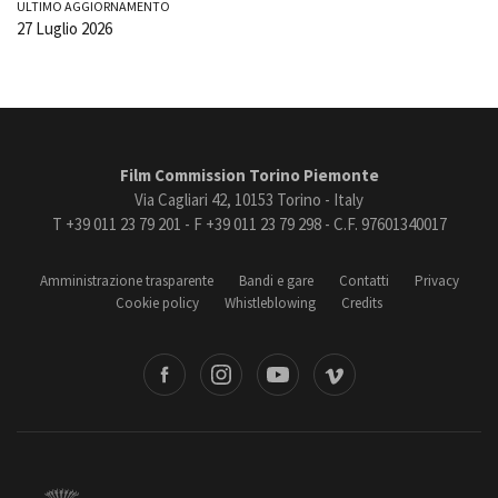
ULTIMO AGGIORNAMENTO
27 Luglio 2026
Film Commission Torino Piemonte
Via Cagliari 42, 10153 Torino - Italy
T +39 011 23 79 201 - F +39 011 23 79 298 - C.F. 97601340017
Amministrazione trasparente
Bandi e gare
Contatti
Privacy
Cookie policy
Whistleblowing
Credits
book
Instagram
Youtube
Vimeo
Torino