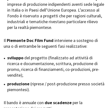
imprese di produzione indipendenti aventi sede legale
Short Film Fund
Torino Film Festival
in Italia o in Paesi dell’Unione Europea. L’accesso al
David di Donatello
Fondo è riservato a progetti che per ragioni culturali,
PRODUCTION GUIDE
Nastri d’Argento
industriali e tematiche rivestano particolare rilievo
Società di produzione
Premio Solinas
per la realtà piemontese.
Strutture di servizio
Professionisti
STRUMENTI
Attrici-Attori
Il
Piemonte Doc Film Fund
interviene a sostegno di
Location - Accedi al tuo
Beginners
profilo
una o di entrambe le seguenti fasi realizzative:
Location - Nuovo utente
LOCATION GUIDE
Newsletter
sviluppo
del progetto (finalizzato ad attività di
Lavora con noi
ricerca e documentazione, scrittura, produzione di
FILM DATABASE
Stage - Tirocini - Scuola e
promo, ricerca di finanziamenti, co-produzioni, pre-
Lavoro
vendite);
Elenco Operatori Economici
BOOK DATABASE
per affidamento lavori in
produzione
(riprese / post-produzione presso società
economia
piemontesi).
NEWS
Il bando è annuale con
CASTING
due scadenze
per la