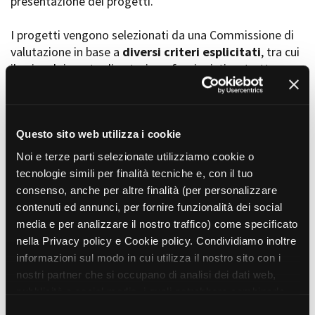
presentazione dei progetti.
I progetti vengono selezionati da una Commissione di
valutazione in base a
diversi criteri esplicitati
, tra cui
Amministrazione trasparente
il coinvolgimento di autori, professionisti e strutture
Bandi e gare
Contatti
torinesi e piemontesi, i co-finanziamenti e l’effettiva
Privacy
realizzabilità, e la visibilità grazie alla presenza di
Cookie policy
soggetti co-finanziatori e progetti di distribuzione e
Whistleblowing
diffusione attraverso molteplici canali (proiezioni in sala,
Questo sito web utilizza i cookie
Credits
canali televisivi, homevideo, piattaforme web...).
Noi e terze parti selezionate utilizziamo cookie o
tecnologie simili per finalità tecniche e, con il tuo
consenso, anche per altre finalità (per personalizzare
Progetti in progress
contenuti ed annunci, per fornire funzionalità dei social
media e per analizzare il nostro traffico) come specificato
nella Privacy policy e Cookie policy. Condividiamo inoltre
Vedi 105 progetti in progress
informazioni sul modo in cui utilizza il nostro sito con i
nostri partner che si occupano di analisi dei dati web,
pubblicità e social media, i quali potrebbero combinarle
Progetti realizzati
con altre informazioni che ha fornito loro o che hanno
S