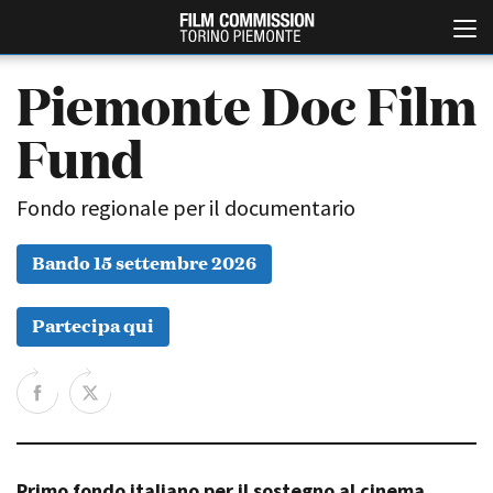
Piemonte Doc Film
Fund
Fondo regionale per il documentario
Bando 15 settembre 2026
Italiano
English
Partecipa qui
ABOUT
EVENTI, SPECIALI
Chi siamo
Anteprime in Piemonte
Storia della Fondazione
TFI Torino Film Industry -
Production Days
Contatti
Avenue Cove - Erasmus +
La sede
Guarda che storia!
Primo fondo italiano per il sostegno al cinema
Partner