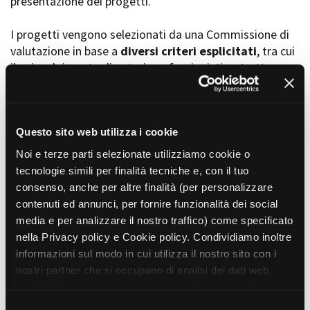
presentazione dei progetti.
I progetti vengono selezionati da una Commissione di
valutazione in base a
diversi criteri esplicitati
, tra cui
Amministrazione trasparente
il coinvolgimento di autori, professionisti e strutture
Bandi e gare
Contatti
torinesi e piemontesi, i co-finanziamenti e l’effettiva
Privacy
realizzabilità, e la visibilità grazie alla presenza di
Cookie policy
soggetti co-finanziatori e progetti di distribuzione e
Whistleblowing
diffusione attraverso molteplici canali (proiezioni in sala,
Questo sito web utilizza i cookie
Credits
canali televisivi, homevideo, piattaforme web...).
Noi e terze parti selezionate utilizziamo cookie o
tecnologie simili per finalità tecniche e, con il tuo
consenso, anche per altre finalità (per personalizzare
Progetti in progress
contenuti ed annunci, per fornire funzionalità dei social
media e per analizzare il nostro traffico) come specificato
nella Privacy policy e Cookie policy. Condividiamo inoltre
Vedi 105 progetti in progress
informazioni sul modo in cui utilizza il nostro sito con i
nostri partner che si occupano di analisi dei dati web,
pubblicità e social media, i quali potrebbero combinarle
Progetti realizzati
con altre informazioni che ha fornito loro o che hanno
S