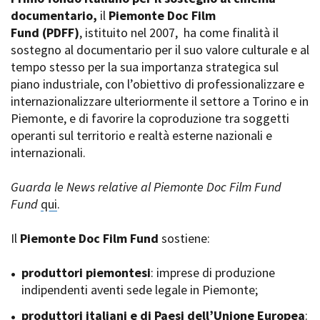
La Grazia - Immagini e
documentario,
Rete regionale
il
Piemonte Doc Film
location della Torino di Paolo
Fund
Bilancio sociale
(PDFF)
, istituito nel 2007,
ha come finalità il
Sorrentino
sostegno al documentario per il suo valore culturale e al
Amministrazione
Open Day
trasparente
tempo stesso per la sua importanza strategica sul
Ciak in TOur!
Bandi e gare
piano industriale, con l’obiettivo di professionalizzare e
Sostenibilità ambientale
internazionalizzare ulteriormente il settore a Torino e in
FESTIVAL, MARKETS,
Piemonte, e di favorire la coproduzione tra soggetti
AWARDS
SERVIZI
operanti sul territorio e realtà esterne nazionali e
International Film Festival
Servizi generali
Rotterdam
internazionali.
Location scouting
Berlinale Internationalen
Filmfestspiele Berlin
Spazi nella sede FCTP
Guarda le News relative al Piemonte Doc Film Fund
Festival de Cannes
Sala Casting
Fund
qui
.
Biografilm Festival - Bio to B
Sala Paolo Tenna
Industry Days
Il
Piemonte Doc Film Fund
sostiene:
Locarno Film Festival
FILM FUNDS
Mostra Internazionale d’Arte
Piemonte Film Tv Fund
produttori piemontesi
: imprese di produzione
Cinematografica Venezia
Piemonte Film Tv
indipendenti aventi sede legale in Piemonte;
Toronto International Film
Development Fund
Festival
produttori italiani e di Paesi dell’Unione Europea
Piemonte Doc Film Fund
:
Festa del Cinema di Roma