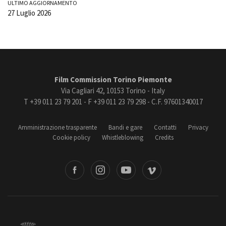
ULTIMO AGGIORNAMENTO
27 Luglio 2026
Film Commission Torino Piemonte
Via Cagliari 42, 10153 Torino - Italy
T +39 011 23 79 201 - F +39 011 23 79 298 - C.F. 97601340017
Amministrazione trasparente
Bandi e gare
Contatti
Privacy
Cookie policy
Whistleblowing
Credits
book
Instagram
Youtube
Vimeo
Torino