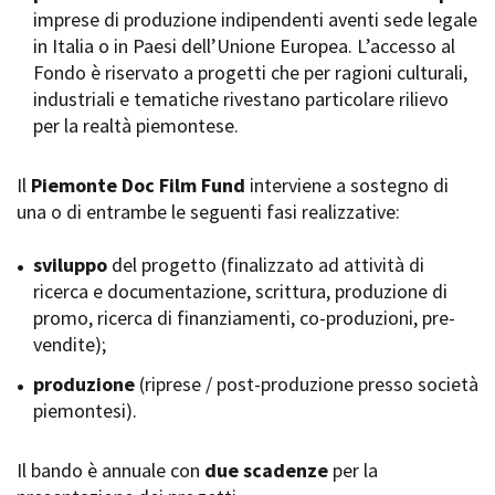
imprese di produzione indipendenti aventi sede legale
Short Film Fund
Torino Film Festival
in Italia o in Paesi dell’Unione Europea. L’accesso al
David di Donatello
Fondo è riservato a progetti che per ragioni culturali,
PRODUCTION GUIDE
Nastri d’Argento
industriali e tematiche rivestano particolare rilievo
Società di produzione
Premio Solinas
per la realtà piemontese.
Strutture di servizio
Professionisti
STRUMENTI
Attrici-Attori
Il
Piemonte Doc Film Fund
interviene a sostegno di
Location - Accedi al tuo
Beginners
profilo
una o di entrambe le seguenti fasi realizzative:
Location - Nuovo utente
LOCATION GUIDE
Newsletter
sviluppo
del progetto (finalizzato ad attività di
Lavora con noi
ricerca e documentazione, scrittura, produzione di
FILM DATABASE
Stage - Tirocini - Scuola e
promo, ricerca di finanziamenti, co-produzioni, pre-
Lavoro
vendite);
Elenco Operatori Economici
BOOK DATABASE
per affidamento lavori in
produzione
(riprese / post-produzione presso società
economia
piemontesi).
NEWS
Il bando è annuale con
CASTING
due scadenze
per la