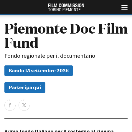
Piemonte Doc Film
Fund
Fondo regionale per il documentario
Bando 15 settembre 2026
Italiano
English
Partecipa qui
ABOUT
EVENTI, SPECIALI
Chi siamo
Anteprime in Piemonte
Storia della Fondazione
TFI Torino Film Industry -
Production Days
Contatti
Avenue Cove - Erasmus +
La sede
Guarda che storia!
Primo fondo italiano per il sostegno al cinema
Partner