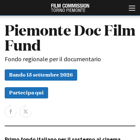
Piemonte Doc Film
Fund
Fondo regionale per il documentario
Bando 15 settembre 2026
Italiano
English
Partecipa qui
ABOUT
EVENTI, SPECIALI
Chi siamo
Anteprime in Piemonte
Storia della Fondazione
TFI Torino Film Industry -
Production Days
Contatti
Avenue Cove - Erasmus +
La sede
Guarda che storia!
Primo fondo italiano per il sostegno al cinema
Partner