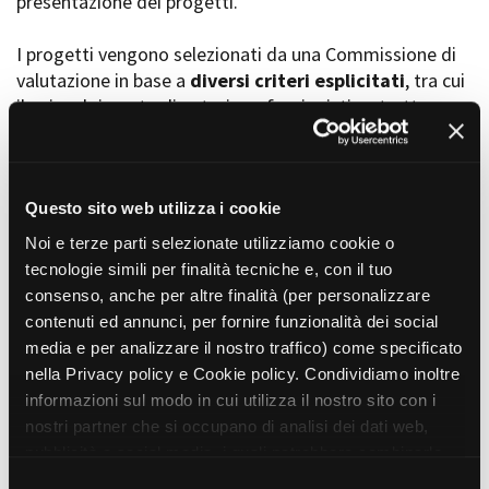
presentazione dei progetti.
I progetti vengono selezionati da una Commissione di
valutazione in base a
diversi criteri esplicitati
, tra cui
Amministrazione trasparente
il coinvolgimento di autori, professionisti e strutture
Bandi e gare
Contatti
torinesi e piemontesi, i co-finanziamenti e l’effettiva
Privacy
realizzabilità, e la visibilità grazie alla presenza di
Cookie policy
soggetti co-finanziatori e progetti di distribuzione e
Whistleblowing
diffusione attraverso molteplici canali (proiezioni in sala,
Questo sito web utilizza i cookie
Credits
canali televisivi, homevideo, piattaforme web...).
Noi e terze parti selezionate utilizziamo cookie o
tecnologie simili per finalità tecniche e, con il tuo
consenso, anche per altre finalità (per personalizzare
Progetti in progress
contenuti ed annunci, per fornire funzionalità dei social
media e per analizzare il nostro traffico) come specificato
nella Privacy policy e Cookie policy. Condividiamo inoltre
Vedi 105 progetti in progress
informazioni sul modo in cui utilizza il nostro sito con i
nostri partner che si occupano di analisi dei dati web,
pubblicità e social media, i quali potrebbero combinarle
Progetti realizzati
con altre informazioni che ha fornito loro o che hanno
S