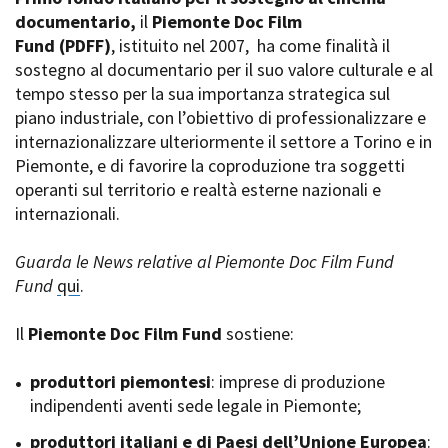
La Grazia - Immagini e
documentario,
Rete regionale
il
Piemonte Doc Film
location della Torino di Paolo
Fund
Bilancio sociale
(PDFF)
, istituito nel 2007,
ha come finalità il
Sorrentino
sostegno al documentario per il suo valore culturale e al
Amministrazione
Open Day
trasparente
tempo stesso per la sua importanza strategica sul
Ciak in TOur!
Bandi e gare
piano industriale, con l’obiettivo di professionalizzare e
Sostenibilità ambientale
internazionalizzare ulteriormente il settore a Torino e in
FESTIVAL, MARKETS,
Piemonte, e di favorire la coproduzione tra soggetti
AWARDS
SERVIZI
operanti sul territorio e realtà esterne nazionali e
International Film Festival
Servizi generali
Rotterdam
internazionali.
Location scouting
Berlinale Internationalen
Filmfestspiele Berlin
Spazi nella sede FCTP
Guarda le News relative al Piemonte Doc Film Fund
Festival de Cannes
Sala Casting
Fund
qui
.
Biografilm Festival - Bio to B
Sala Paolo Tenna
Industry Days
Il
Piemonte Doc Film Fund
sostiene:
Locarno Film Festival
FILM FUNDS
Mostra Internazionale d’Arte
Piemonte Film Tv Fund
produttori piemontesi
: imprese di produzione
Cinematografica Venezia
Piemonte Film Tv
indipendenti aventi sede legale in Piemonte;
Toronto International Film
Development Fund
Festival
produttori italiani e di Paesi dell’Unione Europea
Piemonte Doc Film Fund
:
Festa del Cinema di Roma