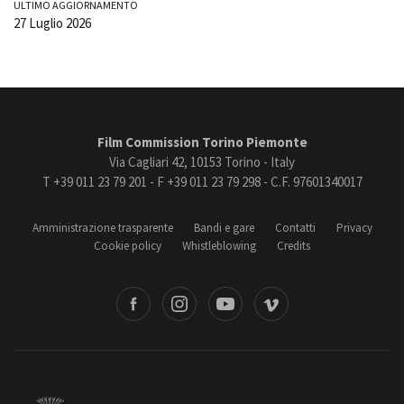
ULTIMO AGGIORNAMENTO
27 Luglio 2026
Film Commission Torino Piemonte
Via Cagliari 42, 10153 Torino - Italy
T +39 011 23 79 201 - F +39 011 23 79 298 - C.F. 97601340017
Amministrazione trasparente
Bandi e gare
Contatti
Privacy
Cookie policy
Whistleblowing
Credits
book
Instagram
Youtube
Vimeo
Torino