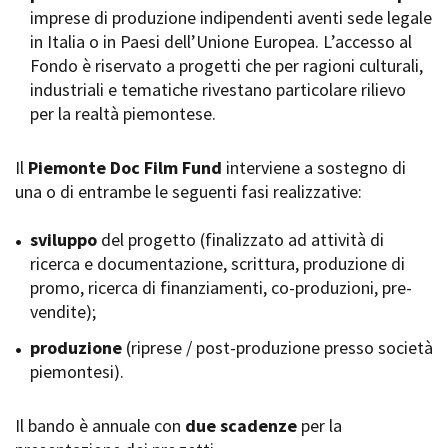
imprese di produzione indipendenti aventi sede legale
Short Film Fund
Torino Film Festival
in Italia o in Paesi dell’Unione Europea. L’accesso al
David di Donatello
Fondo è riservato a progetti che per ragioni culturali,
PRODUCTION GUIDE
Nastri d’Argento
industriali e tematiche rivestano particolare rilievo
Società di produzione
Premio Solinas
per la realtà piemontese.
Strutture di servizio
Professionisti
STRUMENTI
Attrici-Attori
Il
Piemonte Doc Film Fund
interviene a sostegno di
Location - Accedi al tuo
Beginners
profilo
una o di entrambe le seguenti fasi realizzative:
Location - Nuovo utente
LOCATION GUIDE
Newsletter
sviluppo
del progetto (finalizzato ad attività di
Lavora con noi
ricerca e documentazione, scrittura, produzione di
FILM DATABASE
Stage - Tirocini - Scuola e
promo, ricerca di finanziamenti, co-produzioni, pre-
Lavoro
vendite);
Elenco Operatori Economici
BOOK DATABASE
per affidamento lavori in
produzione
(riprese / post-produzione presso società
economia
piemontesi).
NEWS
Il bando è annuale con
CASTING
due scadenze
per la