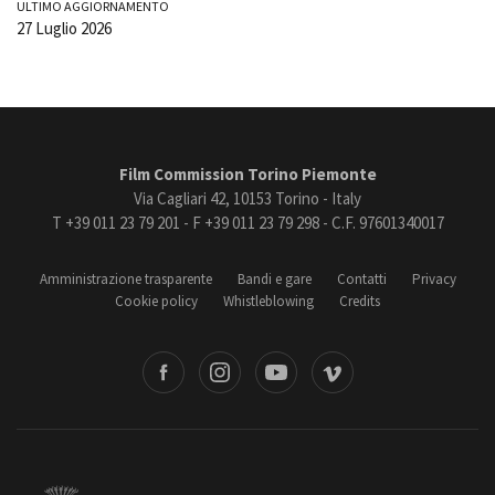
ULTIMO AGGIORNAMENTO
27 Luglio 2026
Film Commission Torino Piemonte
Via Cagliari 42, 10153 Torino - Italy
T +39 011 23 79 201 - F +39 011 23 79 298 - C.F. 97601340017
Amministrazione trasparente
Bandi e gare
Contatti
Privacy
Cookie policy
Whistleblowing
Credits
book
Instagram
Youtube
Vimeo
Torino