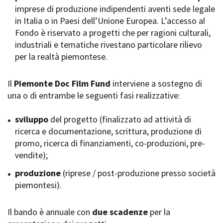
imprese di produzione indipendenti aventi sede legale
Short Film Fund
Torino Film Festival
in Italia o in Paesi dell’Unione Europea. L’accesso al
David di Donatello
Fondo è riservato a progetti che per ragioni culturali,
PRODUCTION GUIDE
Nastri d’Argento
industriali e tematiche rivestano particolare rilievo
Società di produzione
Premio Solinas
per la realtà piemontese.
Strutture di servizio
Professionisti
STRUMENTI
Attrici-Attori
Il
Piemonte Doc Film Fund
interviene a sostegno di
Location - Accedi al tuo
Beginners
profilo
una o di entrambe le seguenti fasi realizzative:
Location - Nuovo utente
LOCATION GUIDE
Newsletter
sviluppo
del progetto (finalizzato ad attività di
Lavora con noi
ricerca e documentazione, scrittura, produzione di
FILM DATABASE
Stage - Tirocini - Scuola e
promo, ricerca di finanziamenti, co-produzioni, pre-
Lavoro
vendite);
Elenco Operatori Economici
BOOK DATABASE
per affidamento lavori in
produzione
(riprese / post-produzione presso società
economia
piemontesi).
NEWS
Il bando è annuale con
CASTING
due scadenze
per la