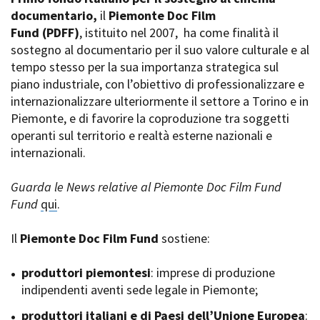
La Grazia - Immagini e
documentario,
Rete regionale
il
Piemonte Doc Film
location della Torino di Paolo
Fund
Bilancio sociale
(PDFF)
, istituito nel 2007,
ha come finalità il
Sorrentino
sostegno al documentario per il suo valore culturale e al
Amministrazione
Open Day
trasparente
tempo stesso per la sua importanza strategica sul
Ciak in TOur!
Bandi e gare
piano industriale, con l’obiettivo di professionalizzare e
Sostenibilità ambientale
internazionalizzare ulteriormente il settore a Torino e in
FESTIVAL, MARKETS,
Piemonte, e di favorire la coproduzione tra soggetti
AWARDS
SERVIZI
operanti sul territorio e realtà esterne nazionali e
International Film Festival
Servizi generali
Rotterdam
internazionali.
Location scouting
Berlinale Internationalen
Filmfestspiele Berlin
Spazi nella sede FCTP
Guarda le News relative al Piemonte Doc Film Fund
Festival de Cannes
Sala Casting
Fund
qui
.
Biografilm Festival - Bio to B
Sala Paolo Tenna
Industry Days
Il
Piemonte Doc Film Fund
sostiene:
Locarno Film Festival
FILM FUNDS
Mostra Internazionale d’Arte
Piemonte Film Tv Fund
produttori piemontesi
: imprese di produzione
Cinematografica Venezia
Piemonte Film Tv
indipendenti aventi sede legale in Piemonte;
Toronto International Film
Development Fund
Festival
produttori italiani e di Paesi dell’Unione Europea
Piemonte Doc Film Fund
:
Festa del Cinema di Roma