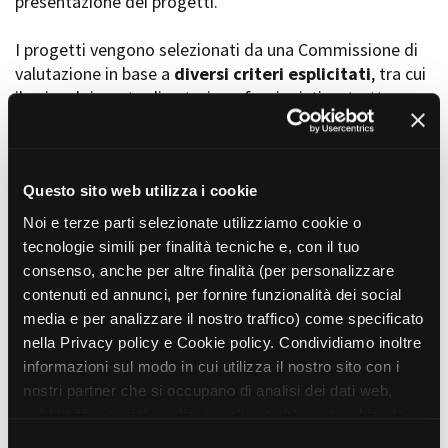
presentazione dei progetti.
I progetti vengono selezionati da una Commissione di
valutazione in base a
diversi criteri esplicitati
, tra cui
Amministrazione trasparente
il coinvolgimento di autori, professionisti e strutture
Bandi e gare
Contatti
torinesi e piemontesi, i co-finanziamenti e l’effettiva
Privacy
realizzabilità, e la visibilità grazie alla presenza di
Cookie policy
soggetti co-finanziatori e progetti di distribuzione e
Whistleblowing
diffusione attraverso molteplici canali (proiezioni in sala,
Questo sito web utilizza i cookie
Credits
canali televisivi, homevideo, piattaforme web...).
Noi e terze parti selezionate utilizziamo cookie o
tecnologie simili per finalità tecniche e, con il tuo
consenso, anche per altre finalità (per personalizzare
Progetti in progress
contenuti ed annunci, per fornire funzionalità dei social
media e per analizzare il nostro traffico) come specificato
nella Privacy policy e Cookie policy. Condividiamo inoltre
Vedi 105 progetti in progress
informazioni sul modo in cui utilizza il nostro sito con i
nostri partner che si occupano di analisi dei dati web,
pubblicità e social media, i quali potrebbero combinarle
Progetti realizzati
con altre informazioni che ha fornito loro o che hanno
S