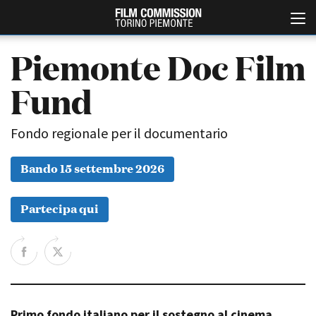
Piemonte Doc Film
Fund
Fondo regionale per il documentario
Bando 15 settembre 2026
Italiano
English
Partecipa qui
ABOUT
EVENTI, SPECIALI
Chi siamo
Anteprime in Piemonte
Storia della Fondazione
TFI Torino Film Industry -
Production Days
Contatti
Avenue Cove - Erasmus +
La sede
Guarda che storia!
Primo fondo italiano per il sostegno al cinema
Partner